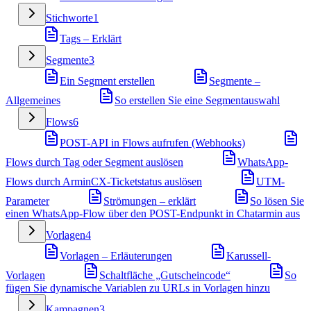
Stichworte
1
Tags – Erklärt
Segmente
3
Ein Segment erstellen
Segmente –
Allgemeines
So erstellen Sie eine Segmentauswahl
Flows
6
POST-API in Flows aufrufen (Webhooks)
Flows durch Tag oder Segment auslösen
WhatsApp-
Flows durch ArminCX-Ticketstatus auslösen
UTM-
Parameter
Strömungen – erklärt
So lösen Sie
einen WhatsApp-Flow über den POST-Endpunkt in Chatarmin aus
Vorlagen
4
Vorlagen – Erläuterungen
Karussell-
Vorlagen
Schaltfläche „Gutscheincode“
So
fügen Sie dynamische Variablen zu URLs in Vorlagen hinzu
Kampagnen
3