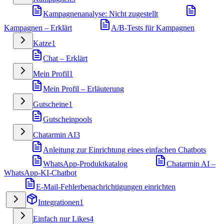
Kampagnenanalyse: Nicht zugestellt
Kampagnen – Erklärt
A/B-Tests für Kampagnen
Katze
1
Chat – Erklärt
Mein Profil
1
Mein Profil – Erläuterung
Gutscheine
1
Gutscheinpools
Chatarmin AI
3
Anleitung zur Einrichtung eines einfachen Chatbots
WhatsApp-Produktkatalog
Chatarmin AI –
WhatsApp-KI-Chatbot
E-Mail-Fehlerbenachrichtigungen einrichten
Integrationen
1
Einfach nur Likes
4