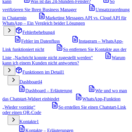
kann
Was ist das 24-Stunden-Fenster?
So
verifizieren Sie Ihren Business Manager
Umsatzzuordnung
in Chatarmin
Marketing Messages API vs. Cloud API für
WhatsApp – Ein Vergleich beider Lösungen
Fehlerbehebung
4
Fehler im Datenfluss
Instagram – WhatsApp-
Link funktioniert nicht
So entfernen Sie Kontakte aus der
Liste „Nachricht konnte nicht zugestellt werden“
Warum
kann ich einem Kunden nicht antworten?
Funktionen im Detail
1
Dashboard
4
Dashboard – Erläuterung
Wie und wo man
das Chatstart-Widget einbindet
WhatsApp-Funktion
„Wieder vorrätig“
So erstellen Sie einen Chatstart-Link
oder einen QR-Code
Kontakte
1
Kontakte – Erläuterungen