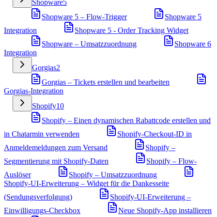
Shopware
5
Shopware 5 – Flow-Trigger
Shopware 5
Integration
Shopware 5 - Order Tracking Widget
Shopware – Umsatzzuordnung
Shopware 6
Integration
Gorgias
2
Gorgias – Tickets erstellen und bearbeiten
Gorgias-Integration
Shopify
10
Shopify – Einen dynamischen Rabattcode erstellen und
in Chatarmin verwenden
Shopify-Checkout-ID in
Anmeldemeldungen zum Versand
Shopify –
Segmentierung mit Shopify-Daten
Shopify – Flow-
Auslöser
Shopify – Umsatzzuordnung
Shopify-UI-Erweiterung – Widget für die Dankesseite
(Sendungsverfolgung)
Shopify-UI-Erweiterung –
Einwilligungs-Checkbox
Neue Shopify-App installieren