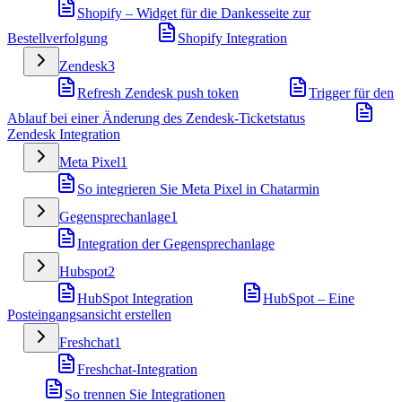
Shopify – Widget für die Dankesseite zur
Bestellverfolgung
Shopify Integration
Zendesk
3
Refresh Zendesk push token
Trigger für den
Ablauf bei einer Änderung des Zendesk-Ticketstatus
Zendesk Integration
Meta Pixel
1
So integrieren Sie Meta Pixel in Chatarmin
Gegensprechanlage
1
Integration der Gegensprechanlage
Hubspot
2
HubSpot Integration
HubSpot – Eine
Posteingangsansicht erstellen
Freshchat
1
Freshchat-Integration
So trennen Sie Integrationen