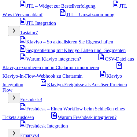
JTL – Widget zur Bestellverfolgung
JTL
Wawi Versandablauf
JTL – Umsatzzuordnung
JTL Integration
Tastatur
7
Klaviyo – So aktualisieren Sie Eigenschaften
Segmentierung mit Klaviyo-Listen und -Segmenten
Warum Klaviyo integrieren?
CSV-Datei aus
Klaviyo exportieren und in Chatarmin importieren
Klaviyo-In-Flow-Webhook zu Chatarmin
Klaviyo
Integration
Klaviyo-Ereignisse als Auslöser für einen
Flow
Freshdesk
3
Freshdesk – Einen Workflow beim Schließen eines
Tickets auslösen
Warum Freshdesk integrieren?
Freshdesk Integration
Emarsys
4