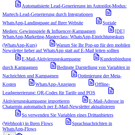
Automatisierte Lead-Generierung im Autopilot-Modus:
Martech-Lead-Generierung durch Integrationen
WhatsApp-Landingpage auf Ihrer Website
Soziale
Medien: Gewinnspiele & Influencer-Kampagnen
[DE]
WhatsApp-Marketing-Masterclass: WhatsApp-Einrichtungskurs
(WhatsApp-Kurs)
Warum Sie Ihr Pop-up für den mobilen
Newsletter lieber auf WhatsApp statt auf E-Mail leiten sollten
E-Mail-Aktivierungskampagne
Kundenbindung
durch Kampagnen
Bedingte Darstellung von Variablen in
Nachrichten und Kampagnen
Optimierung der Meta-
Kosten
WhatsApp-Anzeigen
Offline-
Leadgenerierung: QR-Codes für Tarife und POS
Aktivierungskampagne importieren
E-Mail-Adresse in
Chatarmin automatisch per E-Mail-Newsletter aktualisieren
So verwenden Sie Variablen eines Drittanbieters
(Webhook) in Ihren Flows
Sprachnachrichten in
WhatsApp-Flows