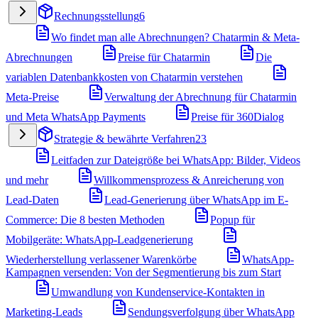
Rechnungsstellung
6
Wo findet man alle Abrechnungen? Chatarmin & Meta-
Abrechnungen
Preise für Chatarmin
Die
variablen Datenbankkosten von Chatarmin verstehen
Meta-Preise
Verwaltung der Abrechnung für Chatarmin
und Meta WhatsApp Payments
Preise für 360Dialog
Strategie & bewährte Verfahren
23
Leitfaden zur Dateigröße bei WhatsApp: Bilder, Videos
und mehr
Willkommensprozess & Anreicherung von
Lead-Daten
Lead-Generierung über WhatsApp im E-
Commerce: Die 8 besten Methoden
Popup für
Mobilgeräte: WhatsApp-Leadgenerierung
Wiederherstellung verlassener Warenkörbe
WhatsApp-
Kampagnen versenden: Von der Segmentierung bis zum Start
Umwandlung von Kundenservice-Kontakten in
Marketing-Leads
Sendungsverfolgung über WhatsApp