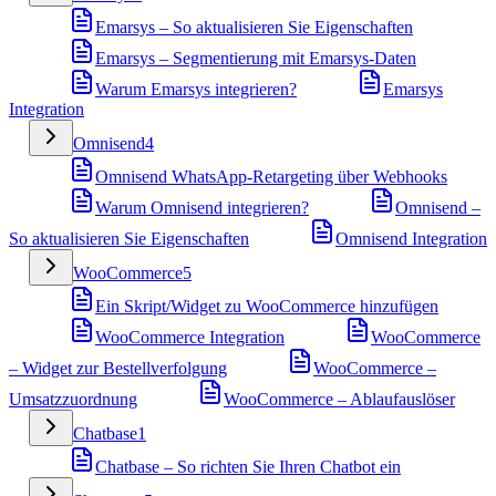
Emarsys – So aktualisieren Sie Eigenschaften
Emarsys – Segmentierung mit Emarsys-Daten
Warum Emarsys integrieren?
Emarsys
Integration
Omnisend
4
Omnisend WhatsApp-Retargeting über Webhooks
Warum Omnisend integrieren?
Omnisend –
So aktualisieren Sie Eigenschaften
Omnisend Integration
WooCommerce
5
Ein Skript/Widget zu WooCommerce hinzufügen
WooCommerce Integration
WooCommerce
– Widget zur Bestellverfolgung
WooCommerce –
Umsatzzuordnung
WooCommerce – Ablaufauslöser
Chatbase
1
Chatbase – So richten Sie Ihren Chatbot ein