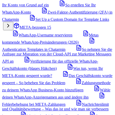
Ihr Konto von Grund auf ein
So erstellen Sie Ihr
WhatsApp-Konto
Zwei-Faktor-Authentifizierung (2FA) in
Chatarmin
Set Up a Custom Domain for Template Links
META-bezogen
15
WhatsApp-Username reservieren
Metas
kommende WhatsApp-Preisänderungen (2026)
Authentication Templates in Chatarmin
So nehmen Sie die
Anfrage zur Migration von der Cloud-API zur Marketing Messages
API an
Verifizierung für das offizielle WhatsApp-
Geschäftskonto (blaues Häkchen)
Was tun, wenn Ihr
META-Konto gesperrt wurde?
Das Geschäftskonto wurde
gesperrt – So beheben Sie das Problem
Zahlungsmethode
zu deinem WhatsApp Business-Konto hinzufügen
Wähle
deinen WhatsApp-Anzeigenamen aus und ändere ihn
Fehlerbehebung bei META-Zahlungen
Nachrichtenlimit
und Qualitätsbewertung – Was das ist und wie man sie verbessern