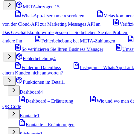
META-bezogen
15
WhatsApp-Username reservieren
Metas kommend
von der Cloud-API zur Marketing Messages API an
Verifiz
Das Geschäftskonto wurde gesperrt – So beheben Sie das Problem
ändere ihn
Fehlerbehebung bei META-Zahlungen
So verifizieren Sie Ihren Business Manager
Umsat
Fehlerbehebung
4
Fehler im Datenfluss
Instagram – WhatsApp-Link f
einem Kunden nicht antworten?
Funktionen im Detail
1
Dashboard
4
Dashboard – Erläuterung
Wie und wo man das
QR-Code
Kontakte
1
Kontakte – Erläuterungen
Stichworte
1