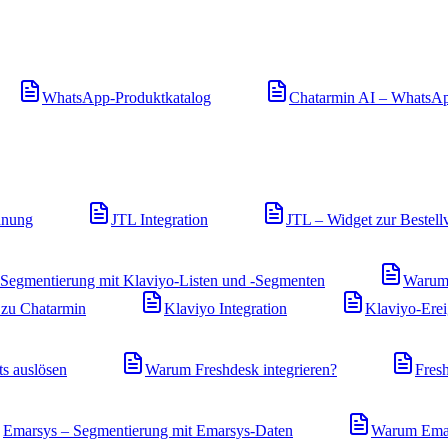
WhatsApp-Produktkatalog
Chatarmin AI – WhatsA
dnung
JTL Integration
JTL – Widget zur Bestell
Segmentierung mit Klaviyo-Listen und -Segmenten
Warum 
zu Chatarmin
Klaviyo Integration
Klaviyo-Erei
s auslösen
Warum Freshdesk integrieren?
Fresh
Emarsys – Segmentierung mit Emarsys-Daten
Warum Emars