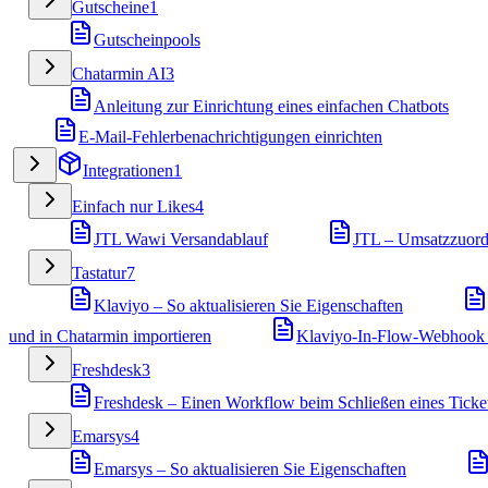
Gutscheine
1
Gutscheinpools
Chatarmin AI
3
Anleitung zur Einrichtung eines einfachen Chatbots
E-Mail-Fehlerbenachrichtigungen einrichten
Integrationen
1
Einfach nur Likes
4
JTL Wawi Versandablauf
JTL – Umsatzzuor
Tastatur
7
Klaviyo – So aktualisieren Sie Eigenschaften
und in Chatarmin importieren
Klaviyo-In-Flow-Webhook 
Freshdesk
3
Freshdesk – Einen Workflow beim Schließen eines Ticket
Emarsys
4
Emarsys – So aktualisieren Sie Eigenschaften