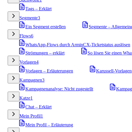
Tags – Erklärt
Segmente
3
Ein Segment erstellen
Segmente – Allgemein
Flows
6
WhatsApp-Flows durch ArminCX-Ticketstatus auslösen
Strömungen – erklärt
So lösen Sie einen Wh
Vorlagen
4
Vorlagen – Erläuterungen
Karussell-Vorlagen
Kampagnen
3
Kampagnenanalyse: Nicht zugestellt
Kampagn
Katze
1
Chat – Erklärt
Mein Profil
1
Mein Profil – Erläuterung