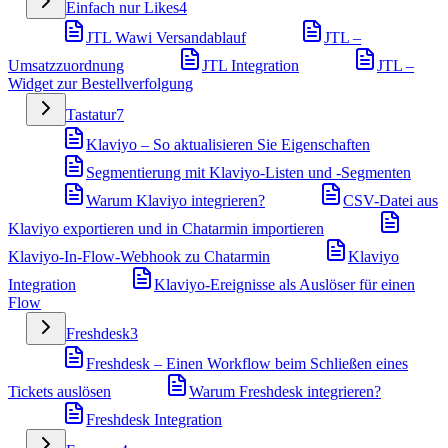
Einfach nur Likes
4
JTL Wawi Versandablauf
JTL –
Umsatzzuordnung
JTL Integration
JTL –
Widget zur Bestellverfolgung
Tastatur
7
Klaviyo – So aktualisieren Sie Eigenschaften
Segmentierung mit Klaviyo-Listen und -Segmenten
Warum Klaviyo integrieren?
CSV-Datei aus
Klaviyo exportieren und in Chatarmin importieren
Klaviyo-In-Flow-Webhook zu Chatarmin
Klaviyo
Integration
Klaviyo-Ereignisse als Auslöser für einen
Flow
Freshdesk
3
Freshdesk – Einen Workflow beim Schließen eines
Tickets auslösen
Warum Freshdesk integrieren?
Freshdesk Integration