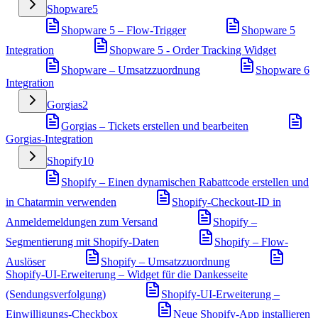
Shopware
5
Shopware 5 – Flow-Trigger
Shopware 5
Integration
Shopware 5 - Order Tracking Widget
Shopware – Umsatzzuordnung
Shopware 6
Integration
Gorgias
2
Gorgias – Tickets erstellen und bearbeiten
Gorgias-Integration
Shopify
10
Shopify – Einen dynamischen Rabattcode erstellen und
in Chatarmin verwenden
Shopify-Checkout-ID in
Anmeldemeldungen zum Versand
Shopify –
Segmentierung mit Shopify-Daten
Shopify – Flow-
Auslöser
Shopify – Umsatzzuordnung
Shopify-UI-Erweiterung – Widget für die Dankesseite
(Sendungsverfolgung)
Shopify-UI-Erweiterung –
Einwilligungs-Checkbox
Neue Shopify-App installieren