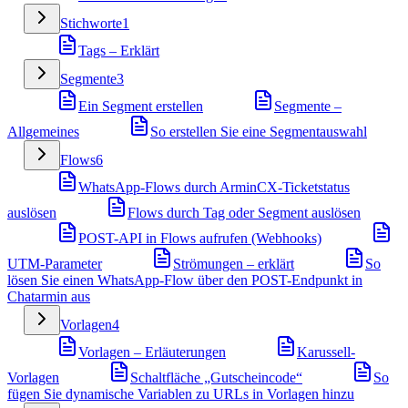
Stichworte
1
Tags – Erklärt
Segmente
3
Ein Segment erstellen
Segmente –
Allgemeines
So erstellen Sie eine Segmentauswahl
Flows
6
WhatsApp-Flows durch ArminCX-Ticketstatus
auslösen
Flows durch Tag oder Segment auslösen
POST-API in Flows aufrufen (Webhooks)
UTM-Parameter
Strömungen – erklärt
So
lösen Sie einen WhatsApp-Flow über den POST-Endpunkt in
Chatarmin aus
Vorlagen
4
Vorlagen – Erläuterungen
Karussell-
Vorlagen
Schaltfläche „Gutscheincode“
So
fügen Sie dynamische Variablen zu URLs in Vorlagen hinzu