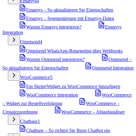
Emarsys
4
Emarsys – So aktualisieren Sie Eigenschaften
Emarsys – Segmentierung mit Emarsys-Daten
Warum Emarsys integrieren?
Emarsys
Integration
Omnisend
4
Omnisend WhatsApp-Retargeting über Webhooks
Warum Omnisend integrieren?
Omnisend –
So aktualisieren Sie Eigenschaften
Omnisend Integration
WooCommerce
5
Ein Skript/Widget zu WooCommerce hinzufügen
WooCommerce Integration
WooCommerce
– Widget zur Bestellverfolgung
WooCommerce –
Umsatzzuordnung
WooCommerce – Ablaufauslöser
Chatbase
1
Chatbase – So richten Sie Ihren Chatbot ein