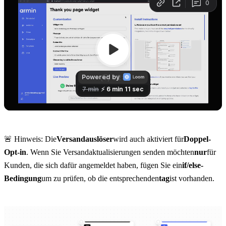
🚨 Hinweis: Die
Versandauslöser
wird auch aktiviert für
Doppel-
Opt-in
. Wenn Sie Versandaktualisierungen senden möchten
nur
für 
Kunden, die sich dafür angemeldet haben, fügen Sie ein
if/else-
Bedingung
um zu prüfen, ob die entsprechenden
tag
ist vorhanden.