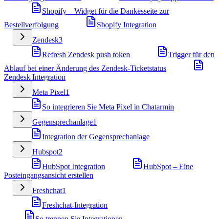
Shopify – Widget für die Dankesseite zur
Bestellverfolgung
Shopify Integration
Zendesk
3
Refresh Zendesk push token
Trigger für den
Ablauf bei einer Änderung des Zendesk-Ticketstatus
Zendesk Integration
Meta Pixel
1
So integrieren Sie Meta Pixel in Chatarmin
Gegensprechanlage
1
Integration der Gegensprechanlage
Hubspot
2
HubSpot Integration
HubSpot – Eine
Posteingangsansicht erstellen
Freshchat
1
Freshchat-Integration
So trennen Sie Integrationen