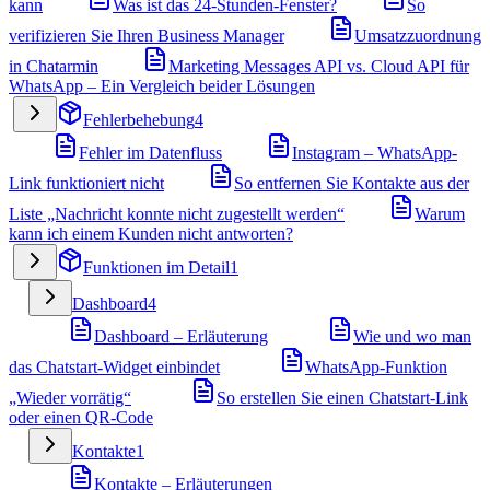
kann
Was ist das 24-Stunden-Fenster?
So
verifizieren Sie Ihren Business Manager
Umsatzzuordnung
in Chatarmin
Marketing Messages API vs. Cloud API für
WhatsApp – Ein Vergleich beider Lösungen
Fehlerbehebung
4
Fehler im Datenfluss
Instagram – WhatsApp-
Link funktioniert nicht
So entfernen Sie Kontakte aus der
Liste „Nachricht konnte nicht zugestellt werden“
Warum
kann ich einem Kunden nicht antworten?
Funktionen im Detail
1
Dashboard
4
Dashboard – Erläuterung
Wie und wo man
das Chatstart-Widget einbindet
WhatsApp-Funktion
„Wieder vorrätig“
So erstellen Sie einen Chatstart-Link
oder einen QR-Code
Kontakte
1
Kontakte – Erläuterungen