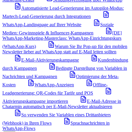
Automatisierte Lead-Generierung im Autopilot-Modus:
Martech-Lead-Generierung durch Integrationen
WhatsApp-Landingpage auf Ihrer Website
Soziale
Medien: Gewinnspiele & Influencer-Kampagnen
[DE]
WhatsApp-Marketing-Masterclass: WhatsApp-Einrichtungskurs
(WhatsApp-Kurs)
Warum Sie Ihr Pop-up für den mobilen
Newsletter lieber auf WhatsApp statt auf E-Mail leiten sollten
E-Mail-Aktivierungskampagne
Kundenbindung
durch Kampagnen
Bedingte Darstellung von Variablen in
Nachrichten und Kampagnen
Optimierung der Meta-
Kosten
WhatsApp-Anzeigen
Offline-
Leadgenerierung: QR-Codes für Tarife und POS
Aktivierungskampagne importieren
E-Mail-Adresse in
Chatarmin automatisch per E-Mail-Newsletter aktualisieren
So verwenden Sie Variablen eines Drittanbieters
(Webhook) in Ihren Flows
Sprachnachrichten in
WhatsApp-Flows