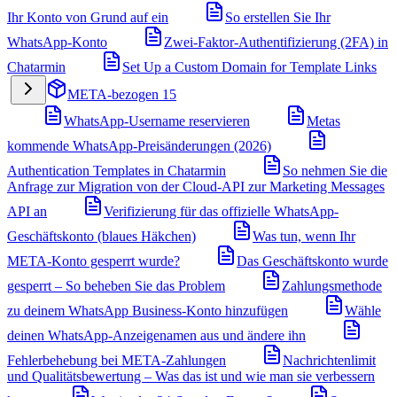
Ihr Konto von Grund auf ein
So erstellen Sie Ihr
WhatsApp-Konto
Zwei-Faktor-Authentifizierung (2FA) in
Chatarmin
Set Up a Custom Domain for Template Links
META-bezogen
15
WhatsApp-Username reservieren
Metas
kommende WhatsApp-Preisänderungen (2026)
Authentication Templates in Chatarmin
So nehmen Sie die
Anfrage zur Migration von der Cloud-API zur Marketing Messages
API an
Verifizierung für das offizielle WhatsApp-
Geschäftskonto (blaues Häkchen)
Was tun, wenn Ihr
META-Konto gesperrt wurde?
Das Geschäftskonto wurde
gesperrt – So beheben Sie das Problem
Zahlungsmethode
zu deinem WhatsApp Business-Konto hinzufügen
Wähle
deinen WhatsApp-Anzeigenamen aus und ändere ihn
Fehlerbehebung bei META-Zahlungen
Nachrichtenlimit
und Qualitätsbewertung – Was das ist und wie man sie verbessern