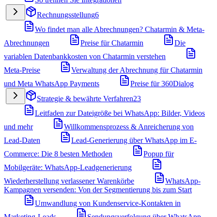
Rechnungsstellung
6
Wo findet man alle Abrechnungen? Chatarmin & Meta-
Abrechnungen
Preise für Chatarmin
Die
variablen Datenbankkosten von Chatarmin verstehen
Meta-Preise
Verwaltung der Abrechnung für Chatarmin
und Meta WhatsApp Payments
Preise für 360Dialog
Strategie & bewährte Verfahren
23
Leitfaden zur Dateigröße bei WhatsApp: Bilder, Videos
und mehr
Willkommensprozess & Anreicherung von
Lead-Daten
Lead-Generierung über WhatsApp im E-
Commerce: Die 8 besten Methoden
Popup für
Mobilgeräte: WhatsApp-Leadgenerierung
Wiederherstellung verlassener Warenkörbe
WhatsApp-
Kampagnen versenden: Von der Segmentierung bis zum Start
Umwandlung von Kundenservice-Kontakten in
Marketing-Leads
Sendungsverfolgung über WhatsApp