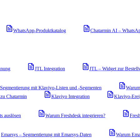
WhatsApp-Produktkatalog
Chatarmin AI – WhatsA
dnung
JTL Integration
JTL – Widget zur Bestell
Segmentierung mit Klaviyo-Listen und -Segmenten
Warum 
zu Chatarmin
Klaviyo Integration
Klaviyo-Erei
s auslösen
Warum Freshdesk integrieren?
Fresh
Emarsys – Segmentierung mit Emarsys-Daten
Warum Emars