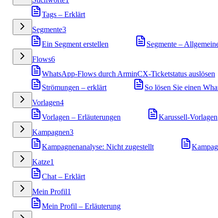
Tags – Erklärt
Segmente
3
Ein Segment erstellen
Segmente – Allgemein
Flows
6
WhatsApp-Flows durch ArminCX-Ticketstatus auslösen
Strömungen – erklärt
So lösen Sie einen Wh
Vorlagen
4
Vorlagen – Erläuterungen
Karussell-Vorlagen
Kampagnen
3
Kampagnenanalyse: Nicht zugestellt
Kampagn
Katze
1
Chat – Erklärt
Mein Profil
1
Mein Profil – Erläuterung