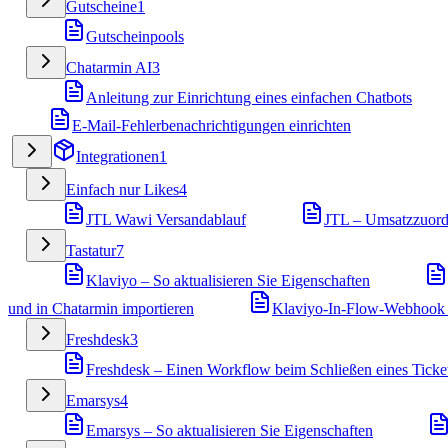
Gutscheine
1
Gutscheinpools
Chatarmin AI
3
Anleitung zur Einrichtung eines einfachen Chatbots
E-Mail-Fehlerbenachrichtigungen einrichten
Integrationen
1
Einfach nur Likes
4
JTL Wawi Versandablauf
JTL – Umsatzzuor
Tastatur
7
Klaviyo – So aktualisieren Sie Eigenschaften
und in Chatarmin importieren
Klaviyo-In-Flow-Webhook 
Freshdesk
3
Freshdesk – Einen Workflow beim Schließen eines Ticket
Emarsys
4
Emarsys – So aktualisieren Sie Eigenschaften