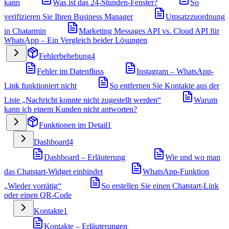
kann
Was ist das 24-Stunden-Fenster?
So
verifizieren Sie Ihren Business Manager
Umsatzzuordnung
in Chatarmin
Marketing Messages API vs. Cloud API für
WhatsApp – Ein Vergleich beider Lösungen
Fehlerbehebung
4
Fehler im Datenfluss
Instagram – WhatsApp-
Link funktioniert nicht
So entfernen Sie Kontakte aus der
Liste „Nachricht konnte nicht zugestellt werden“
Warum
kann ich einem Kunden nicht antworten?
Funktionen im Detail
1
Dashboard
4
Dashboard – Erläuterung
Wie und wo man
das Chatstart-Widget einbindet
WhatsApp-Funktion
„Wieder vorrätig“
So erstellen Sie einen Chatstart-Link
oder einen QR-Code
Kontakte
1
Kontakte – Erläuterungen