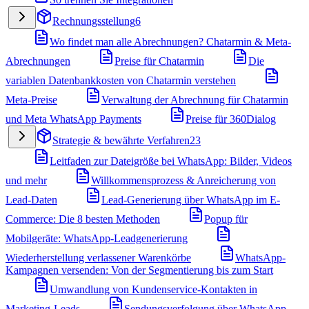
Rechnungsstellung
6
Wo findet man alle Abrechnungen? Chatarmin & Meta-
Abrechnungen
Preise für Chatarmin
Die
variablen Datenbankkosten von Chatarmin verstehen
Meta-Preise
Verwaltung der Abrechnung für Chatarmin
und Meta WhatsApp Payments
Preise für 360Dialog
Strategie & bewährte Verfahren
23
Leitfaden zur Dateigröße bei WhatsApp: Bilder, Videos
und mehr
Willkommensprozess & Anreicherung von
Lead-Daten
Lead-Generierung über WhatsApp im E-
Commerce: Die 8 besten Methoden
Popup für
Mobilgeräte: WhatsApp-Leadgenerierung
Wiederherstellung verlassener Warenkörbe
WhatsApp-
Kampagnen versenden: Von der Segmentierung bis zum Start
Umwandlung von Kundenservice-Kontakten in
Marketing-Leads
Sendungsverfolgung über WhatsApp