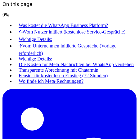
On this page
0
%
Was kostet die WhatsApp Business Platform?
🢢Vom Nutzer initiiert (kostenlose Service-Gespräche)
Wichtige Details:
🡡Vom Unternehmen initiierte Gespräche (Vorlage
erforderlich)
Wichtige Details:
Die Kosten für Meta-Nachrichten bei WhatsApp verstehen
Transparente Abrechnung mit Chatarmin
Fenster für kostenlosen Einstieg (72 Stunden)
Wo finde ich Meta-Rechnungen?