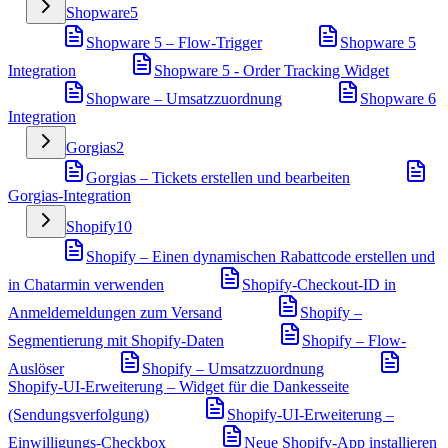
Shopware
5
Shopware 5 – Flow-Trigger
Shopware 5
Integration
Shopware 5 - Order Tracking Widget
Shopware – Umsatzzuordnung
Shopware 6
Integration
Gorgias
2
Gorgias – Tickets erstellen und bearbeiten
Gorgias-Integration
Shopify
10
Shopify – Einen dynamischen Rabattcode erstellen und
in Chatarmin verwenden
Shopify-Checkout-ID in
Anmeldemeldungen zum Versand
Shopify –
Segmentierung mit Shopify-Daten
Shopify – Flow-
Auslöser
Shopify – Umsatzzuordnung
Shopify-UI-Erweiterung – Widget für die Dankesseite
(Sendungsverfolgung)
Shopify-UI-Erweiterung –
Einwilligungs-Checkbox
Neue Shopify-App installieren