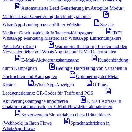
Automatisierte Lead-Generierung im Autopilot-Modus:
Martech-Lead-Generierung durch Integrationen
WhatsApp-Landingpage auf Ihrer Website
Soziale
Medien: Gewinnspiele & Influencer-Kampagnen
[DE]
WhatsApp-Marketing-Masterclass: WhatsApp-Einrichtungskurs
(WhatsApp-Kurs)
Warum Sie Ihr Pop-up für den mobilen
Newsletter lieber auf WhatsApp statt auf E-Mail leiten sollten
E-Mail-Aktivierungskampagne
Kundenbindung
durch Kampagnen
Bedingte Darstellung von Variablen in
Nachrichten und Kampagnen
Optimierung der Meta-
Kosten
WhatsApp-Anzeigen
Offline-
Leadgenerierung: QR-Codes für Tarife und POS
Aktivierungskampagne importieren
E-Mail-Adresse in
Chatarmin automatisch per E-Mail-Newsletter aktualisieren
So verwenden Sie Variablen eines Drittanbieters
(Webhook) in Ihren Flows
Sprachnachrichten in
WhatsApp-Flows