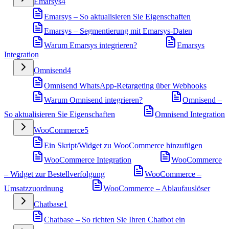
Emarsys
4
Emarsys – So aktualisieren Sie Eigenschaften
Emarsys – Segmentierung mit Emarsys-Daten
Warum Emarsys integrieren?
Emarsys
Integration
Omnisend
4
Omnisend WhatsApp-Retargeting über Webhooks
Warum Omnisend integrieren?
Omnisend –
So aktualisieren Sie Eigenschaften
Omnisend Integration
WooCommerce
5
Ein Skript/Widget zu WooCommerce hinzufügen
WooCommerce Integration
WooCommerce
– Widget zur Bestellverfolgung
WooCommerce –
Umsatzzuordnung
WooCommerce – Ablaufauslöser
Chatbase
1
Chatbase – So richten Sie Ihren Chatbot ein