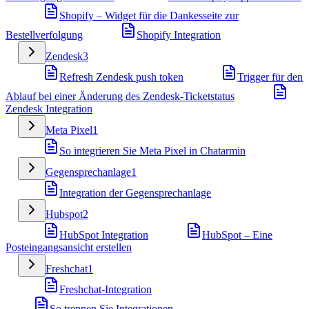
Shopify – Widget für die Dankesseite zur
Bestellverfolgung
Shopify Integration
Zendesk
3
Refresh Zendesk push token
Trigger für den
Ablauf bei einer Änderung des Zendesk-Ticketstatus
Zendesk Integration
Meta Pixel
1
So integrieren Sie Meta Pixel in Chatarmin
Gegensprechanlage
1
Integration der Gegensprechanlage
Hubspot
2
HubSpot Integration
HubSpot – Eine
Posteingangsansicht erstellen
Freshchat
1
Freshchat-Integration
So trennen Sie Integrationen