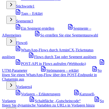
Stichworte
1
Tags – Erklärt
Segmente
3
Ein Segment erstellen
Segmente –
Allgemeines
So erstellen Sie eine Segmentauswahl
Flows
6
WhatsApp-Flows durch ArminCX-Ticketstatus
auslösen
Flows durch Tag oder Segment auslösen
POST-API in Flows aufrufen (Webhooks)
UTM-Parameter
Strömungen – erklärt
So
lösen Sie einen WhatsApp-Flow über den POST-Endpunkt in
Chatarmin aus
Vorlagen
4
Vorlagen – Erläuterungen
Karussell-
Vorlagen
Schaltfläche „Gutscheincode“
So
fügen Sie dynamische Variablen zu URLs in Vorlagen hinzu