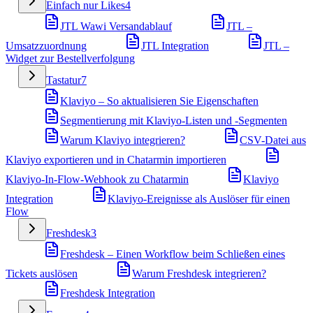
Einfach nur Likes
4
JTL Wawi Versandablauf
JTL –
Umsatzzuordnung
JTL Integration
JTL –
Widget zur Bestellverfolgung
Tastatur
7
Klaviyo – So aktualisieren Sie Eigenschaften
Segmentierung mit Klaviyo-Listen und -Segmenten
Warum Klaviyo integrieren?
CSV-Datei aus
Klaviyo exportieren und in Chatarmin importieren
Klaviyo-In-Flow-Webhook zu Chatarmin
Klaviyo
Integration
Klaviyo-Ereignisse als Auslöser für einen
Flow
Freshdesk
3
Freshdesk – Einen Workflow beim Schließen eines
Tickets auslösen
Warum Freshdesk integrieren?
Freshdesk Integration