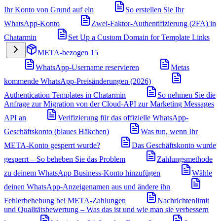
Ihr Konto von Grund auf ein
So erstellen Sie Ihr
WhatsApp-Konto
Zwei-Faktor-Authentifizierung (2FA) in
Chatarmin
Set Up a Custom Domain for Template Links
META-bezogen
15
WhatsApp-Username reservieren
Metas
kommende WhatsApp-Preisänderungen (2026)
Authentication Templates in Chatarmin
So nehmen Sie die
Anfrage zur Migration von der Cloud-API zur Marketing Messages
API an
Verifizierung für das offizielle WhatsApp-
Geschäftskonto (blaues Häkchen)
Was tun, wenn Ihr
META-Konto gesperrt wurde?
Das Geschäftskonto wurde
gesperrt – So beheben Sie das Problem
Zahlungsmethode
zu deinem WhatsApp Business-Konto hinzufügen
Wähle
deinen WhatsApp-Anzeigenamen aus und ändere ihn
Fehlerbehebung bei META-Zahlungen
Nachrichtenlimit
und Qualitätsbewertung – Was das ist und wie man sie verbessern