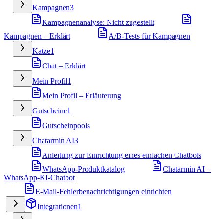
Kampagnen
3
Kampagnenanalyse: Nicht zugestellt
Kampagnen – Erklärt
A/B-Tests für Kampagnen
Katze
1
Chat – Erklärt
Mein Profil
1
Mein Profil – Erläuterung
Gutscheine
1
Gutscheinpools
Chatarmin AI
3
Anleitung zur Einrichtung eines einfachen Chatbots
WhatsApp-Produktkatalog
Chatarmin AI –
WhatsApp-KI-Chatbot
E-Mail-Fehlerbenachrichtigungen einrichten
Integrationen
1