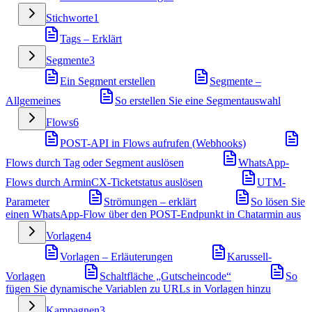
Stichworte
1
Tags – Erklärt
Segmente
3
Ein Segment erstellen
Segmente –
Allgemeines
So erstellen Sie eine Segmentauswahl
Flows
6
POST-API in Flows aufrufen (Webhooks)
Flows durch Tag oder Segment auslösen
WhatsApp-
Flows durch ArminCX-Ticketstatus auslösen
UTM-
Parameter
Strömungen – erklärt
So lösen Sie
einen WhatsApp-Flow über den POST-Endpunkt in Chatarmin aus
Vorlagen
4
Vorlagen – Erläuterungen
Karussell-
Vorlagen
Schaltfläche „Gutscheincode“
So
fügen Sie dynamische Variablen zu URLs in Vorlagen hinzu
Kampagnen
3