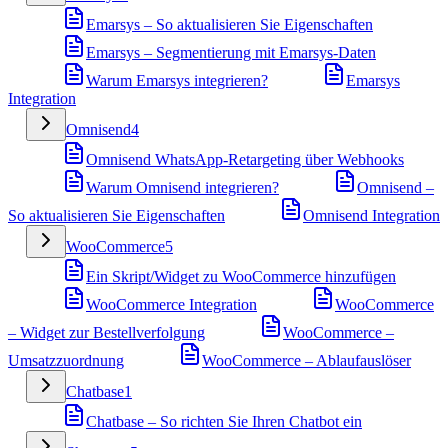
Emarsys – So aktualisieren Sie Eigenschaften
Emarsys – Segmentierung mit Emarsys-Daten
Warum Emarsys integrieren?
Emarsys
Integration
Omnisend
4
Omnisend WhatsApp-Retargeting über Webhooks
Warum Omnisend integrieren?
Omnisend –
So aktualisieren Sie Eigenschaften
Omnisend Integration
WooCommerce
5
Ein Skript/Widget zu WooCommerce hinzufügen
WooCommerce Integration
WooCommerce
– Widget zur Bestellverfolgung
WooCommerce –
Umsatzzuordnung
WooCommerce – Ablaufauslöser
Chatbase
1
Chatbase – So richten Sie Ihren Chatbot ein