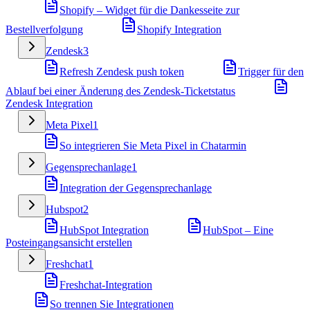
Shopify – Widget für die Dankesseite zur
Bestellverfolgung
Shopify Integration
Zendesk
3
Refresh Zendesk push token
Trigger für den
Ablauf bei einer Änderung des Zendesk-Ticketstatus
Zendesk Integration
Meta Pixel
1
So integrieren Sie Meta Pixel in Chatarmin
Gegensprechanlage
1
Integration der Gegensprechanlage
Hubspot
2
HubSpot Integration
HubSpot – Eine
Posteingangsansicht erstellen
Freshchat
1
Freshchat-Integration
So trennen Sie Integrationen