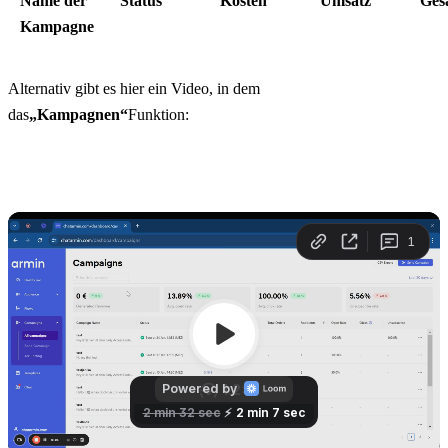
Name der 
Status
Kosten
Umsatz
Ges
Kampagne
Alternativ gibt es hier ein Video, in dem 
das
„Kampagnen“
Funktion: