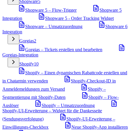
Shopware
5
Shopware 5 – Flow-Trigger
Shopware 5
Integration
Shopware 5 - Order Tracking Widget
Shopware – Umsatzzuordnung
Shopware 6
Integration
Gorgias
2
Gorgias – Tickets erstellen und bearbeiten
Gorgias-Integration
Shopify
10
Shopify – Einen dynamischen Rabattcode erstellen und
in Chatarmin verwenden
Shopify-Checkout-ID in
Anmeldemeldungen zum Versand
Shopify –
Segmentierung mit Shopify-Daten
Shopify – Flow-
Auslöser
Shopify – Umsatzzuordnung
Shopify-UI-Erweiterung – Widget für die Dankesseite
(Sendungsverfolgung)
Shopify-UI-Erweiterung –
Einwilligungs-Checkbox
Neue Shopify-App installieren