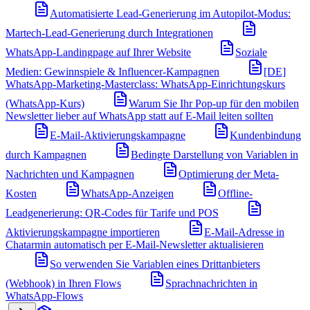
Automatisierte Lead-Generierung im Autopilot-Modus:
Martech-Lead-Generierung durch Integrationen
WhatsApp-Landingpage auf Ihrer Website
Soziale
Medien: Gewinnspiele & Influencer-Kampagnen
[DE]
WhatsApp-Marketing-Masterclass: WhatsApp-Einrichtungskurs
(WhatsApp-Kurs)
Warum Sie Ihr Pop-up für den mobilen
Newsletter lieber auf WhatsApp statt auf E-Mail leiten sollten
E-Mail-Aktivierungskampagne
Kundenbindung
durch Kampagnen
Bedingte Darstellung von Variablen in
Nachrichten und Kampagnen
Optimierung der Meta-
Kosten
WhatsApp-Anzeigen
Offline-
Leadgenerierung: QR-Codes für Tarife und POS
Aktivierungskampagne importieren
E-Mail-Adresse in
Chatarmin automatisch per E-Mail-Newsletter aktualisieren
So verwenden Sie Variablen eines Drittanbieters
(Webhook) in Ihren Flows
Sprachnachrichten in
WhatsApp-Flows