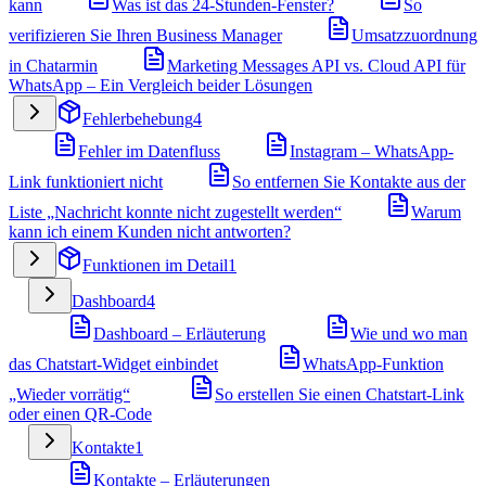
kann
Was ist das 24-Stunden-Fenster?
So
verifizieren Sie Ihren Business Manager
Umsatzzuordnung
in Chatarmin
Marketing Messages API vs. Cloud API für
WhatsApp – Ein Vergleich beider Lösungen
Fehlerbehebung
4
Fehler im Datenfluss
Instagram – WhatsApp-
Link funktioniert nicht
So entfernen Sie Kontakte aus der
Liste „Nachricht konnte nicht zugestellt werden“
Warum
kann ich einem Kunden nicht antworten?
Funktionen im Detail
1
Dashboard
4
Dashboard – Erläuterung
Wie und wo man
das Chatstart-Widget einbindet
WhatsApp-Funktion
„Wieder vorrätig“
So erstellen Sie einen Chatstart-Link
oder einen QR-Code
Kontakte
1
Kontakte – Erläuterungen