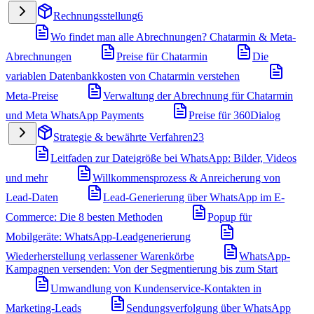
Rechnungsstellung
6
Wo findet man alle Abrechnungen? Chatarmin & Meta-
Abrechnungen
Preise für Chatarmin
Die
variablen Datenbankkosten von Chatarmin verstehen
Meta-Preise
Verwaltung der Abrechnung für Chatarmin
und Meta WhatsApp Payments
Preise für 360Dialog
Strategie & bewährte Verfahren
23
Leitfaden zur Dateigröße bei WhatsApp: Bilder, Videos
und mehr
Willkommensprozess & Anreicherung von
Lead-Daten
Lead-Generierung über WhatsApp im E-
Commerce: Die 8 besten Methoden
Popup für
Mobilgeräte: WhatsApp-Leadgenerierung
Wiederherstellung verlassener Warenkörbe
WhatsApp-
Kampagnen versenden: Von der Segmentierung bis zum Start
Umwandlung von Kundenservice-Kontakten in
Marketing-Leads
Sendungsverfolgung über WhatsApp