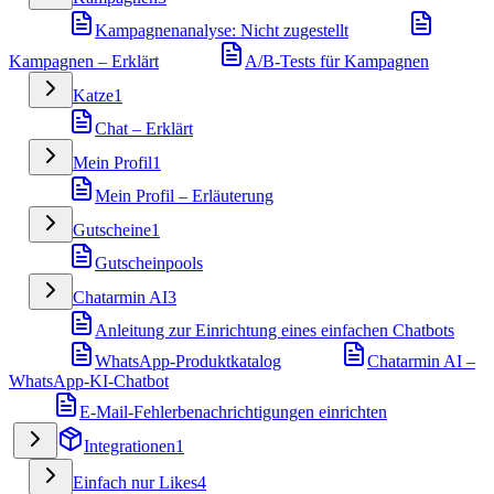
Kampagnenanalyse: Nicht zugestellt
Kampagnen – Erklärt
A/B-Tests für Kampagnen
Katze
1
Chat – Erklärt
Mein Profil
1
Mein Profil – Erläuterung
Gutscheine
1
Gutscheinpools
Chatarmin AI
3
Anleitung zur Einrichtung eines einfachen Chatbots
WhatsApp-Produktkatalog
Chatarmin AI –
WhatsApp-KI-Chatbot
E-Mail-Fehlerbenachrichtigungen einrichten
Integrationen
1
Einfach nur Likes
4