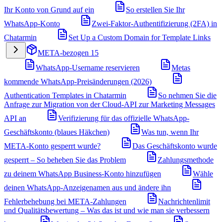
Ihr Konto von Grund auf ein
So erstellen Sie Ihr
WhatsApp-Konto
Zwei-Faktor-Authentifizierung (2FA) in
Chatarmin
Set Up a Custom Domain for Template Links
META-bezogen
15
WhatsApp-Username reservieren
Metas
kommende WhatsApp-Preisänderungen (2026)
Authentication Templates in Chatarmin
So nehmen Sie die
Anfrage zur Migration von der Cloud-API zur Marketing Messages
API an
Verifizierung für das offizielle WhatsApp-
Geschäftskonto (blaues Häkchen)
Was tun, wenn Ihr
META-Konto gesperrt wurde?
Das Geschäftskonto wurde
gesperrt – So beheben Sie das Problem
Zahlungsmethode
zu deinem WhatsApp Business-Konto hinzufügen
Wähle
deinen WhatsApp-Anzeigenamen aus und ändere ihn
Fehlerbehebung bei META-Zahlungen
Nachrichtenlimit
und Qualitätsbewertung – Was das ist und wie man sie verbessern