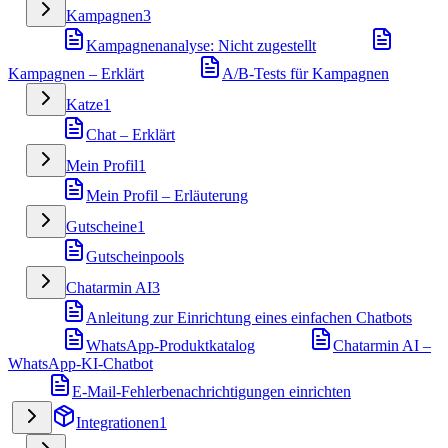
Kampagnen
3
Kampagnenanalyse: Nicht zugestellt
Kampagnen – Erklärt
A/B-Tests für Kampagnen
Katze
1
Chat – Erklärt
Mein Profil
1
Mein Profil – Erläuterung
Gutscheine
1
Gutscheinpools
Chatarmin AI
3
Anleitung zur Einrichtung eines einfachen Chatbots
WhatsApp-Produktkatalog
Chatarmin AI –
WhatsApp-KI-Chatbot
E-Mail-Fehlerbenachrichtigungen einrichten
Integrationen
1