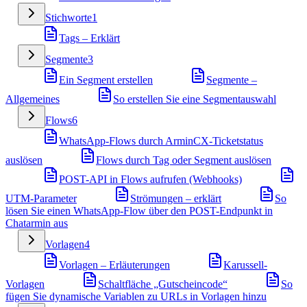
Stichworte
1
Tags – Erklärt
Segmente
3
Ein Segment erstellen
Segmente –
Allgemeines
So erstellen Sie eine Segmentauswahl
Flows
6
WhatsApp-Flows durch ArminCX-Ticketstatus
auslösen
Flows durch Tag oder Segment auslösen
POST-API in Flows aufrufen (Webhooks)
UTM-Parameter
Strömungen – erklärt
So
lösen Sie einen WhatsApp-Flow über den POST-Endpunkt in
Chatarmin aus
Vorlagen
4
Vorlagen – Erläuterungen
Karussell-
Vorlagen
Schaltfläche „Gutscheincode“
So
fügen Sie dynamische Variablen zu URLs in Vorlagen hinzu