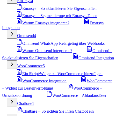
Emarsys
4
Emarsys – So aktualisieren Sie Eigenschaften
Emarsys – Segmentierung mit Emarsys-Daten
Warum Emarsys integrieren?
Emarsys
Integration
Omnisend
4
Omnisend WhatsApp-Retargeting über Webhooks
Warum Omnisend integrieren?
Omnisend –
So aktualisieren Sie Eigenschaften
Omnisend Integration
WooCommerce
5
Ein Skript/Widget zu WooCommerce hinzufügen
WooCommerce Integration
WooCommerce
– Widget zur Bestellverfolgung
WooCommerce –
Umsatzzuordnung
WooCommerce – Ablaufauslöser
Chatbase
1
Chatbase – So richten Sie Ihren Chatbot ein