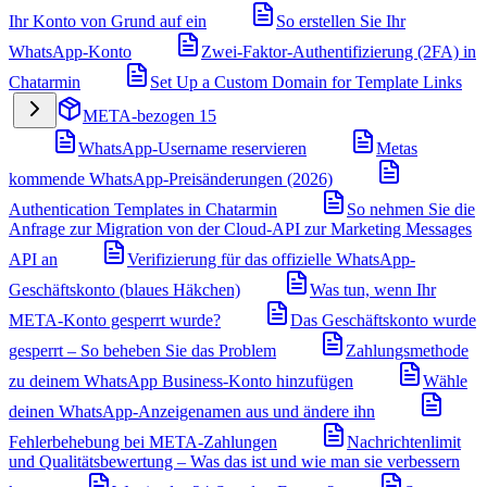
Ihr Konto von Grund auf ein
So erstellen Sie Ihr
WhatsApp-Konto
Zwei-Faktor-Authentifizierung (2FA) in
Chatarmin
Set Up a Custom Domain for Template Links
META-bezogen
15
WhatsApp-Username reservieren
Metas
kommende WhatsApp-Preisänderungen (2026)
Authentication Templates in Chatarmin
So nehmen Sie die
Anfrage zur Migration von der Cloud-API zur Marketing Messages
API an
Verifizierung für das offizielle WhatsApp-
Geschäftskonto (blaues Häkchen)
Was tun, wenn Ihr
META-Konto gesperrt wurde?
Das Geschäftskonto wurde
gesperrt – So beheben Sie das Problem
Zahlungsmethode
zu deinem WhatsApp Business-Konto hinzufügen
Wähle
deinen WhatsApp-Anzeigenamen aus und ändere ihn
Fehlerbehebung bei META-Zahlungen
Nachrichtenlimit
und Qualitätsbewertung – Was das ist und wie man sie verbessern