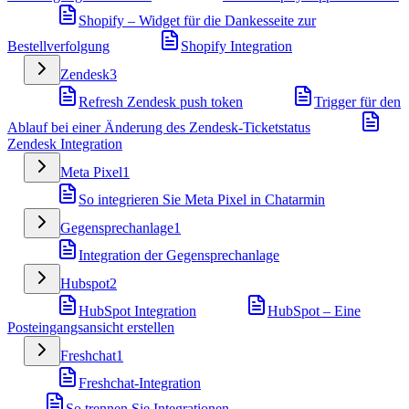
Shopify – Widget für die Dankesseite zur
Bestellverfolgung
Shopify Integration
Zendesk
3
Refresh Zendesk push token
Trigger für den
Ablauf bei einer Änderung des Zendesk-Ticketstatus
Zendesk Integration
Meta Pixel
1
So integrieren Sie Meta Pixel in Chatarmin
Gegensprechanlage
1
Integration der Gegensprechanlage
Hubspot
2
HubSpot Integration
HubSpot – Eine
Posteingangsansicht erstellen
Freshchat
1
Freshchat-Integration
So trennen Sie Integrationen