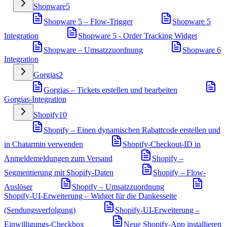
Shopware
5
Shopware 5 – Flow-Trigger
Shopware 5
Integration
Shopware 5 - Order Tracking Widget
Shopware – Umsatzzuordnung
Shopware 6
Integration
Gorgias
2
Gorgias – Tickets erstellen und bearbeiten
Gorgias-Integration
Shopify
10
Shopify – Einen dynamischen Rabattcode erstellen und
in Chatarmin verwenden
Shopify-Checkout-ID in
Anmeldemeldungen zum Versand
Shopify –
Segmentierung mit Shopify-Daten
Shopify – Flow-
Auslöser
Shopify – Umsatzzuordnung
Shopify-UI-Erweiterung – Widget für die Dankesseite
(Sendungsverfolgung)
Shopify-UI-Erweiterung –
Einwilligungs-Checkbox
Neue Shopify-App installieren