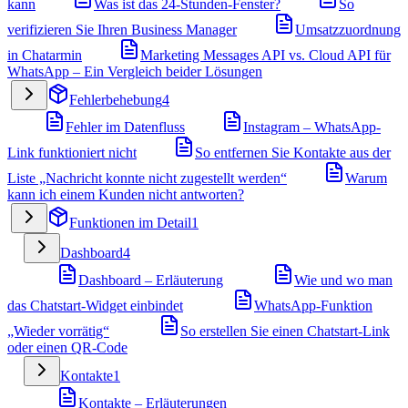
kann
Was ist das 24-Stunden-Fenster?
So
verifizieren Sie Ihren Business Manager
Umsatzzuordnung
in Chatarmin
Marketing Messages API vs. Cloud API für
WhatsApp – Ein Vergleich beider Lösungen
Fehlerbehebung
4
Fehler im Datenfluss
Instagram – WhatsApp-
Link funktioniert nicht
So entfernen Sie Kontakte aus der
Liste „Nachricht konnte nicht zugestellt werden“
Warum
kann ich einem Kunden nicht antworten?
Funktionen im Detail
1
Dashboard
4
Dashboard – Erläuterung
Wie und wo man
das Chatstart-Widget einbindet
WhatsApp-Funktion
„Wieder vorrätig“
So erstellen Sie einen Chatstart-Link
oder einen QR-Code
Kontakte
1
Kontakte – Erläuterungen