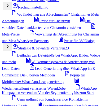
Rechnungsstellung
6
Wo findet man alle Abrechnungen? Chatarmin & Meta-
Abrechnungen
Preise für Chatarmin
Die
variablen Datenbankkosten von Chatarmin verstehen
Meta-Preise
Verwaltung der Abrechnung für Chatarmin
und Meta WhatsApp Payments
Preise für 360Dialog
Strategie & bewährte Verfahren
23
Leitfaden zur Dateigröße bei WhatsApp: Bilder, Videos
und mehr
Willkommensprozess & Anreicherung von
Lead-Daten
Lead-Generierung über WhatsApp im E-
Commerce: Die 8 besten Methoden
Popup für
Mobilgeräte: WhatsApp-Leadgenerierung
Wiederherstellung verlassener Warenkörbe
WhatsApp-
Kampagnen versenden: Von der Segmentierung bis zum Start
Umwandlung von Kundenservice-Kontakten in
Marketing-Leads
Sendungsverfolgung über WhatsApp