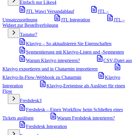
Einfach nur Likes
4
JTL Wawi Versandablauf
JTL –
Umsatzzuordnung
JTL Integration
JTL –
Widget zur Bestellverfolgung
Tastatur
7
Klaviyo – So aktualisieren Sie Eigenschaften
Segmentierung mit Klaviyo-Listen und -Segmenten
Warum Klaviyo integrieren?
CSV-Datei aus
Klaviyo exportieren und in Chatarmin importieren
Klaviyo-In-Flow-Webhook zu Chatarmin
Klaviyo
Integration
Klaviyo-Ereignisse als Auslöser für einen
Flow
Freshdesk
3
Freshdesk – Einen Workflow beim Schließen eines
Tickets auslösen
Warum Freshdesk integrieren?
Freshdesk Integration