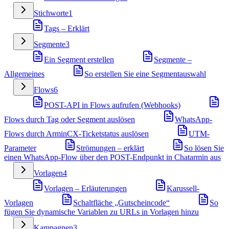
Stichworte
1
Tags – Erklärt
Segmente
3
Ein Segment erstellen
Segmente –
Allgemeines
So erstellen Sie eine Segmentauswahl
Flows
6
POST-API in Flows aufrufen (Webhooks)
Flows durch Tag oder Segment auslösen
WhatsApp-
Flows durch ArminCX-Ticketstatus auslösen
UTM-
Parameter
Strömungen – erklärt
So lösen Sie
einen WhatsApp-Flow über den POST-Endpunkt in Chatarmin aus
Vorlagen
4
Vorlagen – Erläuterungen
Karussell-
Vorlagen
Schaltfläche „Gutscheincode“
So
fügen Sie dynamische Variablen zu URLs in Vorlagen hinzu
Kampagnen
3