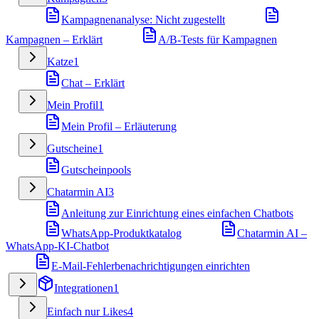
Kampagnenanalyse: Nicht zugestellt
Kampagnen – Erklärt
A/B-Tests für Kampagnen
Katze
1
Chat – Erklärt
Mein Profil
1
Mein Profil – Erläuterung
Gutscheine
1
Gutscheinpools
Chatarmin AI
3
Anleitung zur Einrichtung eines einfachen Chatbots
WhatsApp-Produktkatalog
Chatarmin AI –
WhatsApp-KI-Chatbot
E-Mail-Fehlerbenachrichtigungen einrichten
Integrationen
1
Einfach nur Likes
4