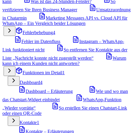
kann
Was ist das 24-Stunden-Fenster?
So
verifizieren Sie Ihren Business Manager
Umsatzzuordnung
in Chatarmin
Marketing Messages API vs. Cloud API für
WhatsApp – Ein Vergleich beider Lösungen
Fehlerbehebung
4
Fehler im Datenfluss
Instagram – WhatsApp-
Link funktioniert nicht
So entfernen Sie Kontakte aus der
Liste „Nachricht konnte nicht zugestellt werden“
Warum
kann ich einem Kunden nicht antworten?
Funktionen im Detail
1
Dashboard
4
Dashboard – Erläuterung
Wie und wo man
das Chatstart-Widget einbindet
WhatsApp-Funktion
„Wieder vorrätig“
So erstellen Sie einen Chatstart-Link
oder einen QR-Code
Kontakte
1
Kontakte – Erläuterungen