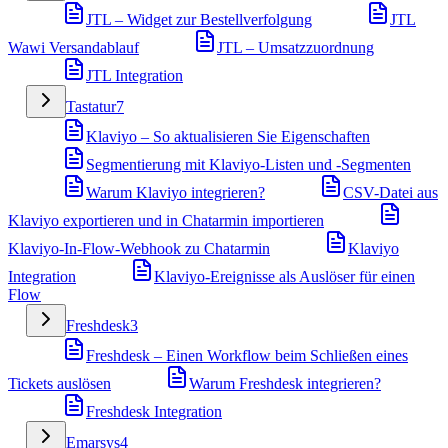
JTL – Widget zur Bestellverfolgung
JTL
Wawi Versandablauf
JTL – Umsatzzuordnung
JTL Integration
Tastatur
7
Klaviyo – So aktualisieren Sie Eigenschaften
Segmentierung mit Klaviyo-Listen und -Segmenten
Warum Klaviyo integrieren?
CSV-Datei aus
Klaviyo exportieren und in Chatarmin importieren
Klaviyo-In-Flow-Webhook zu Chatarmin
Klaviyo
Integration
Klaviyo-Ereignisse als Auslöser für einen
Flow
Freshdesk
3
Freshdesk – Einen Workflow beim Schließen eines
Tickets auslösen
Warum Freshdesk integrieren?
Freshdesk Integration
Emarsys
4