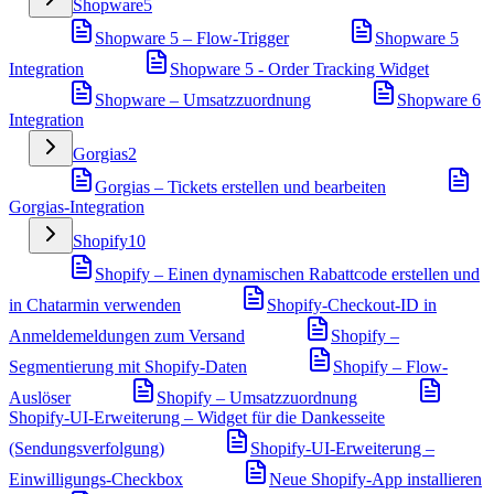
Shopware
5
Shopware 5 – Flow-Trigger
Shopware 5
Integration
Shopware 5 - Order Tracking Widget
Shopware – Umsatzzuordnung
Shopware 6
Integration
Gorgias
2
Gorgias – Tickets erstellen und bearbeiten
Gorgias-Integration
Shopify
10
Shopify – Einen dynamischen Rabattcode erstellen und
in Chatarmin verwenden
Shopify-Checkout-ID in
Anmeldemeldungen zum Versand
Shopify –
Segmentierung mit Shopify-Daten
Shopify – Flow-
Auslöser
Shopify – Umsatzzuordnung
Shopify-UI-Erweiterung – Widget für die Dankesseite
(Sendungsverfolgung)
Shopify-UI-Erweiterung –
Einwilligungs-Checkbox
Neue Shopify-App installieren