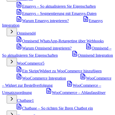
Emarsys – So aktualisieren Sie Eigenschaften
Emarsys – Segmentierung mit Emarsys-Daten
Warum Emarsys integrieren?
Emarsys
Integration
Omnisend
4
Omnisend WhatsApp-Retargeting über Webhooks
Warum Omnisend integrieren?
Omnisend –
So aktualisieren Sie Eigenschaften
Omnisend Integration
WooCommerce
5
Ein Skript/Widget zu WooCommerce hinzufügen
WooCommerce Integration
WooCommerce
– Widget zur Bestellverfolgung
WooCommerce –
Umsatzzuordnung
WooCommerce – Ablaufauslöser
Chatbase
1
Chatbase – So richten Sie Ihren Chatbot ein