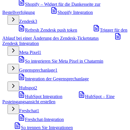
Shopify – Widget für die Dankesseite zur
Bestellverfolgung
Shopify Integration
Zendesk
3
Refresh Zendesk push token
Trigger für den
Ablauf bei einer Änderung des Zendesk-Ticketstatus
Zendesk Integration
Meta Pixel
1
So integrieren Sie Meta Pixel in Chatarmin
Gegensprechanlage
1
Integration der Gegensprechanlage
Hubspot
2
HubSpot Integration
HubSpot – Eine
Posteingangsansicht erstellen
Freshchat
1
Freshchat-Integration
So trennen Sie Integrationen