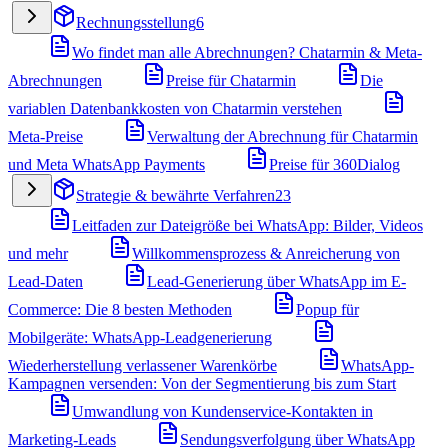
Rechnungsstellung
6
Wo findet man alle Abrechnungen? Chatarmin & Meta-
Abrechnungen
Preise für Chatarmin
Die
variablen Datenbankkosten von Chatarmin verstehen
Meta-Preise
Verwaltung der Abrechnung für Chatarmin
und Meta WhatsApp Payments
Preise für 360Dialog
Strategie & bewährte Verfahren
23
Leitfaden zur Dateigröße bei WhatsApp: Bilder, Videos
und mehr
Willkommensprozess & Anreicherung von
Lead-Daten
Lead-Generierung über WhatsApp im E-
Commerce: Die 8 besten Methoden
Popup für
Mobilgeräte: WhatsApp-Leadgenerierung
Wiederherstellung verlassener Warenkörbe
WhatsApp-
Kampagnen versenden: Von der Segmentierung bis zum Start
Umwandlung von Kundenservice-Kontakten in
Marketing-Leads
Sendungsverfolgung über WhatsApp