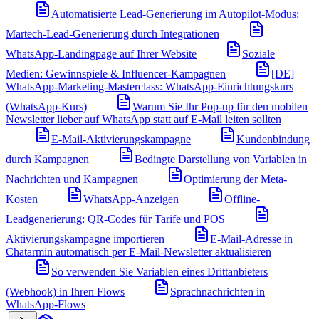
Automatisierte Lead-Generierung im Autopilot-Modus:
Martech-Lead-Generierung durch Integrationen
WhatsApp-Landingpage auf Ihrer Website
Soziale
Medien: Gewinnspiele & Influencer-Kampagnen
[DE]
WhatsApp-Marketing-Masterclass: WhatsApp-Einrichtungskurs
(WhatsApp-Kurs)
Warum Sie Ihr Pop-up für den mobilen
Newsletter lieber auf WhatsApp statt auf E-Mail leiten sollten
E-Mail-Aktivierungskampagne
Kundenbindung
durch Kampagnen
Bedingte Darstellung von Variablen in
Nachrichten und Kampagnen
Optimierung der Meta-
Kosten
WhatsApp-Anzeigen
Offline-
Leadgenerierung: QR-Codes für Tarife und POS
Aktivierungskampagne importieren
E-Mail-Adresse in
Chatarmin automatisch per E-Mail-Newsletter aktualisieren
So verwenden Sie Variablen eines Drittanbieters
(Webhook) in Ihren Flows
Sprachnachrichten in
WhatsApp-Flows