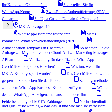
Ihr Konto von Grund auf ein
So erstellen Sie Ihr
WhatsApp-Konto
Zwei-Faktor-Authentifizierung (2FA) in
Chatarmin
Set Up a Custom Domain for Template Links
META-bezogen
15
WhatsApp-Username reservieren
Metas
kommende WhatsApp-Preisänderungen (2026)
Authentication Templates in Chatarmin
So nehmen Sie die
Anfrage zur Migration von der Cloud-API zur Marketing Messages
API an
Verifizierung für das offizielle WhatsApp-
Geschäftskonto (blaues Häkchen)
Was tun, wenn Ihr
META-Konto gesperrt wurde?
Das Geschäftskonto wurde
gesperrt – So beheben Sie das Problem
Zahlungsmethode
zu deinem WhatsApp Business-Konto hinzufügen
Wähle
deinen WhatsApp-Anzeigenamen aus und ändere ihn
Fehlerbehebung bei META-Zahlungen
Nachrichtenlimit
und Qualitätsbewertung – Was das ist und wie man sie verbessern