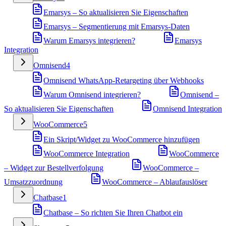
Emarsys – So aktualisieren Sie Eigenschaften
Emarsys – Segmentierung mit Emarsys-Daten
Warum Emarsys integrieren?
Emarsys
Integration
Omnisend
4
Omnisend WhatsApp-Retargeting über Webhooks
Warum Omnisend integrieren?
Omnisend –
So aktualisieren Sie Eigenschaften
Omnisend Integration
WooCommerce
5
Ein Skript/Widget zu WooCommerce hinzufügen
WooCommerce Integration
WooCommerce
– Widget zur Bestellverfolgung
WooCommerce –
Umsatzzuordnung
WooCommerce – Ablaufauslöser
Chatbase
1
Chatbase – So richten Sie Ihren Chatbot ein