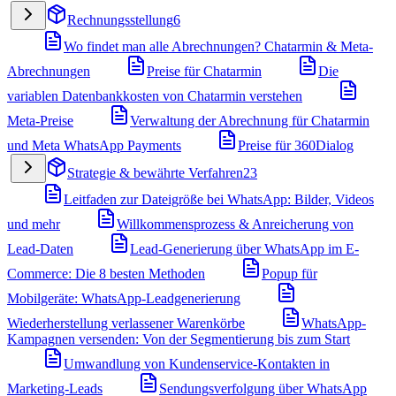
Rechnungsstellung
6
Wo findet man alle Abrechnungen? Chatarmin & Meta-
Abrechnungen
Preise für Chatarmin
Die
variablen Datenbankkosten von Chatarmin verstehen
Meta-Preise
Verwaltung der Abrechnung für Chatarmin
und Meta WhatsApp Payments
Preise für 360Dialog
Strategie & bewährte Verfahren
23
Leitfaden zur Dateigröße bei WhatsApp: Bilder, Videos
und mehr
Willkommensprozess & Anreicherung von
Lead-Daten
Lead-Generierung über WhatsApp im E-
Commerce: Die 8 besten Methoden
Popup für
Mobilgeräte: WhatsApp-Leadgenerierung
Wiederherstellung verlassener Warenkörbe
WhatsApp-
Kampagnen versenden: Von der Segmentierung bis zum Start
Umwandlung von Kundenservice-Kontakten in
Marketing-Leads
Sendungsverfolgung über WhatsApp