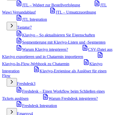
JTL – Widget zur Bestellverfolgung
JTL
Wawi Versandablauf
JTL – Umsatzzuordnung
JTL Integration
Tastatur
7
Klaviyo – So aktualisieren Sie Eigenschaften
Segmentierung mit Klaviyo-Listen und -Segmenten
Warum Klaviyo integrieren?
CSV-Datei aus
Klaviyo exportieren und in Chatarmin importieren
Klaviyo-In-Flow-Webhook zu Chatarmin
Klaviyo
Integration
Klaviyo-Ereignisse als Auslöser für einen
Flow
Freshdesk
3
Freshdesk – Einen Workflow beim Schließen eines
Tickets auslösen
Warum Freshdesk integrieren?
Freshdesk Integration
Emarsys
4