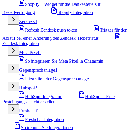
Shopify – Widget für die Dankesseite zur
Bestellverfolgung
Shopify Integration
Zendesk
3
Refresh Zendesk push token
Trigger für den
Ablauf bei einer Änderung des Zendesk-Ticketstatus
Zendesk Integration
Meta Pixel
1
So integrieren Sie Meta Pixel in Chatarmin
Gegensprechanlage
1
Integration der Gegensprechanlage
Hubspot
2
HubSpot Integration
HubSpot – Eine
Posteingangsansicht erstellen
Freshchat
1
Freshchat-Integration
So trennen Sie Integrationen