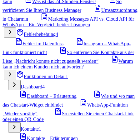
kann
Was ist das 24-Stunden-Fenster?
So
verifizieren Sie Ihren Business Manager
Umsatzzuordnung
in Chatarmin
Marketing Messages API vs. Cloud API für
WhatsApp – Ein Vergleich beider Lösungen
Fehlerbehebung
4
Fehler im Datenfluss
Instagram – WhatsApp-
Link funktioniert nicht
So entfernen Sie Kontakte aus der
Liste „Nachricht konnte nicht zugestellt werden“
Warum
kann ich einem Kunden nicht antworten?
Funktionen im Detail
1
Dashboard
4
Dashboard – Erläuterung
Wie und wo man
das Chatstart-Widget einbindet
WhatsApp-Funktion
„Wieder vorrätig“
So erstellen Sie einen Chatstart-Link
oder einen QR-Code
Kontakte
1
Kontakte – Erläuterungen