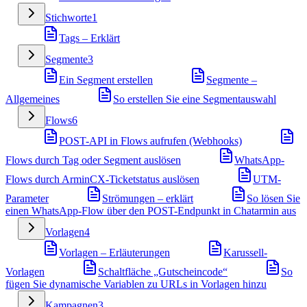
Stichworte
1
Tags – Erklärt
Segmente
3
Ein Segment erstellen
Segmente –
Allgemeines
So erstellen Sie eine Segmentauswahl
Flows
6
POST-API in Flows aufrufen (Webhooks)
Flows durch Tag oder Segment auslösen
WhatsApp-
Flows durch ArminCX-Ticketstatus auslösen
UTM-
Parameter
Strömungen – erklärt
So lösen Sie
einen WhatsApp-Flow über den POST-Endpunkt in Chatarmin aus
Vorlagen
4
Vorlagen – Erläuterungen
Karussell-
Vorlagen
Schaltfläche „Gutscheincode“
So
fügen Sie dynamische Variablen zu URLs in Vorlagen hinzu
Kampagnen
3