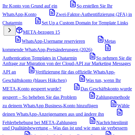
Ihr Konto von Grund auf ein
So erstellen Sie Ihr
WhatsApp-Konto
Zwei-Faktor-Authentifizierung (2FA) in
Chatarmin
Set Up a Custom Domain for Template Links
META-bezogen
15
WhatsApp-Username reservieren
Metas
kommende WhatsApp-Preisänderungen (2026)
Authentication Templates in Chatarmin
So nehmen Sie die
Anfrage zur Migration von der Cloud-API zur Marketing Messages
API an
Verifizierung für das offizielle WhatsApp-
Geschäftskonto (blaues Häkchen)
Was tun, wenn Ihr
META-Konto gesperrt wurde?
Das Geschäftskonto wurde
gesperrt – So beheben Sie das Problem
Zahlungsmethode
zu deinem WhatsApp Business-Konto hinzufügen
Wähle
deinen WhatsApp-Anzeigenamen aus und ändere ihn
Fehlerbehebung bei META-Zahlungen
Nachrichtenlimit
und Qualitätsbewertung – Was das ist und wie man sie verbessern