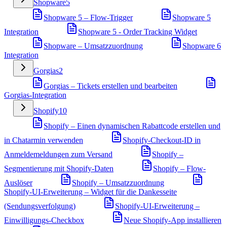
Shopware
5
Shopware 5 – Flow-Trigger
Shopware 5
Integration
Shopware 5 - Order Tracking Widget
Shopware – Umsatzzuordnung
Shopware 6
Integration
Gorgias
2
Gorgias – Tickets erstellen und bearbeiten
Gorgias-Integration
Shopify
10
Shopify – Einen dynamischen Rabattcode erstellen und
in Chatarmin verwenden
Shopify-Checkout-ID in
Anmeldemeldungen zum Versand
Shopify –
Segmentierung mit Shopify-Daten
Shopify – Flow-
Auslöser
Shopify – Umsatzzuordnung
Shopify-UI-Erweiterung – Widget für die Dankesseite
(Sendungsverfolgung)
Shopify-UI-Erweiterung –
Einwilligungs-Checkbox
Neue Shopify-App installieren