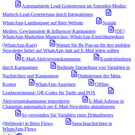
Automatisierte Lead-Generierung im Autopilot-Modus:
Martech-Lead-Generierung durch Integrationen
WhatsApp-Landingpage auf Ihrer Website
Soziale
Medien: Gewinnspiele & Influencer-Kampagnen
[DE]
WhatsApp-Marketing-Masterclass: WhatsApp-Einrichtungskurs
(WhatsApp-Kurs)
Warum Sie Ihr Pop-up für den mobilen
Newsletter lieber auf WhatsApp statt auf E-Mail leiten sollten
E-Mail-Aktivierungskampagne
Kundenbindung
durch Kampagnen
Bedingte Darstellung von Variablen in
Nachrichten und Kampagnen
Optimierung der Meta-
Kosten
WhatsApp-Anzeigen
Offline-
Leadgenerierung: QR-Codes für Tarife und POS
Aktivierungskampagne importieren
E-Mail-Adresse in
Chatarmin automatisch per E-Mail-Newsletter aktualisieren
So verwenden Sie Variablen eines Drittanbieters
(Webhook) in Ihren Flows
Sprachnachrichten in
WhatsApp-Flows