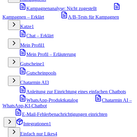
Kampagnenanalyse: Nicht zugestellt
Kampagnen – Erklärt
A/B-Tests für Kampagnen
Katze
1
Chat – Erklärt
Mein Profil
1
Mein Profil – Erläuterung
Gutscheine
1
Gutscheinpools
Chatarmin AI
3
Anleitung zur Einrichtung eines einfachen Chatbots
WhatsApp-Produktkatalog
Chatarmin AI –
WhatsApp-KI-Chatbot
E-Mail-Fehlerbenachrichtigungen einrichten
Integrationen
1
Einfach nur Likes
4