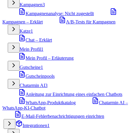
Kampagnen
3
Kampagnenanalyse: Nicht zugestellt
Kampagnen – Erklärt
A/B-Tests für Kampagnen
Katze
1
Chat – Erklärt
Mein Profil
1
Mein Profil – Erläuterung
Gutscheine
1
Gutscheinpools
Chatarmin AI
3
Anleitung zur Einrichtung eines einfachen Chatbots
WhatsApp-Produktkatalog
Chatarmin AI –
WhatsApp-KI-Chatbot
E-Mail-Fehlerbenachrichtigungen einrichten
Integrationen
1