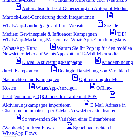
Automatisierte Lead-Generierung im Autopilot-Modus:
Martech-Lead-Generierung durch Integrationen
WhatsApp-Landingpage auf Ihrer Website
Soziale
Medien: Gewinnspiele & Influencer-Kampagnen
[DE]
WhatsApp-Marketing-Masterclass: WhatsApp-Einrichtungskurs
(WhatsApp-Kurs)
Warum Sie Ihr Pop-up für den mobilen
Newsletter lieber auf WhatsApp statt auf E-Mail leiten sollten
E-Mail-Aktivierungskampagne
Kundenbindung
durch Kampagnen
Bedingte Darstellung von Variablen in
Nachrichten und Kampagnen
Optimierung der Meta-
Kosten
WhatsApp-Anzeigen
Offline-
Leadgenerierung: QR-Codes für Tarife und POS
Aktivierungskampagne importieren
E-Mail-Adresse in
Chatarmin automatisch per E-Mail-Newsletter aktualisieren
So verwenden Sie Variablen eines Drittanbieters
(Webhook) in Ihren Flows
Sprachnachrichten in
WhatsApp-Flows