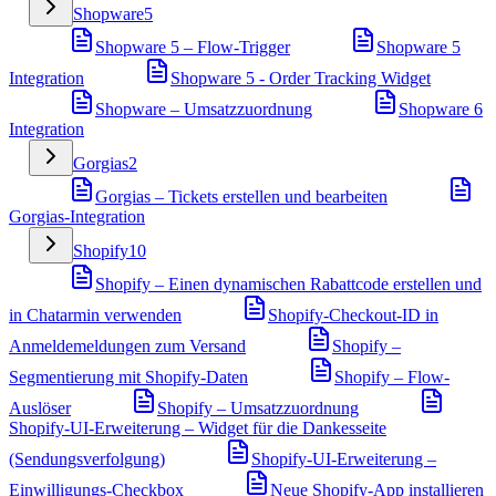
Shopware
5
Shopware 5 – Flow-Trigger
Shopware 5
Integration
Shopware 5 - Order Tracking Widget
Shopware – Umsatzzuordnung
Shopware 6
Integration
Gorgias
2
Gorgias – Tickets erstellen und bearbeiten
Gorgias-Integration
Shopify
10
Shopify – Einen dynamischen Rabattcode erstellen und
in Chatarmin verwenden
Shopify-Checkout-ID in
Anmeldemeldungen zum Versand
Shopify –
Segmentierung mit Shopify-Daten
Shopify – Flow-
Auslöser
Shopify – Umsatzzuordnung
Shopify-UI-Erweiterung – Widget für die Dankesseite
(Sendungsverfolgung)
Shopify-UI-Erweiterung –
Einwilligungs-Checkbox
Neue Shopify-App installieren