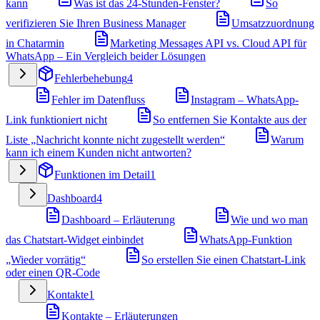
kann
Was ist das 24-Stunden-Fenster?
So
verifizieren Sie Ihren Business Manager
Umsatzzuordnung
in Chatarmin
Marketing Messages API vs. Cloud API für
WhatsApp – Ein Vergleich beider Lösungen
Fehlerbehebung
4
Fehler im Datenfluss
Instagram – WhatsApp-
Link funktioniert nicht
So entfernen Sie Kontakte aus der
Liste „Nachricht konnte nicht zugestellt werden“
Warum
kann ich einem Kunden nicht antworten?
Funktionen im Detail
1
Dashboard
4
Dashboard – Erläuterung
Wie und wo man
das Chatstart-Widget einbindet
WhatsApp-Funktion
„Wieder vorrätig“
So erstellen Sie einen Chatstart-Link
oder einen QR-Code
Kontakte
1
Kontakte – Erläuterungen