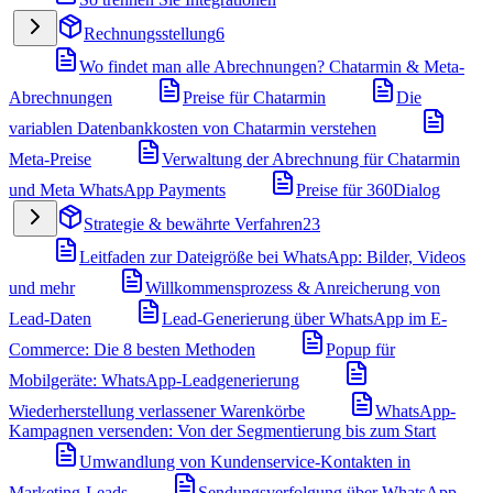
Rechnungsstellung
6
Wo findet man alle Abrechnungen? Chatarmin & Meta-
Abrechnungen
Preise für Chatarmin
Die
variablen Datenbankkosten von Chatarmin verstehen
Meta-Preise
Verwaltung der Abrechnung für Chatarmin
und Meta WhatsApp Payments
Preise für 360Dialog
Strategie & bewährte Verfahren
23
Leitfaden zur Dateigröße bei WhatsApp: Bilder, Videos
und mehr
Willkommensprozess & Anreicherung von
Lead-Daten
Lead-Generierung über WhatsApp im E-
Commerce: Die 8 besten Methoden
Popup für
Mobilgeräte: WhatsApp-Leadgenerierung
Wiederherstellung verlassener Warenkörbe
WhatsApp-
Kampagnen versenden: Von der Segmentierung bis zum Start
Umwandlung von Kundenservice-Kontakten in
Marketing-Leads
Sendungsverfolgung über WhatsApp