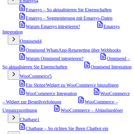
Emarsys
4
Emarsys – So aktualisieren Sie Eigenschaften
Emarsys – Segmentierung mit Emarsys-Daten
Warum Emarsys integrieren?
Emarsys
Integration
Omnisend
4
Omnisend WhatsApp-Retargeting über Webhooks
Warum Omnisend integrieren?
Omnisend –
So aktualisieren Sie Eigenschaften
Omnisend Integration
WooCommerce
5
Ein Skript/Widget zu WooCommerce hinzufügen
WooCommerce Integration
WooCommerce
– Widget zur Bestellverfolgung
WooCommerce –
Umsatzzuordnung
WooCommerce – Ablaufauslöser
Chatbase
1
Chatbase – So richten Sie Ihren Chatbot ein