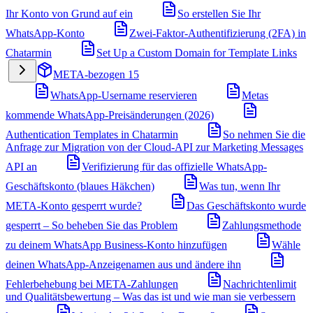
Ihr Konto von Grund auf ein
So erstellen Sie Ihr
WhatsApp-Konto
Zwei-Faktor-Authentifizierung (2FA) in
Chatarmin
Set Up a Custom Domain for Template Links
META-bezogen
15
WhatsApp-Username reservieren
Metas
kommende WhatsApp-Preisänderungen (2026)
Authentication Templates in Chatarmin
So nehmen Sie die
Anfrage zur Migration von der Cloud-API zur Marketing Messages
API an
Verifizierung für das offizielle WhatsApp-
Geschäftskonto (blaues Häkchen)
Was tun, wenn Ihr
META-Konto gesperrt wurde?
Das Geschäftskonto wurde
gesperrt – So beheben Sie das Problem
Zahlungsmethode
zu deinem WhatsApp Business-Konto hinzufügen
Wähle
deinen WhatsApp-Anzeigenamen aus und ändere ihn
Fehlerbehebung bei META-Zahlungen
Nachrichtenlimit
und Qualitätsbewertung – Was das ist und wie man sie verbessern