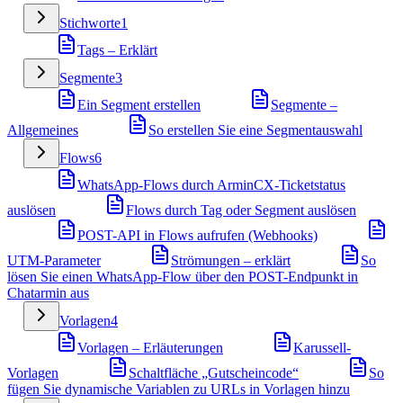
Stichworte
1
Tags – Erklärt
Segmente
3
Ein Segment erstellen
Segmente –
Allgemeines
So erstellen Sie eine Segmentauswahl
Flows
6
WhatsApp-Flows durch ArminCX-Ticketstatus
auslösen
Flows durch Tag oder Segment auslösen
POST-API in Flows aufrufen (Webhooks)
UTM-Parameter
Strömungen – erklärt
So
lösen Sie einen WhatsApp-Flow über den POST-Endpunkt in
Chatarmin aus
Vorlagen
4
Vorlagen – Erläuterungen
Karussell-
Vorlagen
Schaltfläche „Gutscheincode“
So
fügen Sie dynamische Variablen zu URLs in Vorlagen hinzu