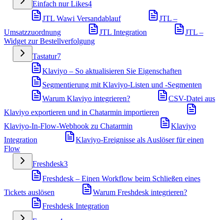
Einfach nur Likes
4
JTL Wawi Versandablauf
JTL –
Umsatzzuordnung
JTL Integration
JTL –
Widget zur Bestellverfolgung
Tastatur
7
Klaviyo – So aktualisieren Sie Eigenschaften
Segmentierung mit Klaviyo-Listen und -Segmenten
Warum Klaviyo integrieren?
CSV-Datei aus
Klaviyo exportieren und in Chatarmin importieren
Klaviyo-In-Flow-Webhook zu Chatarmin
Klaviyo
Integration
Klaviyo-Ereignisse als Auslöser für einen
Flow
Freshdesk
3
Freshdesk – Einen Workflow beim Schließen eines
Tickets auslösen
Warum Freshdesk integrieren?
Freshdesk Integration