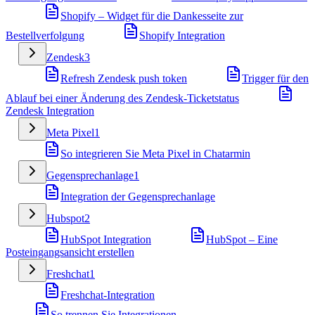
Shopify – Widget für die Dankesseite zur
Bestellverfolgung
Shopify Integration
Zendesk
3
Refresh Zendesk push token
Trigger für den
Ablauf bei einer Änderung des Zendesk-Ticketstatus
Zendesk Integration
Meta Pixel
1
So integrieren Sie Meta Pixel in Chatarmin
Gegensprechanlage
1
Integration der Gegensprechanlage
Hubspot
2
HubSpot Integration
HubSpot – Eine
Posteingangsansicht erstellen
Freshchat
1
Freshchat-Integration
So trennen Sie Integrationen