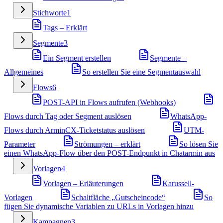
Stichworte
1
Tags – Erklärt
Segmente
3
Ein Segment erstellen
Segmente –
Allgemeines
So erstellen Sie eine Segmentauswahl
Flows
6
POST-API in Flows aufrufen (Webhooks)
Flows durch Tag oder Segment auslösen
WhatsApp-
Flows durch ArminCX-Ticketstatus auslösen
UTM-
Parameter
Strömungen – erklärt
So lösen Sie
einen WhatsApp-Flow über den POST-Endpunkt in Chatarmin aus
Vorlagen
4
Vorlagen – Erläuterungen
Karussell-
Vorlagen
Schaltfläche „Gutscheincode“
So
fügen Sie dynamische Variablen zu URLs in Vorlagen hinzu
Kampagnen
3