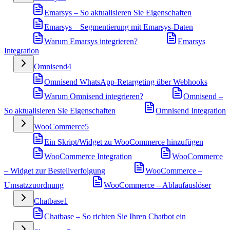
Emarsys – So aktualisieren Sie Eigenschaften
Emarsys – Segmentierung mit Emarsys-Daten
Warum Emarsys integrieren?
Emarsys
Integration
Omnisend
4
Omnisend WhatsApp-Retargeting über Webhooks
Warum Omnisend integrieren?
Omnisend –
So aktualisieren Sie Eigenschaften
Omnisend Integration
WooCommerce
5
Ein Skript/Widget zu WooCommerce hinzufügen
WooCommerce Integration
WooCommerce
– Widget zur Bestellverfolgung
WooCommerce –
Umsatzzuordnung
WooCommerce – Ablaufauslöser
Chatbase
1
Chatbase – So richten Sie Ihren Chatbot ein