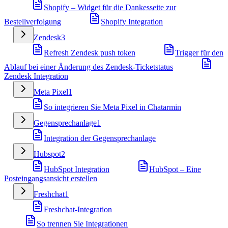
Shopify – Widget für die Dankesseite zur
Bestellverfolgung
Shopify Integration
Zendesk
3
Refresh Zendesk push token
Trigger für den
Ablauf bei einer Änderung des Zendesk-Ticketstatus
Zendesk Integration
Meta Pixel
1
So integrieren Sie Meta Pixel in Chatarmin
Gegensprechanlage
1
Integration der Gegensprechanlage
Hubspot
2
HubSpot Integration
HubSpot – Eine
Posteingangsansicht erstellen
Freshchat
1
Freshchat-Integration
So trennen Sie Integrationen