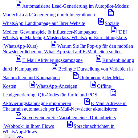
Automatisierte Lead-Generierung im Autopilot-Modus:
Martech-Lead-Generierung durch Integrationen
WhatsApp-Landingpage auf Ihrer Website
Soziale
Medien: Gewinnspiele & Influencer-Kampagnen
[DE]
WhatsApp-Marketing-Masterclass: WhatsApp-Einrichtungskurs
(WhatsApp-Kurs)
Warum Sie Ihr Pop-up für den mobilen
Newsletter lieber auf WhatsApp statt auf E-Mail leiten sollten
E-Mail-Aktivierungskampagne
Kundenbindung
durch Kampagnen
Bedingte Darstellung von Variablen in
Nachrichten und Kampagnen
Optimierung der Meta-
Kosten
WhatsApp-Anzeigen
Offline-
Leadgenerierung: QR-Codes für Tarife und POS
Aktivierungskampagne importieren
E-Mail-Adresse in
Chatarmin automatisch per E-Mail-Newsletter aktualisieren
So verwenden Sie Variablen eines Drittanbieters
(Webhook) in Ihren Flows
Sprachnachrichten in
WhatsApp-Flows