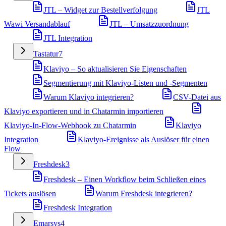
JTL – Widget zur Bestellverfolgung
JTL
Wawi Versandablauf
JTL – Umsatzzuordnung
JTL Integration
Tastatur
7
Klaviyo – So aktualisieren Sie Eigenschaften
Segmentierung mit Klaviyo-Listen und -Segmenten
Warum Klaviyo integrieren?
CSV-Datei aus
Klaviyo exportieren und in Chatarmin importieren
Klaviyo-In-Flow-Webhook zu Chatarmin
Klaviyo
Integration
Klaviyo-Ereignisse als Auslöser für einen
Flow
Freshdesk
3
Freshdesk – Einen Workflow beim Schließen eines
Tickets auslösen
Warum Freshdesk integrieren?
Freshdesk Integration
Emarsys
4