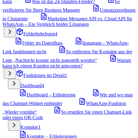
kann
Was ist das 24-Stunden-Fenster?
So
verifizieren Sie Ihren Business Manager
Umsatzzuordnung
in Chatarmin
Marketing Messages API vs. Cloud API für
WhatsApp – Ein Vergleich beider Lösungen
Fehlerbehebung
4
Fehler im Datenfluss
Instagram – WhatsApp-
Link funktioniert nicht
So entfernen Sie Kontakte aus der
Liste „Nachricht konnte nicht zugestellt werden“
Warum
kann ich einem Kunden nicht antworten?
Funktionen im Detail
1
Dashboard
4
Dashboard – Erläuterung
Wie und wo man
das Chatstart-Widget einbindet
WhatsApp-Funktion
„Wieder vorrätig“
So erstellen Sie einen Chatstart-Link
oder einen QR-Code
Kontakte
1
Kontakte – Erläuterungen