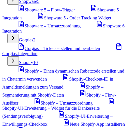
Shopware
5
Shopware 5 – Flow-Trigger
Shopware 5
Integration
Shopware 5 - Order Tracking Widget
Shopware – Umsatzzuordnung
Shopware 6
Integration
Gorgias
2
Gorgias – Tickets erstellen und bearbeiten
Gorgias-Integration
Shopify
10
Shopify – Einen dynamischen Rabattcode erstellen und
in Chatarmin verwenden
Shopify-Checkout-ID in
Anmeldemeldungen zum Versand
Shopify –
Segmentierung mit Shopify-Daten
Shopify – Flow-
Auslöser
Shopify – Umsatzzuordnung
Shopify-UI-Erweiterung – Widget für die Dankesseite
(Sendungsverfolgung)
Shopify-UI-Erweiterung –
Einwilligungs-Checkbox
Neue Shopify-App installieren