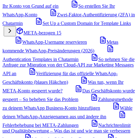
Ihr Konto von Grund auf ein
So erstellen Sie Ihr
WhatsApp-Konto
Zwei-Faktor-Authentifizierung (2FA) in
Chatarmin
Set Up a Custom Domain for Template Links
META-bezogen
15
WhatsApp-Username reservieren
Metas
kommende WhatsApp-Preisänderungen (2026)
Authentication Templates in Chatarmin
So nehmen Sie die
Anfrage zur Migration von der Cloud-API zur Marketing Messages
API an
Verifizierung für das offizielle WhatsApp-
Geschäftskonto (blaues Häkchen)
Was tun, wenn Ihr
META-Konto gesperrt wurde?
Das Geschäftskonto wurde
gesperrt – So beheben Sie das Problem
Zahlungsmethode
zu deinem WhatsApp Business-Konto hinzufügen
Wähle
deinen WhatsApp-Anzeigenamen aus und ändere ihn
Fehlerbehebung bei META-Zahlungen
Nachrichtenlimit
und Qualitätsbewertung – Was das ist und wie man sie verbessern