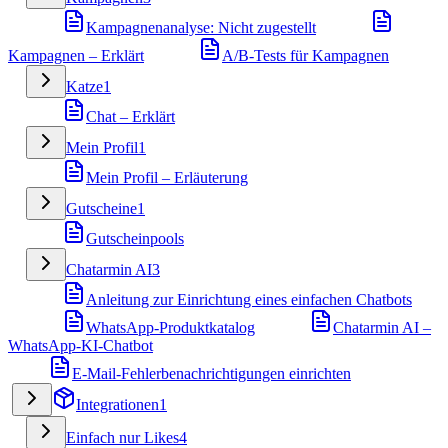
Kampagnenanalyse: Nicht zugestellt
Kampagnen – Erklärt
A/B-Tests für Kampagnen
Katze
1
Chat – Erklärt
Mein Profil
1
Mein Profil – Erläuterung
Gutscheine
1
Gutscheinpools
Chatarmin AI
3
Anleitung zur Einrichtung eines einfachen Chatbots
WhatsApp-Produktkatalog
Chatarmin AI –
WhatsApp-KI-Chatbot
E-Mail-Fehlerbenachrichtigungen einrichten
Integrationen
1
Einfach nur Likes
4