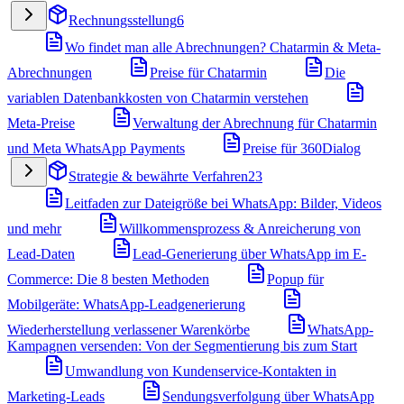
Rechnungsstellung
6
Wo findet man alle Abrechnungen? Chatarmin & Meta-
Abrechnungen
Preise für Chatarmin
Die
variablen Datenbankkosten von Chatarmin verstehen
Meta-Preise
Verwaltung der Abrechnung für Chatarmin
und Meta WhatsApp Payments
Preise für 360Dialog
Strategie & bewährte Verfahren
23
Leitfaden zur Dateigröße bei WhatsApp: Bilder, Videos
und mehr
Willkommensprozess & Anreicherung von
Lead-Daten
Lead-Generierung über WhatsApp im E-
Commerce: Die 8 besten Methoden
Popup für
Mobilgeräte: WhatsApp-Leadgenerierung
Wiederherstellung verlassener Warenkörbe
WhatsApp-
Kampagnen versenden: Von der Segmentierung bis zum Start
Umwandlung von Kundenservice-Kontakten in
Marketing-Leads
Sendungsverfolgung über WhatsApp