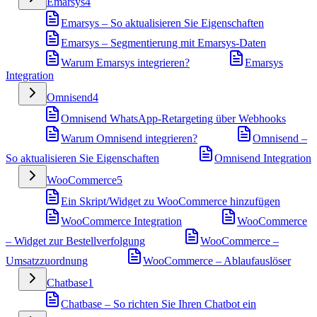
Emarsys
4
Emarsys – So aktualisieren Sie Eigenschaften
Emarsys – Segmentierung mit Emarsys-Daten
Warum Emarsys integrieren?
Emarsys
Integration
Omnisend
4
Omnisend WhatsApp-Retargeting über Webhooks
Warum Omnisend integrieren?
Omnisend –
So aktualisieren Sie Eigenschaften
Omnisend Integration
WooCommerce
5
Ein Skript/Widget zu WooCommerce hinzufügen
WooCommerce Integration
WooCommerce
– Widget zur Bestellverfolgung
WooCommerce –
Umsatzzuordnung
WooCommerce – Ablaufauslöser
Chatbase
1
Chatbase – So richten Sie Ihren Chatbot ein