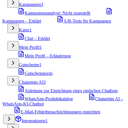
Kampagnen
3
Kampagnenanalyse: Nicht zugestellt
Kampagnen – Erklärt
A/B-Tests für Kampagnen
Katze
1
Chat – Erklärt
Mein Profil
1
Mein Profil – Erläuterung
Gutscheine
1
Gutscheinpools
Chatarmin AI
3
Anleitung zur Einrichtung eines einfachen Chatbots
WhatsApp-Produktkatalog
Chatarmin AI –
WhatsApp-KI-Chatbot
E-Mail-Fehlerbenachrichtigungen einrichten
Integrationen
1