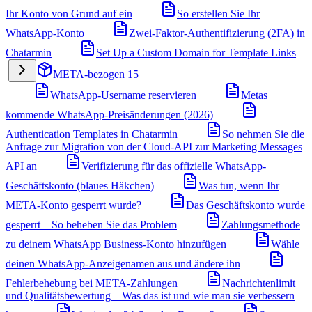
Ihr Konto von Grund auf ein
So erstellen Sie Ihr
WhatsApp-Konto
Zwei-Faktor-Authentifizierung (2FA) in
Chatarmin
Set Up a Custom Domain for Template Links
META-bezogen
15
WhatsApp-Username reservieren
Metas
kommende WhatsApp-Preisänderungen (2026)
Authentication Templates in Chatarmin
So nehmen Sie die
Anfrage zur Migration von der Cloud-API zur Marketing Messages
API an
Verifizierung für das offizielle WhatsApp-
Geschäftskonto (blaues Häkchen)
Was tun, wenn Ihr
META-Konto gesperrt wurde?
Das Geschäftskonto wurde
gesperrt – So beheben Sie das Problem
Zahlungsmethode
zu deinem WhatsApp Business-Konto hinzufügen
Wähle
deinen WhatsApp-Anzeigenamen aus und ändere ihn
Fehlerbehebung bei META-Zahlungen
Nachrichtenlimit
und Qualitätsbewertung – Was das ist und wie man sie verbessern