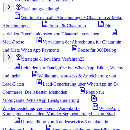
Rechnungsstellung
6
Wo findet man alle Abrechnungen? Chatarmin & Meta-
Abrechnungen
Preise für Chatarmin
Die
variablen Datenbankkosten von Chatarmin verstehen
Meta-Preise
Verwaltung der Abrechnung für Chatarmin
und Meta WhatsApp Payments
Preise für 360Dialog
Strategie & bewährte Verfahren
23
Leitfaden zur Dateigröße bei WhatsApp: Bilder, Videos
und mehr
Willkommensprozess & Anreicherung von
Lead-Daten
Lead-Generierung über WhatsApp im E-
Commerce: Die 8 besten Methoden
Popup für
Mobilgeräte: WhatsApp-Leadgenerierung
Wiederherstellung verlassener Warenkörbe
WhatsApp-
Kampagnen versenden: Von der Segmentierung bis zum Start
Umwandlung von Kundenservice-Kontakten in
Marketing-Leads
Sendungsverfolgung über WhatsApp