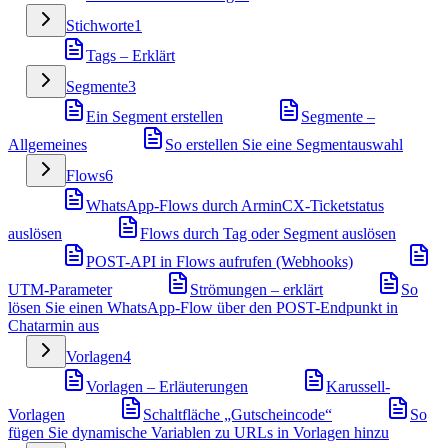
Stichworte
1
Tags – Erklärt
Segmente
3
Ein Segment erstellen
Segmente –
Allgemeines
So erstellen Sie eine Segmentauswahl
Flows
6
WhatsApp-Flows durch ArminCX-Ticketstatus
auslösen
Flows durch Tag oder Segment auslösen
POST-API in Flows aufrufen (Webhooks)
UTM-Parameter
Strömungen – erklärt
So
lösen Sie einen WhatsApp-Flow über den POST-Endpunkt in
Chatarmin aus
Vorlagen
4
Vorlagen – Erläuterungen
Karussell-
Vorlagen
Schaltfläche „Gutscheincode“
So
fügen Sie dynamische Variablen zu URLs in Vorlagen hinzu