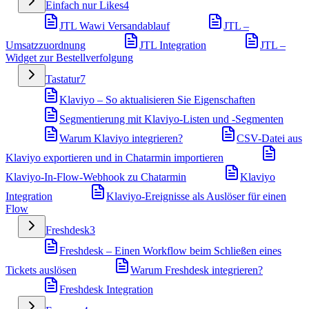
Einfach nur Likes
4
JTL Wawi Versandablauf
JTL –
Umsatzzuordnung
JTL Integration
JTL –
Widget zur Bestellverfolgung
Tastatur
7
Klaviyo – So aktualisieren Sie Eigenschaften
Segmentierung mit Klaviyo-Listen und -Segmenten
Warum Klaviyo integrieren?
CSV-Datei aus
Klaviyo exportieren und in Chatarmin importieren
Klaviyo-In-Flow-Webhook zu Chatarmin
Klaviyo
Integration
Klaviyo-Ereignisse als Auslöser für einen
Flow
Freshdesk
3
Freshdesk – Einen Workflow beim Schließen eines
Tickets auslösen
Warum Freshdesk integrieren?
Freshdesk Integration