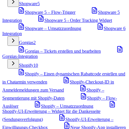
Shopware
5
Shopware 5 – Flow-Trigger
Shopware 5
Integration
Shopware 5 - Order Tracking Widget
Shopware – Umsatzzuordnung
Shopware 6
Integration
Gorgias
2
Gorgias – Tickets erstellen und bearbeiten
Gorgias-Integration
Shopify
10
Shopify – Einen dynamischen Rabattcode erstellen und
in Chatarmin verwenden
Shopify-Checkout-ID in
Anmeldemeldungen zum Versand
Shopify –
Segmentierung mit Shopify-Daten
Shopify – Flow-
Auslöser
Shopify – Umsatzzuordnung
Shopify-UI-Erweiterung – Widget für die Dankesseite
(Sendungsverfolgung)
Shopify-UI-Erweiterung –
Einwilligungs-Checkbox
Neue Shopify-App installieren