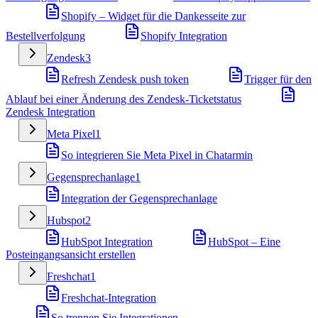
Shopify – Widget für die Dankesseite zur
Bestellverfolgung
Shopify Integration
Zendesk
3
Refresh Zendesk push token
Trigger für den
Ablauf bei einer Änderung des Zendesk-Ticketstatus
Zendesk Integration
Meta Pixel
1
So integrieren Sie Meta Pixel in Chatarmin
Gegensprechanlage
1
Integration der Gegensprechanlage
Hubspot
2
HubSpot Integration
HubSpot – Eine
Posteingangsansicht erstellen
Freshchat
1
Freshchat-Integration
So trennen Sie Integrationen