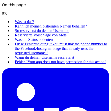
On this page
0
%
Was ist das?
Kann ich meinen bisherigen Namen behalten?
So reservierst du deinen Username
Reservierte Vorschläge von Meta
Was die Status bedeuten
Diese Fehlermeldung: "You must link the phone number to
the Facebook/Instagram Page that already uses the
requested username."
Wann du deinen Username reservierst
Fehler "Your app does not have permission for this action"