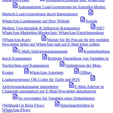
Automatisierte Lead-Generierung im Autopilot-Modus:
Martech-Lead-Generierung durch Integrationen
WhatsApp-Landingpage auf Ihrer Website
Soziale
Medien: Gewinnspiele & Influencer-Kampagnen
[DE]
WhatsApp-Marketing-Masterclass: WhatsApp-Einrichtungskurs
(WhatsApp-Kurs)
Warum Sie Ihr Pop-up für den mobilen
Newsletter lieber auf WhatsApp statt auf E-Mail leiten sollten
E-Mail-Aktivierungskampagne
Kundenbindung
durch Kampagnen
Bedingte Darstellung von Variablen in
Nachrichten und Kampagnen
Optimierung der Meta-
Kosten
WhatsApp-Anzeigen
Offline-
Leadgenerierung: QR-Codes für Tarife und POS
Aktivierungskampagne importieren
E-Mail-Adresse in
Chatarmin automatisch per E-Mail-Newsletter aktualisieren
So verwenden Sie Variablen eines Drittanbieters
(Webhook) in Ihren Flows
Sprachnachrichten in
WhatsApp-Flows