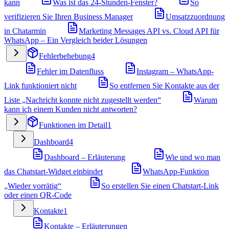
kann
Was ist das 24-Stunden-Fenster?
So
verifizieren Sie Ihren Business Manager
Umsatzzuordnung
in Chatarmin
Marketing Messages API vs. Cloud API für
WhatsApp – Ein Vergleich beider Lösungen
Fehlerbehebung
4
Fehler im Datenfluss
Instagram – WhatsApp-
Link funktioniert nicht
So entfernen Sie Kontakte aus der
Liste „Nachricht konnte nicht zugestellt werden“
Warum
kann ich einem Kunden nicht antworten?
Funktionen im Detail
1
Dashboard
4
Dashboard – Erläuterung
Wie und wo man
das Chatstart-Widget einbindet
WhatsApp-Funktion
„Wieder vorrätig“
So erstellen Sie einen Chatstart-Link
oder einen QR-Code
Kontakte
1
Kontakte – Erläuterungen