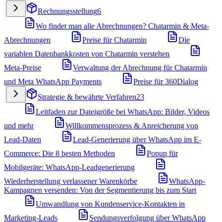
Rechnungsstellung
6
Wo findet man alle Abrechnungen? Chatarmin & Meta-
Abrechnungen
Preise für Chatarmin
Die
variablen Datenbankkosten von Chatarmin verstehen
Meta-Preise
Verwaltung der Abrechnung für Chatarmin
und Meta WhatsApp Payments
Preise für 360Dialog
Strategie & bewährte Verfahren
23
Leitfaden zur Dateigröße bei WhatsApp: Bilder, Videos
und mehr
Willkommensprozess & Anreicherung von
Lead-Daten
Lead-Generierung über WhatsApp im E-
Commerce: Die 8 besten Methoden
Popup für
Mobilgeräte: WhatsApp-Leadgenerierung
Wiederherstellung verlassener Warenkörbe
WhatsApp-
Kampagnen versenden: Von der Segmentierung bis zum Start
Umwandlung von Kundenservice-Kontakten in
Marketing-Leads
Sendungsverfolgung über WhatsApp