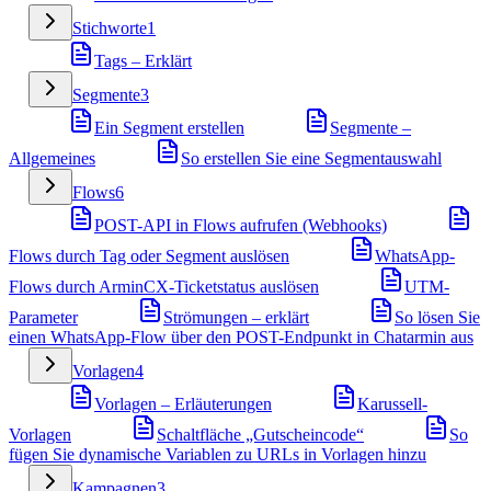
Stichworte
1
Tags – Erklärt
Segmente
3
Ein Segment erstellen
Segmente –
Allgemeines
So erstellen Sie eine Segmentauswahl
Flows
6
POST-API in Flows aufrufen (Webhooks)
Flows durch Tag oder Segment auslösen
WhatsApp-
Flows durch ArminCX-Ticketstatus auslösen
UTM-
Parameter
Strömungen – erklärt
So lösen Sie
einen WhatsApp-Flow über den POST-Endpunkt in Chatarmin aus
Vorlagen
4
Vorlagen – Erläuterungen
Karussell-
Vorlagen
Schaltfläche „Gutscheincode“
So
fügen Sie dynamische Variablen zu URLs in Vorlagen hinzu
Kampagnen
3