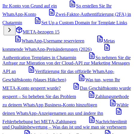
Ihr Konto von Grund auf ein
So erstellen Sie Ihr
WhatsApp-Konto
Zwei-Faktor-Authentifizierung (2FA) in
Chatarmin
Set Up a Custom Domain for Template Links
META-bezogen
15
WhatsApp-Username reservieren
Metas
kommende WhatsApp-Preisänderungen (2026)
Authentication Templates in Chatarmin
So nehmen Sie die
Anfrage zur Migration von der Cloud-API zur Marketing Messages
API an
Verifizierung für das offizielle WhatsApp-
Geschäftskonto (blaues Häkchen)
Was tun, wenn Ihr
META-Konto gesperrt wurde?
Das Geschäftskonto wurde
gesperrt – So beheben Sie das Problem
Zahlungsmethode
zu deinem WhatsApp Business-Konto hinzufügen
Wähle
deinen WhatsApp-Anzeigenamen aus und ändere ihn
Fehlerbehebung bei META-Zahlungen
Nachrichtenlimit
und Qualitätsbewertung – Was das ist und wie man sie verbessern