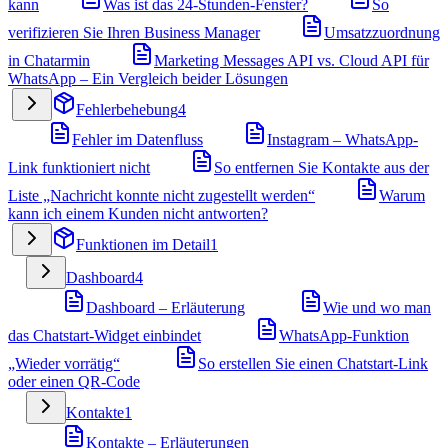
kann
Was ist das 24-Stunden-Fenster?
So
verifizieren Sie Ihren Business Manager
Umsatzzuordnung
in Chatarmin
Marketing Messages API vs. Cloud API für
WhatsApp – Ein Vergleich beider Lösungen
Fehlerbehebung
4
Fehler im Datenfluss
Instagram – WhatsApp-
Link funktioniert nicht
So entfernen Sie Kontakte aus der
Liste „Nachricht konnte nicht zugestellt werden“
Warum
kann ich einem Kunden nicht antworten?
Funktionen im Detail
1
Dashboard
4
Dashboard – Erläuterung
Wie und wo man
das Chatstart-Widget einbindet
WhatsApp-Funktion
„Wieder vorrätig“
So erstellen Sie einen Chatstart-Link
oder einen QR-Code
Kontakte
1
Kontakte – Erläuterungen