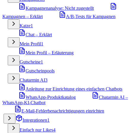
Kampagnenanalyse: Nicht zugestellt
Kampagnen – Erklärt
A/B-Tests für Kampagnen
Katze
1
Chat – Erklärt
Mein Profil
1
Mein Profil – Erläuterung
Gutscheine
1
Gutscheinpools
Chatarmin AI
3
Anleitung zur Einrichtung eines einfachen Chatbots
WhatsApp-Produktkatalog
Chatarmin AI –
WhatsApp-KI-Chatbot
E-Mail-Fehlerbenachrichtigungen einrichten
Integrationen
1
Einfach nur Likes
4