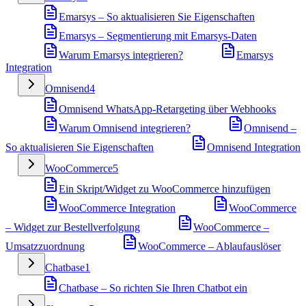
Emarsys – So aktualisieren Sie Eigenschaften
Emarsys – Segmentierung mit Emarsys-Daten
Warum Emarsys integrieren?
Emarsys
Integration
Omnisend
4
Omnisend WhatsApp-Retargeting über Webhooks
Warum Omnisend integrieren?
Omnisend –
So aktualisieren Sie Eigenschaften
Omnisend Integration
WooCommerce
5
Ein Skript/Widget zu WooCommerce hinzufügen
WooCommerce Integration
WooCommerce
– Widget zur Bestellverfolgung
WooCommerce –
Umsatzzuordnung
WooCommerce – Ablaufauslöser
Chatbase
1
Chatbase – So richten Sie Ihren Chatbot ein