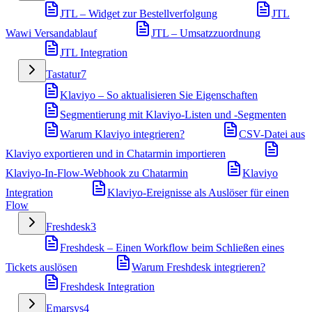
JTL – Widget zur Bestellverfolgung
JTL
Wawi Versandablauf
JTL – Umsatzzuordnung
JTL Integration
Tastatur
7
Klaviyo – So aktualisieren Sie Eigenschaften
Segmentierung mit Klaviyo-Listen und -Segmenten
Warum Klaviyo integrieren?
CSV-Datei aus
Klaviyo exportieren und in Chatarmin importieren
Klaviyo-In-Flow-Webhook zu Chatarmin
Klaviyo
Integration
Klaviyo-Ereignisse als Auslöser für einen
Flow
Freshdesk
3
Freshdesk – Einen Workflow beim Schließen eines
Tickets auslösen
Warum Freshdesk integrieren?
Freshdesk Integration
Emarsys
4