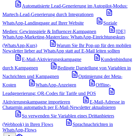
Automatisierte Lead-Generierung im Autopilot-Modus:
Martech-Lead-Generierung durch Integrationen
WhatsApp-Landingpage auf Ihrer Website
Soziale
Medien: Gewinnspiele & Influencer-Kampagnen
[DE]
WhatsApp-Marketing-Masterclass: WhatsApp-Einrichtungskurs
(WhatsApp-Kurs)
Warum Sie Ihr Pop-up für den mobilen
Newsletter lieber auf WhatsApp statt auf E-Mail leiten sollten
E-Mail-Aktivierungskampagne
Kundenbindung
durch Kampagnen
Bedingte Darstellung von Variablen in
Nachrichten und Kampagnen
Optimierung der Meta-
Kosten
WhatsApp-Anzeigen
Offline-
Leadgenerierung: QR-Codes für Tarife und POS
Aktivierungskampagne importieren
E-Mail-Adresse in
Chatarmin automatisch per E-Mail-Newsletter aktualisieren
So verwenden Sie Variablen eines Drittanbieters
(Webhook) in Ihren Flows
Sprachnachrichten in
WhatsApp-Flows