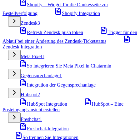
Shopify – Widget für die Dankesseite zur
Bestellverfolgung
Shopify Integration
Zendesk
3
Refresh Zendesk push token
Trigger für den
Ablauf bei einer Änderung des Zendesk-Ticketstatus
Zendesk Integration
Meta Pixel
1
So integrieren Sie Meta Pixel in Chatarmin
Gegensprechanlage
1
Integration der Gegensprechanlage
Hubspot
2
HubSpot Integration
HubSpot – Eine
Posteingangsansicht erstellen
Freshchat
1
Freshchat-Integration
So trennen Sie Integrationen