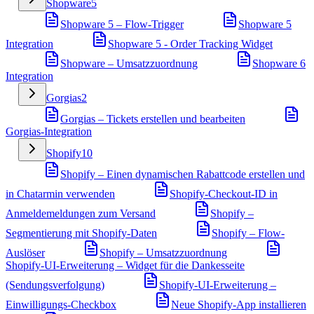
Shopware
5
Shopware 5 – Flow-Trigger
Shopware 5
Integration
Shopware 5 - Order Tracking Widget
Shopware – Umsatzzuordnung
Shopware 6
Integration
Gorgias
2
Gorgias – Tickets erstellen und bearbeiten
Gorgias-Integration
Shopify
10
Shopify – Einen dynamischen Rabattcode erstellen und
in Chatarmin verwenden
Shopify-Checkout-ID in
Anmeldemeldungen zum Versand
Shopify –
Segmentierung mit Shopify-Daten
Shopify – Flow-
Auslöser
Shopify – Umsatzzuordnung
Shopify-UI-Erweiterung – Widget für die Dankesseite
(Sendungsverfolgung)
Shopify-UI-Erweiterung –
Einwilligungs-Checkbox
Neue Shopify-App installieren