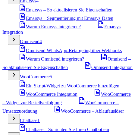
Emarsys
4
Emarsys – So aktualisieren Sie Eigenschaften
Emarsys – Segmentierung mit Emarsys-Daten
Warum Emarsys integrieren?
Emarsys
Integration
Omnisend
4
Omnisend WhatsApp-Retargeting über Webhooks
Warum Omnisend integrieren?
Omnisend –
So aktualisieren Sie Eigenschaften
Omnisend Integration
WooCommerce
5
Ein Skript/Widget zu WooCommerce hinzufügen
WooCommerce Integration
WooCommerce
– Widget zur Bestellverfolgung
WooCommerce –
Umsatzzuordnung
WooCommerce – Ablaufauslöser
Chatbase
1
Chatbase – So richten Sie Ihren Chatbot ein