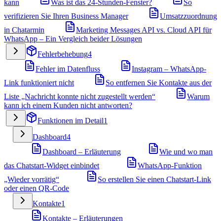
kann
Was ist das 24-Stunden-Fenster?
So
verifizieren Sie Ihren Business Manager
Umsatzzuordnung
in Chatarmin
Marketing Messages API vs. Cloud API für
WhatsApp – Ein Vergleich beider Lösungen
Fehlerbehebung
4
Fehler im Datenfluss
Instagram – WhatsApp-
Link funktioniert nicht
So entfernen Sie Kontakte aus der
Liste „Nachricht konnte nicht zugestellt werden“
Warum
kann ich einem Kunden nicht antworten?
Funktionen im Detail
1
Dashboard
4
Dashboard – Erläuterung
Wie und wo man
das Chatstart-Widget einbindet
WhatsApp-Funktion
„Wieder vorrätig“
So erstellen Sie einen Chatstart-Link
oder einen QR-Code
Kontakte
1
Kontakte – Erläuterungen