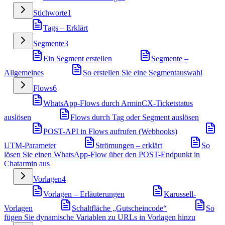
Stichworte
1
Tags – Erklärt
Segmente
3
Ein Segment erstellen
Segmente –
Allgemeines
So erstellen Sie eine Segmentauswahl
Flows
6
WhatsApp-Flows durch ArminCX-Ticketstatus
auslösen
Flows durch Tag oder Segment auslösen
POST-API in Flows aufrufen (Webhooks)
UTM-Parameter
Strömungen – erklärt
So
lösen Sie einen WhatsApp-Flow über den POST-Endpunkt in
Chatarmin aus
Vorlagen
4
Vorlagen – Erläuterungen
Karussell-
Vorlagen
Schaltfläche „Gutscheincode“
So
fügen Sie dynamische Variablen zu URLs in Vorlagen hinzu