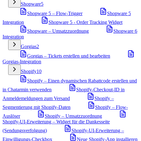
Shopware
5
Shopware 5 – Flow-Trigger
Shopware 5
Integration
Shopware 5 - Order Tracking Widget
Shopware – Umsatzzuordnung
Shopware 6
Integration
Gorgias
2
Gorgias – Tickets erstellen und bearbeiten
Gorgias-Integration
Shopify
10
Shopify – Einen dynamischen Rabattcode erstellen und
in Chatarmin verwenden
Shopify-Checkout-ID in
Anmeldemeldungen zum Versand
Shopify –
Segmentierung mit Shopify-Daten
Shopify – Flow-
Auslöser
Shopify – Umsatzzuordnung
Shopify-UI-Erweiterung – Widget für die Dankesseite
(Sendungsverfolgung)
Shopify-UI-Erweiterung –
Einwilligungs-Checkbox
Neue Shopify-App installieren