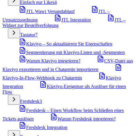
Einfach nur Likes
4
JTL Wawi Versandablauf
JTL –
Umsatzzuordnung
JTL Integration
JTL –
Widget zur Bestellverfolgung
Tastatur
7
Klaviyo – So aktualisieren Sie Eigenschaften
Segmentierung mit Klaviyo-Listen und -Segmenten
Warum Klaviyo integrieren?
CSV-Datei aus
Klaviyo exportieren und in Chatarmin importieren
Klaviyo-In-Flow-Webhook zu Chatarmin
Klaviyo
Integration
Klaviyo-Ereignisse als Auslöser für einen
Flow
Freshdesk
3
Freshdesk – Einen Workflow beim Schließen eines
Tickets auslösen
Warum Freshdesk integrieren?
Freshdesk Integration