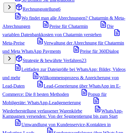
Rechnungsstellung
6
Wo findet man alle Abrechnungen? Chatarmin & Meta-
Abrechnungen
Preise für Chatarmin
Die
variablen Datenbankkosten von Chatarmin verstehen
Meta-Preise
Verwaltung der Abrechnung für Chatarmin
und Meta WhatsApp Payments
Preise für 360Dialog
Strategie & bewährte Verfahren
23
Leitfaden zur Dateigröße bei WhatsApp: Bilder, Videos
und mehr
Willkommensprozess & Anreicherung von
Lead-Daten
Lead-Generierung über WhatsApp im E-
Commerce: Die 8 besten Methoden
Popup für
Mobilgeräte: WhatsApp-Leadgenerierung
Wiederherstellung verlassener Warenkörbe
WhatsApp-
Kampagnen versenden: Von der Segmentierung bis zum Start
Umwandlung von Kundenservice-Kontakten in
Marketing-Leads
Sendungsverfolgung über WhatsApp