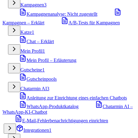
Kampagnen
3
Kampagnenanalyse: Nicht zugestellt
Kampagnen – Erklärt
A/B-Tests für Kampagnen
Katze
1
Chat – Erklärt
Mein Profil
1
Mein Profil – Erläuterung
Gutscheine
1
Gutscheinpools
Chatarmin AI
3
Anleitung zur Einrichtung eines einfachen Chatbots
WhatsApp-Produktkatalog
Chatarmin AI –
WhatsApp-KI-Chatbot
E-Mail-Fehlerbenachrichtigungen einrichten
Integrationen
1