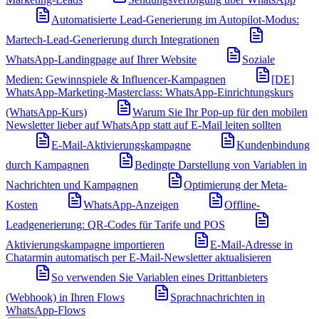
Automatisierte Lead-Generierung im Autopilot-Modus:
Martech-Lead-Generierung durch Integrationen
WhatsApp-Landingpage auf Ihrer Website
Soziale
Medien: Gewinnspiele & Influencer-Kampagnen
[DE]
WhatsApp-Marketing-Masterclass: WhatsApp-Einrichtungskurs
(WhatsApp-Kurs)
Warum Sie Ihr Pop-up für den mobilen
Newsletter lieber auf WhatsApp statt auf E-Mail leiten sollten
E-Mail-Aktivierungskampagne
Kundenbindung
durch Kampagnen
Bedingte Darstellung von Variablen in
Nachrichten und Kampagnen
Optimierung der Meta-
Kosten
WhatsApp-Anzeigen
Offline-
Leadgenerierung: QR-Codes für Tarife und POS
Aktivierungskampagne importieren
E-Mail-Adresse in
Chatarmin automatisch per E-Mail-Newsletter aktualisieren
So verwenden Sie Variablen eines Drittanbieters
(Webhook) in Ihren Flows
Sprachnachrichten in
WhatsApp-Flows