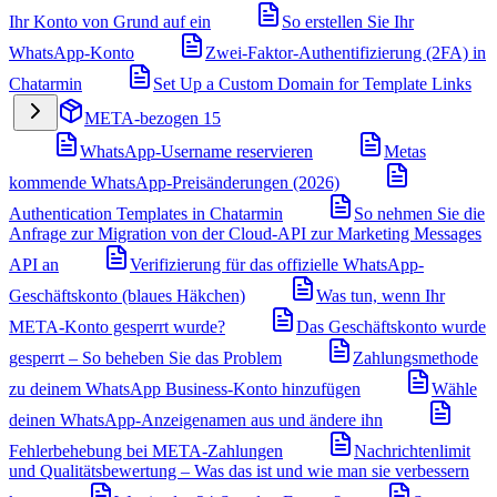
Ihr Konto von Grund auf ein
So erstellen Sie Ihr
WhatsApp-Konto
Zwei-Faktor-Authentifizierung (2FA) in
Chatarmin
Set Up a Custom Domain for Template Links
META-bezogen
15
WhatsApp-Username reservieren
Metas
kommende WhatsApp-Preisänderungen (2026)
Authentication Templates in Chatarmin
So nehmen Sie die
Anfrage zur Migration von der Cloud-API zur Marketing Messages
API an
Verifizierung für das offizielle WhatsApp-
Geschäftskonto (blaues Häkchen)
Was tun, wenn Ihr
META-Konto gesperrt wurde?
Das Geschäftskonto wurde
gesperrt – So beheben Sie das Problem
Zahlungsmethode
zu deinem WhatsApp Business-Konto hinzufügen
Wähle
deinen WhatsApp-Anzeigenamen aus und ändere ihn
Fehlerbehebung bei META-Zahlungen
Nachrichtenlimit
und Qualitätsbewertung – Was das ist und wie man sie verbessern