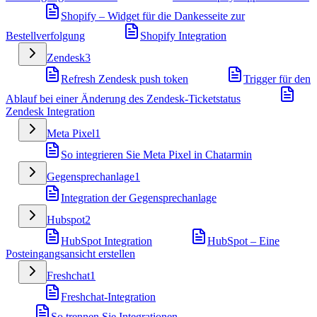
Shopify – Widget für die Dankesseite zur
Bestellverfolgung
Shopify Integration
Zendesk
3
Refresh Zendesk push token
Trigger für den
Ablauf bei einer Änderung des Zendesk-Ticketstatus
Zendesk Integration
Meta Pixel
1
So integrieren Sie Meta Pixel in Chatarmin
Gegensprechanlage
1
Integration der Gegensprechanlage
Hubspot
2
HubSpot Integration
HubSpot – Eine
Posteingangsansicht erstellen
Freshchat
1
Freshchat-Integration
So trennen Sie Integrationen