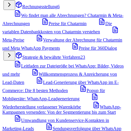
Rechnungsstellung
6
Wo findet man alle Abrechnungen? Chatarmin & Meta-
Abrechnungen
Preise für Chatarmin
Die
variablen Datenbankkosten von Chatarmin verstehen
Meta-Preise
Verwaltung der Abrechnung für Chatarmin
und Meta WhatsApp Payments
Preise für 360Dialog
Strategie & bewährte Verfahren
23
Leitfaden zur Dateigröße bei WhatsApp: Bilder, Videos
und mehr
Willkommensprozess & Anreicherung von
Lead-Daten
Lead-Generierung über WhatsApp im E-
Commerce: Die 8 besten Methoden
Popup für
Mobilgeräte: WhatsApp-Leadgenerierung
Wiederherstellung verlassener Warenkörbe
WhatsApp-
Kampagnen versenden: Von der Segmentierung bis zum Start
Umwandlung von Kundenservice-Kontakten in
Marketing-Leads
Sendungsverfolgung über WhatsApp