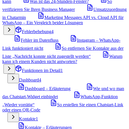
kann
Was ist das 24-Stunden-Fenster?
So
verifizieren Sie Ihren Business Manager
Umsatzzuordnung
in Chatarmin
Marketing Messages API vs. Cloud API für
WhatsApp – Ein Vergleich beider Lösungen
Fehlerbehebung
4
Fehler im Datenfluss
Instagram – WhatsApp-
Link funktioniert nicht
So entfernen Sie Kontakte aus der
Liste „Nachricht konnte nicht zugestellt werden“
Warum
kann ich einem Kunden nicht antworten?
Funktionen im Detail
1
Dashboard
4
Dashboard – Erläuterung
Wie und wo man
das Chatstart-Widget einbindet
WhatsApp-Funktion
„Wieder vorrätig“
So erstellen Sie einen Chatstart-Link
oder einen QR-Code
Kontakte
1
Kontakte – Erläuterungen