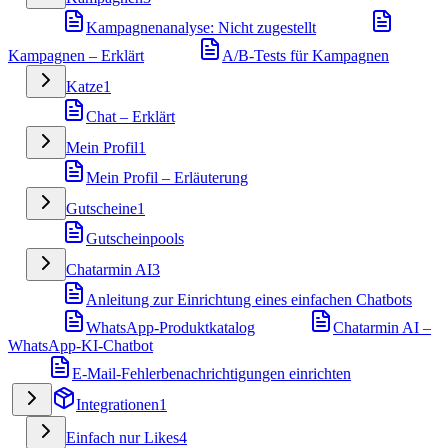
Kampagnenanalyse: Nicht zugestellt
Kampagnen – Erklärt
A/B-Tests für Kampagnen
Katze
1
Chat – Erklärt
Mein Profil
1
Mein Profil – Erläuterung
Gutscheine
1
Gutscheinpools
Chatarmin AI
3
Anleitung zur Einrichtung eines einfachen Chatbots
WhatsApp-Produktkatalog
Chatarmin AI –
WhatsApp-KI-Chatbot
E-Mail-Fehlerbenachrichtigungen einrichten
Integrationen
1
Einfach nur Likes
4