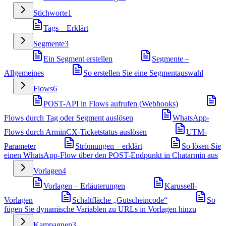
Stichworte
1
Tags – Erklärt
Segmente
3
Ein Segment erstellen
Segmente –
Allgemeines
So erstellen Sie eine Segmentauswahl
Flows
6
POST-API in Flows aufrufen (Webhooks)
Flows durch Tag oder Segment auslösen
WhatsApp-
Flows durch ArminCX-Ticketstatus auslösen
UTM-
Parameter
Strömungen – erklärt
So lösen Sie
einen WhatsApp-Flow über den POST-Endpunkt in Chatarmin aus
Vorlagen
4
Vorlagen – Erläuterungen
Karussell-
Vorlagen
Schaltfläche „Gutscheincode“
So
fügen Sie dynamische Variablen zu URLs in Vorlagen hinzu
Kampagnen
3