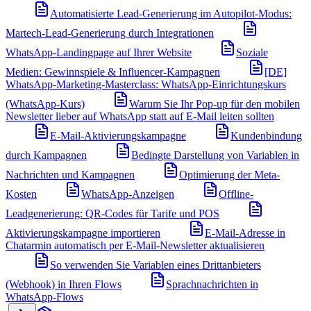
Automatisierte Lead-Generierung im Autopilot-Modus:
Martech-Lead-Generierung durch Integrationen
WhatsApp-Landingpage auf Ihrer Website
Soziale
Medien: Gewinnspiele & Influencer-Kampagnen
[DE]
WhatsApp-Marketing-Masterclass: WhatsApp-Einrichtungskurs
(WhatsApp-Kurs)
Warum Sie Ihr Pop-up für den mobilen
Newsletter lieber auf WhatsApp statt auf E-Mail leiten sollten
E-Mail-Aktivierungskampagne
Kundenbindung
durch Kampagnen
Bedingte Darstellung von Variablen in
Nachrichten und Kampagnen
Optimierung der Meta-
Kosten
WhatsApp-Anzeigen
Offline-
Leadgenerierung: QR-Codes für Tarife und POS
Aktivierungskampagne importieren
E-Mail-Adresse in
Chatarmin automatisch per E-Mail-Newsletter aktualisieren
So verwenden Sie Variablen eines Drittanbieters
(Webhook) in Ihren Flows
Sprachnachrichten in
WhatsApp-Flows