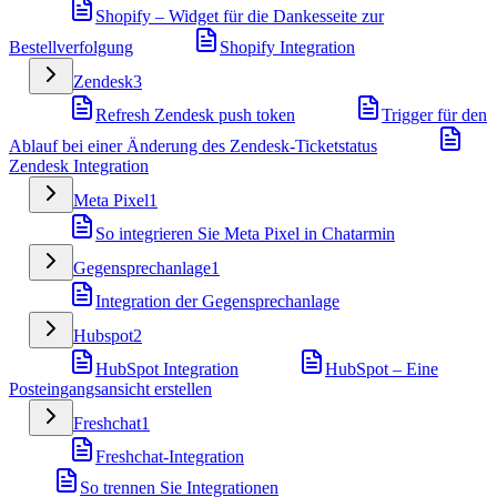
Shopify – Widget für die Dankesseite zur
Bestellverfolgung
Shopify Integration
Zendesk
3
Refresh Zendesk push token
Trigger für den
Ablauf bei einer Änderung des Zendesk-Ticketstatus
Zendesk Integration
Meta Pixel
1
So integrieren Sie Meta Pixel in Chatarmin
Gegensprechanlage
1
Integration der Gegensprechanlage
Hubspot
2
HubSpot Integration
HubSpot – Eine
Posteingangsansicht erstellen
Freshchat
1
Freshchat-Integration
So trennen Sie Integrationen