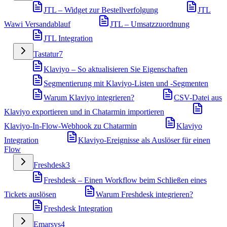
JTL – Widget zur Bestellverfolgung
JTL
Wawi Versandablauf
JTL – Umsatzzuordnung
JTL Integration
Tastatur
7
Klaviyo – So aktualisieren Sie Eigenschaften
Segmentierung mit Klaviyo-Listen und -Segmenten
Warum Klaviyo integrieren?
CSV-Datei aus
Klaviyo exportieren und in Chatarmin importieren
Klaviyo-In-Flow-Webhook zu Chatarmin
Klaviyo
Integration
Klaviyo-Ereignisse als Auslöser für einen
Flow
Freshdesk
3
Freshdesk – Einen Workflow beim Schließen eines
Tickets auslösen
Warum Freshdesk integrieren?
Freshdesk Integration
Emarsys
4