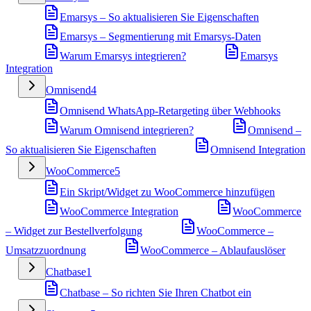
Emarsys – So aktualisieren Sie Eigenschaften
Emarsys – Segmentierung mit Emarsys-Daten
Warum Emarsys integrieren?
Emarsys
Integration
Omnisend
4
Omnisend WhatsApp-Retargeting über Webhooks
Warum Omnisend integrieren?
Omnisend –
So aktualisieren Sie Eigenschaften
Omnisend Integration
WooCommerce
5
Ein Skript/Widget zu WooCommerce hinzufügen
WooCommerce Integration
WooCommerce
– Widget zur Bestellverfolgung
WooCommerce –
Umsatzzuordnung
WooCommerce – Ablaufauslöser
Chatbase
1
Chatbase – So richten Sie Ihren Chatbot ein