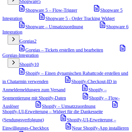
Shopware
5
Shopware 5 – Flow-Trigger
Shopware 5
Integration
Shopware 5 - Order Tracking Widget
Shopware – Umsatzzuordnung
Shopware 6
Integration
Gorgias
2
Gorgias – Tickets erstellen und bearbeiten
Gorgias-Integration
Shopify
10
Shopify – Einen dynamischen Rabattcode erstellen und
in Chatarmin verwenden
Shopify-Checkout-ID in
Anmeldemeldungen zum Versand
Shopify –
Segmentierung mit Shopify-Daten
Shopify – Flow-
Auslöser
Shopify – Umsatzzuordnung
Shopify-UI-Erweiterung – Widget für die Dankesseite
(Sendungsverfolgung)
Shopify-UI-Erweiterung –
Einwilligungs-Checkbox
Neue Shopify-App installieren