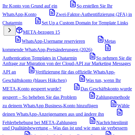
Ihr Konto von Grund auf ein
So erstellen Sie Ihr
WhatsApp-Konto
Zwei-Faktor-Authentifizierung (2FA) in
Chatarmin
Set Up a Custom Domain for Template Links
META-bezogen
15
WhatsApp-Username reservieren
Metas
kommende WhatsApp-Preisänderungen (2026)
Authentication Templates in Chatarmin
So nehmen Sie die
Anfrage zur Migration von der Cloud-API zur Marketing Messages
API an
Verifizierung für das offizielle WhatsApp-
Geschäftskonto (blaues Häkchen)
Was tun, wenn Ihr
META-Konto gesperrt wurde?
Das Geschäftskonto wurde
gesperrt – So beheben Sie das Problem
Zahlungsmethode
zu deinem WhatsApp Business-Konto hinzufügen
Wähle
deinen WhatsApp-Anzeigenamen aus und ändere ihn
Fehlerbehebung bei META-Zahlungen
Nachrichtenlimit
und Qualitätsbewertung – Was das ist und wie man sie verbessern