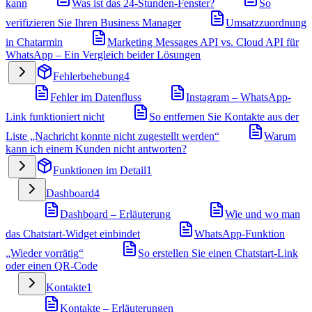
kann
Was ist das 24-Stunden-Fenster?
So
verifizieren Sie Ihren Business Manager
Umsatzzuordnung
in Chatarmin
Marketing Messages API vs. Cloud API für
WhatsApp – Ein Vergleich beider Lösungen
Fehlerbehebung
4
Fehler im Datenfluss
Instagram – WhatsApp-
Link funktioniert nicht
So entfernen Sie Kontakte aus der
Liste „Nachricht konnte nicht zugestellt werden“
Warum
kann ich einem Kunden nicht antworten?
Funktionen im Detail
1
Dashboard
4
Dashboard – Erläuterung
Wie und wo man
das Chatstart-Widget einbindet
WhatsApp-Funktion
„Wieder vorrätig“
So erstellen Sie einen Chatstart-Link
oder einen QR-Code
Kontakte
1
Kontakte – Erläuterungen