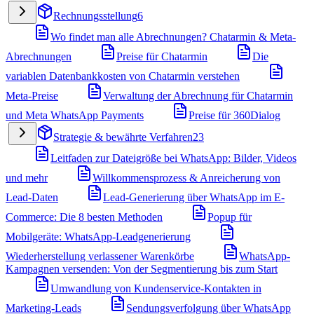
Rechnungsstellung
6
Wo findet man alle Abrechnungen? Chatarmin & Meta-
Abrechnungen
Preise für Chatarmin
Die
variablen Datenbankkosten von Chatarmin verstehen
Meta-Preise
Verwaltung der Abrechnung für Chatarmin
und Meta WhatsApp Payments
Preise für 360Dialog
Strategie & bewährte Verfahren
23
Leitfaden zur Dateigröße bei WhatsApp: Bilder, Videos
und mehr
Willkommensprozess & Anreicherung von
Lead-Daten
Lead-Generierung über WhatsApp im E-
Commerce: Die 8 besten Methoden
Popup für
Mobilgeräte: WhatsApp-Leadgenerierung
Wiederherstellung verlassener Warenkörbe
WhatsApp-
Kampagnen versenden: Von der Segmentierung bis zum Start
Umwandlung von Kundenservice-Kontakten in
Marketing-Leads
Sendungsverfolgung über WhatsApp