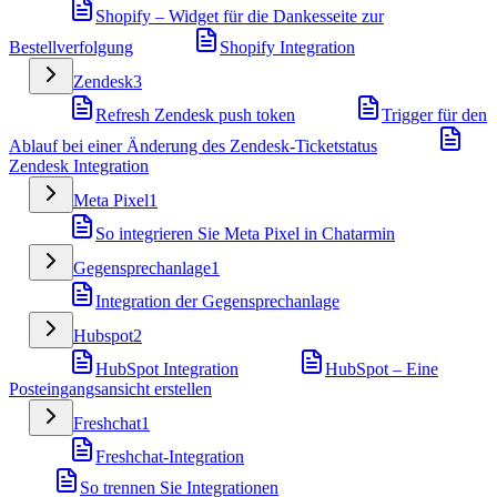
Shopify – Widget für die Dankesseite zur
Bestellverfolgung
Shopify Integration
Zendesk
3
Refresh Zendesk push token
Trigger für den
Ablauf bei einer Änderung des Zendesk-Ticketstatus
Zendesk Integration
Meta Pixel
1
So integrieren Sie Meta Pixel in Chatarmin
Gegensprechanlage
1
Integration der Gegensprechanlage
Hubspot
2
HubSpot Integration
HubSpot – Eine
Posteingangsansicht erstellen
Freshchat
1
Freshchat-Integration
So trennen Sie Integrationen