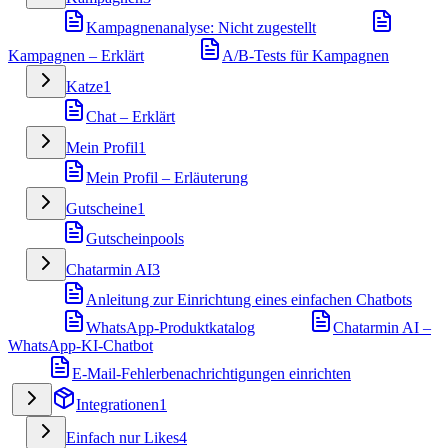
Kampagnenanalyse: Nicht zugestellt
Kampagnen – Erklärt
A/B-Tests für Kampagnen
Katze
1
Chat – Erklärt
Mein Profil
1
Mein Profil – Erläuterung
Gutscheine
1
Gutscheinpools
Chatarmin AI
3
Anleitung zur Einrichtung eines einfachen Chatbots
WhatsApp-Produktkatalog
Chatarmin AI –
WhatsApp-KI-Chatbot
E-Mail-Fehlerbenachrichtigungen einrichten
Integrationen
1
Einfach nur Likes
4