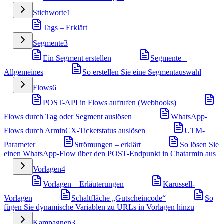
Stichworte
1
Tags – Erklärt
Segmente
3
Ein Segment erstellen
Segmente –
Allgemeines
So erstellen Sie eine Segmentauswahl
Flows
6
POST-API in Flows aufrufen (Webhooks)
Flows durch Tag oder Segment auslösen
WhatsApp-
Flows durch ArminCX-Ticketstatus auslösen
UTM-
Parameter
Strömungen – erklärt
So lösen Sie
einen WhatsApp-Flow über den POST-Endpunkt in Chatarmin aus
Vorlagen
4
Vorlagen – Erläuterungen
Karussell-
Vorlagen
Schaltfläche „Gutscheincode“
So
fügen Sie dynamische Variablen zu URLs in Vorlagen hinzu
Kampagnen
3