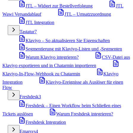
JTL – Widget zur Bestellverfolgung
JTL
Wawi Versandablauf
JTL – Umsatzzuordnung
JTL Integration
Tastatur
7
Klaviyo – So aktualisieren Sie Eigenschaften
Segmentierung mit Klaviyo-Listen und -Segmenten
Warum Klaviyo integrieren?
CSV-Datei aus
Klaviyo exportieren und in Chatarmin importieren
Klaviyo-In-Flow-Webhook zu Chatarmin
Klaviyo
Integration
Klaviyo-Ereignisse als Auslöser für einen
Flow
Freshdesk
3
Freshdesk – Einen Workflow beim Schließen eines
Tickets auslösen
Warum Freshdesk integrieren?
Freshdesk Integration
Emarsys
4