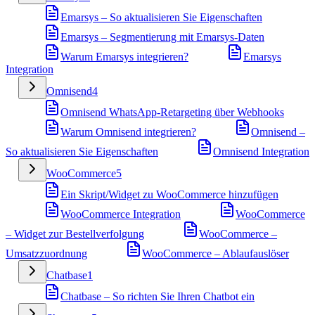
Emarsys – So aktualisieren Sie Eigenschaften
Emarsys – Segmentierung mit Emarsys-Daten
Warum Emarsys integrieren?
Emarsys
Integration
Omnisend
4
Omnisend WhatsApp-Retargeting über Webhooks
Warum Omnisend integrieren?
Omnisend –
So aktualisieren Sie Eigenschaften
Omnisend Integration
WooCommerce
5
Ein Skript/Widget zu WooCommerce hinzufügen
WooCommerce Integration
WooCommerce
– Widget zur Bestellverfolgung
WooCommerce –
Umsatzzuordnung
WooCommerce – Ablaufauslöser
Chatbase
1
Chatbase – So richten Sie Ihren Chatbot ein