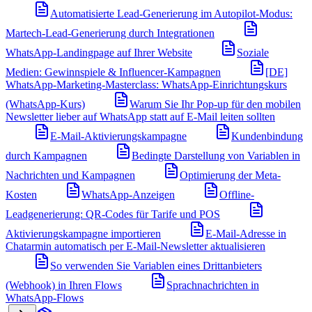
Automatisierte Lead-Generierung im Autopilot-Modus:
Martech-Lead-Generierung durch Integrationen
WhatsApp-Landingpage auf Ihrer Website
Soziale
Medien: Gewinnspiele & Influencer-Kampagnen
[DE]
WhatsApp-Marketing-Masterclass: WhatsApp-Einrichtungskurs
(WhatsApp-Kurs)
Warum Sie Ihr Pop-up für den mobilen
Newsletter lieber auf WhatsApp statt auf E-Mail leiten sollten
E-Mail-Aktivierungskampagne
Kundenbindung
durch Kampagnen
Bedingte Darstellung von Variablen in
Nachrichten und Kampagnen
Optimierung der Meta-
Kosten
WhatsApp-Anzeigen
Offline-
Leadgenerierung: QR-Codes für Tarife und POS
Aktivierungskampagne importieren
E-Mail-Adresse in
Chatarmin automatisch per E-Mail-Newsletter aktualisieren
So verwenden Sie Variablen eines Drittanbieters
(Webhook) in Ihren Flows
Sprachnachrichten in
WhatsApp-Flows