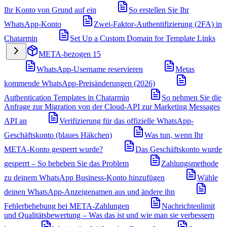
Ihr Konto von Grund auf ein
So erstellen Sie Ihr
WhatsApp-Konto
Zwei-Faktor-Authentifizierung (2FA) in
Chatarmin
Set Up a Custom Domain for Template Links
META-bezogen
15
WhatsApp-Username reservieren
Metas
kommende WhatsApp-Preisänderungen (2026)
Authentication Templates in Chatarmin
So nehmen Sie die
Anfrage zur Migration von der Cloud-API zur Marketing Messages
API an
Verifizierung für das offizielle WhatsApp-
Geschäftskonto (blaues Häkchen)
Was tun, wenn Ihr
META-Konto gesperrt wurde?
Das Geschäftskonto wurde
gesperrt – So beheben Sie das Problem
Zahlungsmethode
zu deinem WhatsApp Business-Konto hinzufügen
Wähle
deinen WhatsApp-Anzeigenamen aus und ändere ihn
Fehlerbehebung bei META-Zahlungen
Nachrichtenlimit
und Qualitätsbewertung – Was das ist und wie man sie verbessern