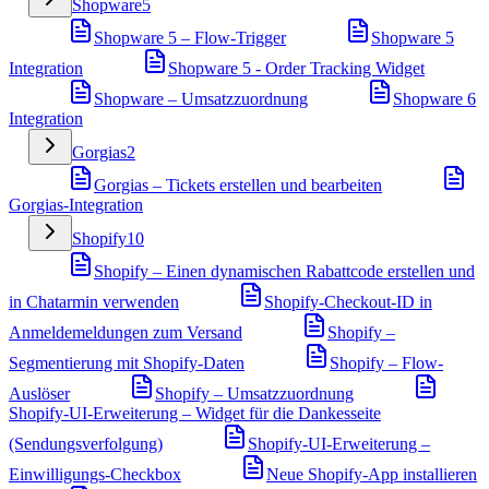
Shopware
5
Shopware 5 – Flow-Trigger
Shopware 5
Integration
Shopware 5 - Order Tracking Widget
Shopware – Umsatzzuordnung
Shopware 6
Integration
Gorgias
2
Gorgias – Tickets erstellen und bearbeiten
Gorgias-Integration
Shopify
10
Shopify – Einen dynamischen Rabattcode erstellen und
in Chatarmin verwenden
Shopify-Checkout-ID in
Anmeldemeldungen zum Versand
Shopify –
Segmentierung mit Shopify-Daten
Shopify – Flow-
Auslöser
Shopify – Umsatzzuordnung
Shopify-UI-Erweiterung – Widget für die Dankesseite
(Sendungsverfolgung)
Shopify-UI-Erweiterung –
Einwilligungs-Checkbox
Neue Shopify-App installieren