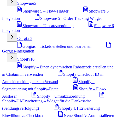
Shopware
5
Shopware 5 – Flow-Trigger
Shopware 5
Integration
Shopware 5 - Order Tracking Widget
Shopware – Umsatzzuordnung
Shopware 6
Integration
Gorgias
2
Gorgias – Tickets erstellen und bearbeiten
Gorgias-Integration
Shopify
10
Shopify – Einen dynamischen Rabattcode erstellen und
in Chatarmin verwenden
Shopify-Checkout-ID in
Anmeldemeldungen zum Versand
Shopify –
Segmentierung mit Shopify-Daten
Shopify – Flow-
Auslöser
Shopify – Umsatzzuordnung
Shopify-UI-Erweiterung – Widget für die Dankesseite
(Sendungsverfolgung)
Shopify-UI-Erweiterung –
Einwilligungs-Checkbox
Neue Shopify-App installieren