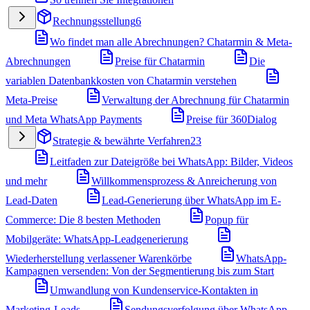
Rechnungsstellung
6
Wo findet man alle Abrechnungen? Chatarmin & Meta-
Abrechnungen
Preise für Chatarmin
Die
variablen Datenbankkosten von Chatarmin verstehen
Meta-Preise
Verwaltung der Abrechnung für Chatarmin
und Meta WhatsApp Payments
Preise für 360Dialog
Strategie & bewährte Verfahren
23
Leitfaden zur Dateigröße bei WhatsApp: Bilder, Videos
und mehr
Willkommensprozess & Anreicherung von
Lead-Daten
Lead-Generierung über WhatsApp im E-
Commerce: Die 8 besten Methoden
Popup für
Mobilgeräte: WhatsApp-Leadgenerierung
Wiederherstellung verlassener Warenkörbe
WhatsApp-
Kampagnen versenden: Von der Segmentierung bis zum Start
Umwandlung von Kundenservice-Kontakten in
Marketing-Leads
Sendungsverfolgung über WhatsApp