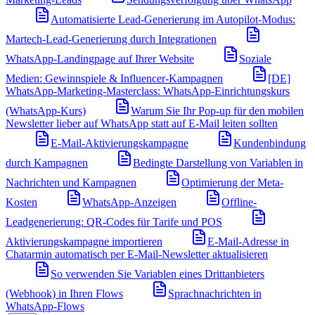
Automatisierte Lead-Generierung im Autopilot-Modus:
Martech-Lead-Generierung durch Integrationen
WhatsApp-Landingpage auf Ihrer Website
Soziale
Medien: Gewinnspiele & Influencer-Kampagnen
[DE]
WhatsApp-Marketing-Masterclass: WhatsApp-Einrichtungskurs
(WhatsApp-Kurs)
Warum Sie Ihr Pop-up für den mobilen
Newsletter lieber auf WhatsApp statt auf E-Mail leiten sollten
E-Mail-Aktivierungskampagne
Kundenbindung
durch Kampagnen
Bedingte Darstellung von Variablen in
Nachrichten und Kampagnen
Optimierung der Meta-
Kosten
WhatsApp-Anzeigen
Offline-
Leadgenerierung: QR-Codes für Tarife und POS
Aktivierungskampagne importieren
E-Mail-Adresse in
Chatarmin automatisch per E-Mail-Newsletter aktualisieren
So verwenden Sie Variablen eines Drittanbieters
(Webhook) in Ihren Flows
Sprachnachrichten in
WhatsApp-Flows