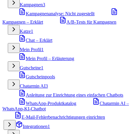
Kampagnen
3
Kampagnenanalyse: Nicht zugestellt
Kampagnen – Erklärt
A/B-Tests für Kampagnen
Katze
1
Chat – Erklärt
Mein Profil
1
Mein Profil – Erläuterung
Gutscheine
1
Gutscheinpools
Chatarmin AI
3
Anleitung zur Einrichtung eines einfachen Chatbots
WhatsApp-Produktkatalog
Chatarmin AI –
WhatsApp-KI-Chatbot
E-Mail-Fehlerbenachrichtigungen einrichten
Integrationen
1