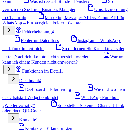
kann
Was ist das 24-Stunden-Fenster?
So
verifizieren Sie Ihren Business Manager
Umsatzzuordnung
in Chatarmin
Marketing Messages API vs. Cloud API für
WhatsApp – Ein Vergleich beider Lösungen
Fehlerbehebung
4
Fehler im Datenfluss
Instagram – WhatsApp-
Link funktioniert nicht
So entfernen Sie Kontakte aus der
Liste „Nachricht konnte nicht zugestellt werden“
Warum
kann ich einem Kunden nicht antworten?
Funktionen im Detail
1
Dashboard
4
Dashboard – Erläuterung
Wie und wo man
das Chatstart-Widget einbindet
WhatsApp-Funktion
„Wieder vorrätig“
So erstellen Sie einen Chatstart-Link
oder einen QR-Code
Kontakte
1
Kontakte – Erläuterungen