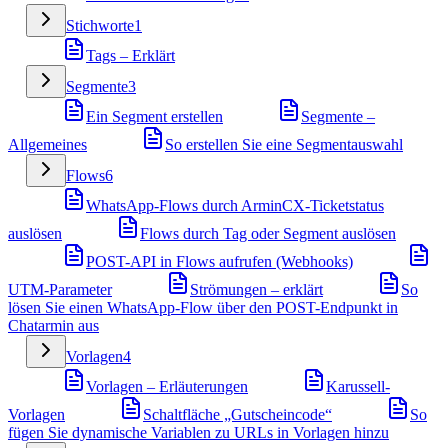
Stichworte
1
Tags – Erklärt
Segmente
3
Ein Segment erstellen
Segmente –
Allgemeines
So erstellen Sie eine Segmentauswahl
Flows
6
WhatsApp-Flows durch ArminCX-Ticketstatus
auslösen
Flows durch Tag oder Segment auslösen
POST-API in Flows aufrufen (Webhooks)
UTM-Parameter
Strömungen – erklärt
So
lösen Sie einen WhatsApp-Flow über den POST-Endpunkt in
Chatarmin aus
Vorlagen
4
Vorlagen – Erläuterungen
Karussell-
Vorlagen
Schaltfläche „Gutscheincode“
So
fügen Sie dynamische Variablen zu URLs in Vorlagen hinzu