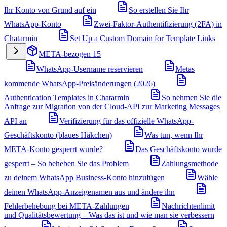
Ihr Konto von Grund auf ein
So erstellen Sie Ihr
WhatsApp-Konto
Zwei-Faktor-Authentifizierung (2FA) in
Chatarmin
Set Up a Custom Domain for Template Links
META-bezogen
15
WhatsApp-Username reservieren
Metas
kommende WhatsApp-Preisänderungen (2026)
Authentication Templates in Chatarmin
So nehmen Sie die
Anfrage zur Migration von der Cloud-API zur Marketing Messages
API an
Verifizierung für das offizielle WhatsApp-
Geschäftskonto (blaues Häkchen)
Was tun, wenn Ihr
META-Konto gesperrt wurde?
Das Geschäftskonto wurde
gesperrt – So beheben Sie das Problem
Zahlungsmethode
zu deinem WhatsApp Business-Konto hinzufügen
Wähle
deinen WhatsApp-Anzeigenamen aus und ändere ihn
Fehlerbehebung bei META-Zahlungen
Nachrichtenlimit
und Qualitätsbewertung – Was das ist und wie man sie verbessern