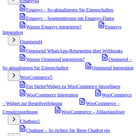
Emarsys
4
Emarsys – So aktualisieren Sie Eigenschaften
Emarsys – Segmentierung mit Emarsys-Daten
Warum Emarsys integrieren?
Emarsys
Integration
Omnisend
4
Omnisend WhatsApp-Retargeting über Webhooks
Warum Omnisend integrieren?
Omnisend –
So aktualisieren Sie Eigenschaften
Omnisend Integration
WooCommerce
5
Ein Skript/Widget zu WooCommerce hinzufügen
WooCommerce Integration
WooCommerce
– Widget zur Bestellverfolgung
WooCommerce –
Umsatzzuordnung
WooCommerce – Ablaufauslöser
Chatbase
1
Chatbase – So richten Sie Ihren Chatbot ein