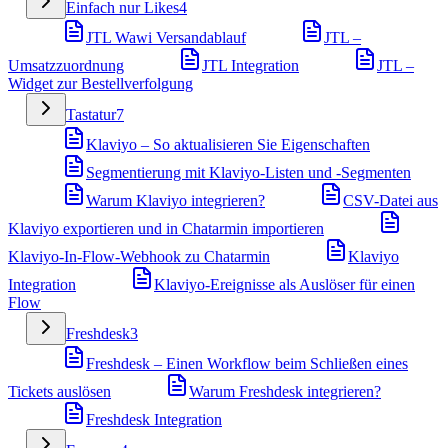
Einfach nur Likes
4
JTL Wawi Versandablauf
JTL –
Umsatzzuordnung
JTL Integration
JTL –
Widget zur Bestellverfolgung
Tastatur
7
Klaviyo – So aktualisieren Sie Eigenschaften
Segmentierung mit Klaviyo-Listen und -Segmenten
Warum Klaviyo integrieren?
CSV-Datei aus
Klaviyo exportieren und in Chatarmin importieren
Klaviyo-In-Flow-Webhook zu Chatarmin
Klaviyo
Integration
Klaviyo-Ereignisse als Auslöser für einen
Flow
Freshdesk
3
Freshdesk – Einen Workflow beim Schließen eines
Tickets auslösen
Warum Freshdesk integrieren?
Freshdesk Integration