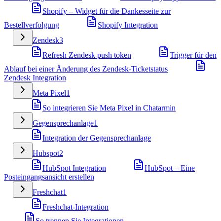
Shopify – Widget für die Dankesseite zur
Bestellverfolgung
Shopify Integration
Zendesk
3
Refresh Zendesk push token
Trigger für den
Ablauf bei einer Änderung des Zendesk-Ticketstatus
Zendesk Integration
Meta Pixel
1
So integrieren Sie Meta Pixel in Chatarmin
Gegensprechanlage
1
Integration der Gegensprechanlage
Hubspot
2
HubSpot Integration
HubSpot – Eine
Posteingangsansicht erstellen
Freshchat
1
Freshchat-Integration
So trennen Sie Integrationen