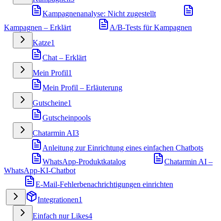
Kampagnenanalyse: Nicht zugestellt
Kampagnen – Erklärt
A/B-Tests für Kampagnen
Katze
1
Chat – Erklärt
Mein Profil
1
Mein Profil – Erläuterung
Gutscheine
1
Gutscheinpools
Chatarmin AI
3
Anleitung zur Einrichtung eines einfachen Chatbots
WhatsApp-Produktkatalog
Chatarmin AI –
WhatsApp-KI-Chatbot
E-Mail-Fehlerbenachrichtigungen einrichten
Integrationen
1
Einfach nur Likes
4