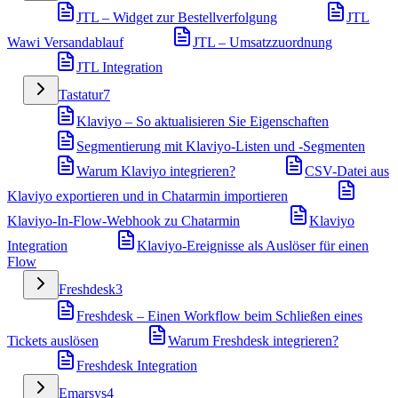
JTL – Widget zur Bestellverfolgung
JTL
Wawi Versandablauf
JTL – Umsatzzuordnung
JTL Integration
Tastatur
7
Klaviyo – So aktualisieren Sie Eigenschaften
Segmentierung mit Klaviyo-Listen und -Segmenten
Warum Klaviyo integrieren?
CSV-Datei aus
Klaviyo exportieren und in Chatarmin importieren
Klaviyo-In-Flow-Webhook zu Chatarmin
Klaviyo
Integration
Klaviyo-Ereignisse als Auslöser für einen
Flow
Freshdesk
3
Freshdesk – Einen Workflow beim Schließen eines
Tickets auslösen
Warum Freshdesk integrieren?
Freshdesk Integration
Emarsys
4