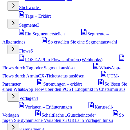
Stichworte
1
Tags – Erklärt
Segmente
3
Ein Segment erstellen
Segmente –
Allgemeines
So erstellen Sie eine Segmentauswahl
Flows
6
POST-API in Flows aufrufen (Webhooks)
Flows durch Tag oder Segment auslösen
WhatsApp-
Flows durch ArminCX-Ticketstatus auslösen
UTM-
Parameter
Strömungen – erklärt
So lösen Sie
einen WhatsApp-Flow über den POST-Endpunkt in Chatarmin aus
Vorlagen
4
Vorlagen – Erläuterungen
Karussell-
Vorlagen
Schaltfläche „Gutscheincode“
So
fügen Sie dynamische Variablen zu URLs in Vorlagen hinzu
Kampagnen
3