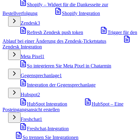
Shopify – Widget für die Dankesseite zur
Bestellverfolgung
Shopify Integration
Zendesk
3
Refresh Zendesk push token
Trigger für den
Ablauf bei einer Änderung des Zendesk-Ticketstatus
Zendesk Integration
Meta Pixel
1
So integrieren Sie Meta Pixel in Chatarmin
Gegensprechanlage
1
Integration der Gegensprechanlage
Hubspot
2
HubSpot Integration
HubSpot – Eine
Posteingangsansicht erstellen
Freshchat
1
Freshchat-Integration
So trennen Sie Integrationen