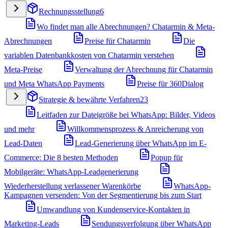
Rechnungsstellung
6
Wo findet man alle Abrechnungen? Chatarmin & Meta-
Abrechnungen
Preise für Chatarmin
Die
variablen Datenbankkosten von Chatarmin verstehen
Meta-Preise
Verwaltung der Abrechnung für Chatarmin
und Meta WhatsApp Payments
Preise für 360Dialog
Strategie & bewährte Verfahren
23
Leitfaden zur Dateigröße bei WhatsApp: Bilder, Videos
und mehr
Willkommensprozess & Anreicherung von
Lead-Daten
Lead-Generierung über WhatsApp im E-
Commerce: Die 8 besten Methoden
Popup für
Mobilgeräte: WhatsApp-Leadgenerierung
Wiederherstellung verlassener Warenkörbe
WhatsApp-
Kampagnen versenden: Von der Segmentierung bis zum Start
Umwandlung von Kundenservice-Kontakten in
Marketing-Leads
Sendungsverfolgung über WhatsApp