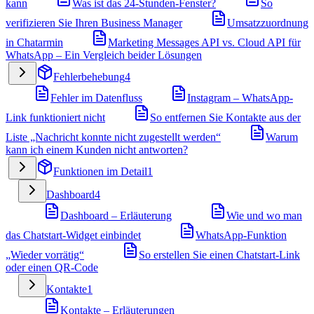
kann
Was ist das 24-Stunden-Fenster?
So
verifizieren Sie Ihren Business Manager
Umsatzzuordnung
in Chatarmin
Marketing Messages API vs. Cloud API für
WhatsApp – Ein Vergleich beider Lösungen
Fehlerbehebung
4
Fehler im Datenfluss
Instagram – WhatsApp-
Link funktioniert nicht
So entfernen Sie Kontakte aus der
Liste „Nachricht konnte nicht zugestellt werden“
Warum
kann ich einem Kunden nicht antworten?
Funktionen im Detail
1
Dashboard
4
Dashboard – Erläuterung
Wie und wo man
das Chatstart-Widget einbindet
WhatsApp-Funktion
„Wieder vorrätig“
So erstellen Sie einen Chatstart-Link
oder einen QR-Code
Kontakte
1
Kontakte – Erläuterungen