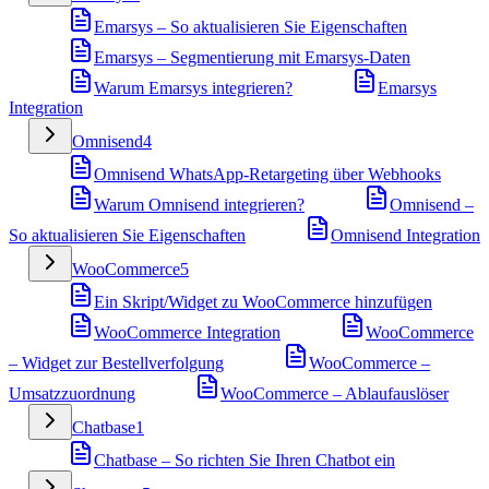
Emarsys – So aktualisieren Sie Eigenschaften
Emarsys – Segmentierung mit Emarsys-Daten
Warum Emarsys integrieren?
Emarsys
Integration
Omnisend
4
Omnisend WhatsApp-Retargeting über Webhooks
Warum Omnisend integrieren?
Omnisend –
So aktualisieren Sie Eigenschaften
Omnisend Integration
WooCommerce
5
Ein Skript/Widget zu WooCommerce hinzufügen
WooCommerce Integration
WooCommerce
– Widget zur Bestellverfolgung
WooCommerce –
Umsatzzuordnung
WooCommerce – Ablaufauslöser
Chatbase
1
Chatbase – So richten Sie Ihren Chatbot ein