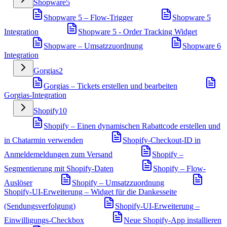
Shopware
5
Shopware 5 – Flow-Trigger
Shopware 5
Integration
Shopware 5 - Order Tracking Widget
Shopware – Umsatzzuordnung
Shopware 6
Integration
Gorgias
2
Gorgias – Tickets erstellen und bearbeiten
Gorgias-Integration
Shopify
10
Shopify – Einen dynamischen Rabattcode erstellen und
in Chatarmin verwenden
Shopify-Checkout-ID in
Anmeldemeldungen zum Versand
Shopify –
Segmentierung mit Shopify-Daten
Shopify – Flow-
Auslöser
Shopify – Umsatzzuordnung
Shopify-UI-Erweiterung – Widget für die Dankesseite
(Sendungsverfolgung)
Shopify-UI-Erweiterung –
Einwilligungs-Checkbox
Neue Shopify-App installieren