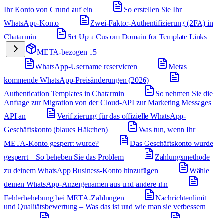
Ihr Konto von Grund auf ein
So erstellen Sie Ihr
WhatsApp-Konto
Zwei-Faktor-Authentifizierung (2FA) in
Chatarmin
Set Up a Custom Domain for Template Links
META-bezogen
15
WhatsApp-Username reservieren
Metas
kommende WhatsApp-Preisänderungen (2026)
Authentication Templates in Chatarmin
So nehmen Sie die
Anfrage zur Migration von der Cloud-API zur Marketing Messages
API an
Verifizierung für das offizielle WhatsApp-
Geschäftskonto (blaues Häkchen)
Was tun, wenn Ihr
META-Konto gesperrt wurde?
Das Geschäftskonto wurde
gesperrt – So beheben Sie das Problem
Zahlungsmethode
zu deinem WhatsApp Business-Konto hinzufügen
Wähle
deinen WhatsApp-Anzeigenamen aus und ändere ihn
Fehlerbehebung bei META-Zahlungen
Nachrichtenlimit
und Qualitätsbewertung – Was das ist und wie man sie verbessern