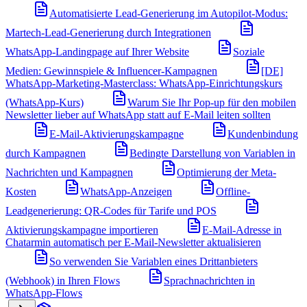
Automatisierte Lead-Generierung im Autopilot-Modus:
Martech-Lead-Generierung durch Integrationen
WhatsApp-Landingpage auf Ihrer Website
Soziale
Medien: Gewinnspiele & Influencer-Kampagnen
[DE]
WhatsApp-Marketing-Masterclass: WhatsApp-Einrichtungskurs
(WhatsApp-Kurs)
Warum Sie Ihr Pop-up für den mobilen
Newsletter lieber auf WhatsApp statt auf E-Mail leiten sollten
E-Mail-Aktivierungskampagne
Kundenbindung
durch Kampagnen
Bedingte Darstellung von Variablen in
Nachrichten und Kampagnen
Optimierung der Meta-
Kosten
WhatsApp-Anzeigen
Offline-
Leadgenerierung: QR-Codes für Tarife und POS
Aktivierungskampagne importieren
E-Mail-Adresse in
Chatarmin automatisch per E-Mail-Newsletter aktualisieren
So verwenden Sie Variablen eines Drittanbieters
(Webhook) in Ihren Flows
Sprachnachrichten in
WhatsApp-Flows