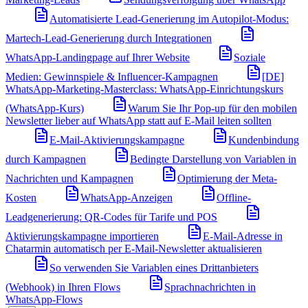
Automatisierte Lead-Generierung im Autopilot-Modus:
Martech-Lead-Generierung durch Integrationen
WhatsApp-Landingpage auf Ihrer Website
Soziale
Medien: Gewinnspiele & Influencer-Kampagnen
[DE]
WhatsApp-Marketing-Masterclass: WhatsApp-Einrichtungskurs
(WhatsApp-Kurs)
Warum Sie Ihr Pop-up für den mobilen
Newsletter lieber auf WhatsApp statt auf E-Mail leiten sollten
E-Mail-Aktivierungskampagne
Kundenbindung
durch Kampagnen
Bedingte Darstellung von Variablen in
Nachrichten und Kampagnen
Optimierung der Meta-
Kosten
WhatsApp-Anzeigen
Offline-
Leadgenerierung: QR-Codes für Tarife und POS
Aktivierungskampagne importieren
E-Mail-Adresse in
Chatarmin automatisch per E-Mail-Newsletter aktualisieren
So verwenden Sie Variablen eines Drittanbieters
(Webhook) in Ihren Flows
Sprachnachrichten in
WhatsApp-Flows