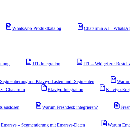
WhatsApp-Produktkatalog
Chatarmin AI – WhatsA
dnung
JTL Integration
JTL – Widget zur Bestell
Segmentierung mit Klaviyo-Listen und -Segmenten
Warum 
zu Chatarmin
Klaviyo Integration
Klaviyo-Erei
s auslösen
Warum Freshdesk integrieren?
Fresh
Emarsys – Segmentierung mit Emarsys-Daten
Warum Emars