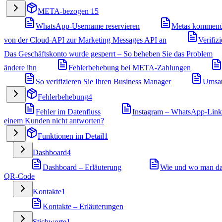
META-bezogen
15
WhatsApp-Username reservieren
Metas kommend
von der Cloud-API zur Marketing Messages API an
Verifiz
Das Geschäftskonto wurde gesperrt – So beheben Sie das Problem
ändere ihn
Fehlerbehebung bei META-Zahlungen
So verifizieren Sie Ihren Business Manager
Umsat
Fehlerbehebung
4
Fehler im Datenfluss
Instagram – WhatsApp-Link f
einem Kunden nicht antworten?
Funktionen im Detail
1
Dashboard
4
Dashboard – Erläuterung
Wie und wo man das
QR-Code
Kontakte
1
Kontakte – Erläuterungen
Stichworte
1