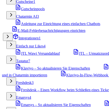
Gutscheine
1
Gutscheinpools
Chatarmin AI
3
Anleitung zur Einrichtung eines einfachen Chatbots
E-Mail-Fehlerbenachrichtigungen einrichten
Integrationen
1
Einfach nur Likes
4
JTL Wawi Versandablauf
JTL – Umsatzzuor
Tastatur
7
Klaviyo – So aktualisieren Sie Eigenschaften
und in Chatarmin importieren
Klaviyo-In-Flow-Webhook 
Freshdesk
3
Freshdesk – Einen Workflow beim Schließen eines Ticket
Emarsys
4
Emarsys – So aktualisieren Sie Eigenschaften