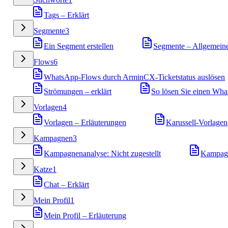
Tags – Erklärt
Segmente
3
Ein Segment erstellen
Segmente – Allgemein
Flows
6
WhatsApp-Flows durch ArminCX-Ticketstatus auslösen
Strömungen – erklärt
So lösen Sie einen Wh
Vorlagen
4
Vorlagen – Erläuterungen
Karussell-Vorlagen
Kampagnen
3
Kampagnenanalyse: Nicht zugestellt
Kampagn
Katze
1
Chat – Erklärt
Mein Profil
1
Mein Profil – Erläuterung