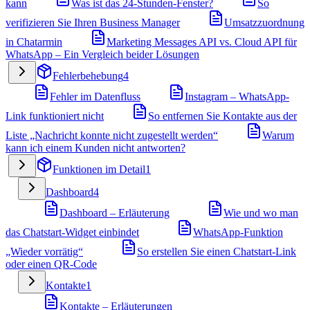
kann
Was ist das 24-Stunden-Fenster?
So
verifizieren Sie Ihren Business Manager
Umsatzzuordnung
in Chatarmin
Marketing Messages API vs. Cloud API für
WhatsApp – Ein Vergleich beider Lösungen
Fehlerbehebung
4
Fehler im Datenfluss
Instagram – WhatsApp-
Link funktioniert nicht
So entfernen Sie Kontakte aus der
Liste „Nachricht konnte nicht zugestellt werden“
Warum
kann ich einem Kunden nicht antworten?
Funktionen im Detail
1
Dashboard
4
Dashboard – Erläuterung
Wie und wo man
das Chatstart-Widget einbindet
WhatsApp-Funktion
„Wieder vorrätig“
So erstellen Sie einen Chatstart-Link
oder einen QR-Code
Kontakte
1
Kontakte – Erläuterungen