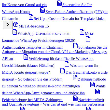
Ihr Konto von Grund auf ein
So erstellen Sie Ihr
WhatsApp-Konto
Zwei-Faktor-Authentifizierung (2FA) in
Chatarmin
Set Up a Custom Domain for Template Links
META-bezogen
15
WhatsApp-Username reservieren
Metas
kommende WhatsApp-Preisänderungen (2026)
Authentication Templates in Chatarmin
So nehmen Sie die
Anfrage zur Migration von der Cloud-API zur Marketing Messages
API an
Verifizierung für das offizielle WhatsApp-
Geschäftskonto (blaues Häkchen)
Was tun, wenn Ihr
META-Konto gesperrt wurde?
Das Geschäftskonto wurde
gesperrt – So beheben Sie das Problem
Zahlungsmethode
zu deinem WhatsApp Business-Konto hinzufügen
Wähle
deinen WhatsApp-Anzeigenamen aus und ändere ihn
Fehlerbehebung bei META-Zahlungen
Nachrichtenlimit
und Qualitätsbewertung – Was das ist und wie man sie verbessern