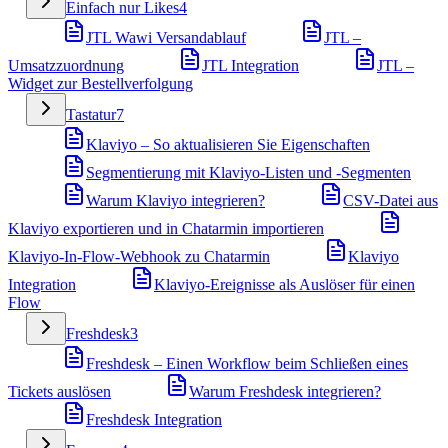
Einfach nur Likes
4
JTL Wawi Versandablauf
JTL –
Umsatzzuordnung
JTL Integration
JTL –
Widget zur Bestellverfolgung
Tastatur
7
Klaviyo – So aktualisieren Sie Eigenschaften
Segmentierung mit Klaviyo-Listen und -Segmenten
Warum Klaviyo integrieren?
CSV-Datei aus
Klaviyo exportieren und in Chatarmin importieren
Klaviyo-In-Flow-Webhook zu Chatarmin
Klaviyo
Integration
Klaviyo-Ereignisse als Auslöser für einen
Flow
Freshdesk
3
Freshdesk – Einen Workflow beim Schließen eines
Tickets auslösen
Warum Freshdesk integrieren?
Freshdesk Integration