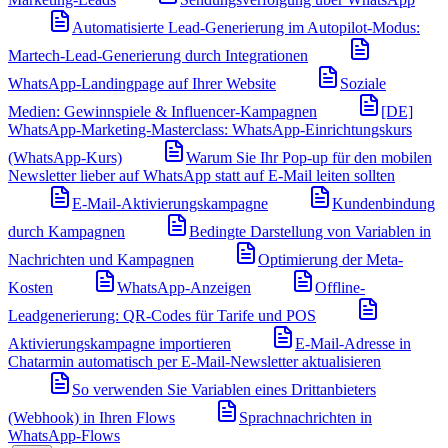
Automatisierte Lead-Generierung im Autopilot-Modus:
Martech-Lead-Generierung durch Integrationen
WhatsApp-Landingpage auf Ihrer Website
Soziale
Medien: Gewinnspiele & Influencer-Kampagnen
[DE]
WhatsApp-Marketing-Masterclass: WhatsApp-Einrichtungskurs
(WhatsApp-Kurs)
Warum Sie Ihr Pop-up für den mobilen
Newsletter lieber auf WhatsApp statt auf E-Mail leiten sollten
E-Mail-Aktivierungskampagne
Kundenbindung
durch Kampagnen
Bedingte Darstellung von Variablen in
Nachrichten und Kampagnen
Optimierung der Meta-
Kosten
WhatsApp-Anzeigen
Offline-
Leadgenerierung: QR-Codes für Tarife und POS
Aktivierungskampagne importieren
E-Mail-Adresse in
Chatarmin automatisch per E-Mail-Newsletter aktualisieren
So verwenden Sie Variablen eines Drittanbieters
(Webhook) in Ihren Flows
Sprachnachrichten in
WhatsApp-Flows