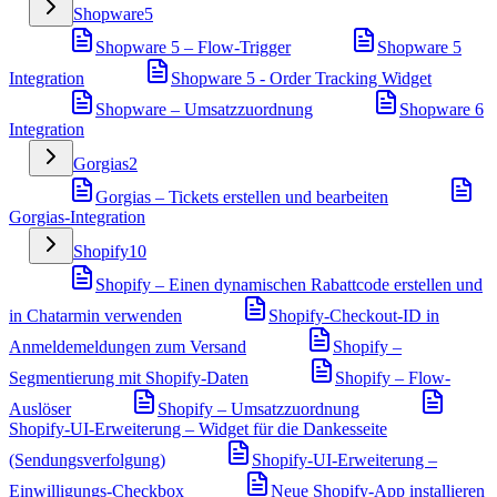
Shopware
5
Shopware 5 – Flow-Trigger
Shopware 5
Integration
Shopware 5 - Order Tracking Widget
Shopware – Umsatzzuordnung
Shopware 6
Integration
Gorgias
2
Gorgias – Tickets erstellen und bearbeiten
Gorgias-Integration
Shopify
10
Shopify – Einen dynamischen Rabattcode erstellen und
in Chatarmin verwenden
Shopify-Checkout-ID in
Anmeldemeldungen zum Versand
Shopify –
Segmentierung mit Shopify-Daten
Shopify – Flow-
Auslöser
Shopify – Umsatzzuordnung
Shopify-UI-Erweiterung – Widget für die Dankesseite
(Sendungsverfolgung)
Shopify-UI-Erweiterung –
Einwilligungs-Checkbox
Neue Shopify-App installieren