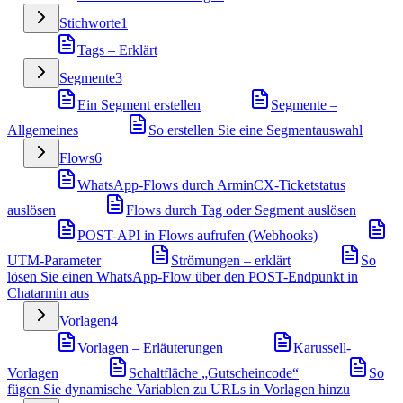
Stichworte
1
Tags – Erklärt
Segmente
3
Ein Segment erstellen
Segmente –
Allgemeines
So erstellen Sie eine Segmentauswahl
Flows
6
WhatsApp-Flows durch ArminCX-Ticketstatus
auslösen
Flows durch Tag oder Segment auslösen
POST-API in Flows aufrufen (Webhooks)
UTM-Parameter
Strömungen – erklärt
So
lösen Sie einen WhatsApp-Flow über den POST-Endpunkt in
Chatarmin aus
Vorlagen
4
Vorlagen – Erläuterungen
Karussell-
Vorlagen
Schaltfläche „Gutscheincode“
So
fügen Sie dynamische Variablen zu URLs in Vorlagen hinzu