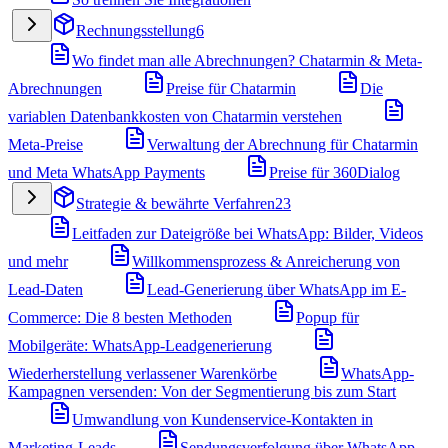
Rechnungsstellung
6
Wo findet man alle Abrechnungen? Chatarmin & Meta-
Abrechnungen
Preise für Chatarmin
Die
variablen Datenbankkosten von Chatarmin verstehen
Meta-Preise
Verwaltung der Abrechnung für Chatarmin
und Meta WhatsApp Payments
Preise für 360Dialog
Strategie & bewährte Verfahren
23
Leitfaden zur Dateigröße bei WhatsApp: Bilder, Videos
und mehr
Willkommensprozess & Anreicherung von
Lead-Daten
Lead-Generierung über WhatsApp im E-
Commerce: Die 8 besten Methoden
Popup für
Mobilgeräte: WhatsApp-Leadgenerierung
Wiederherstellung verlassener Warenkörbe
WhatsApp-
Kampagnen versenden: Von der Segmentierung bis zum Start
Umwandlung von Kundenservice-Kontakten in
Marketing-Leads
Sendungsverfolgung über WhatsApp