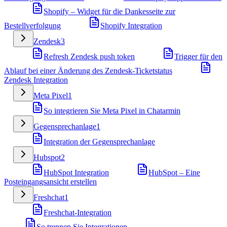
Shopify – Widget für die Dankesseite zur
Bestellverfolgung
Shopify Integration
Zendesk
3
Refresh Zendesk push token
Trigger für den
Ablauf bei einer Änderung des Zendesk-Ticketstatus
Zendesk Integration
Meta Pixel
1
So integrieren Sie Meta Pixel in Chatarmin
Gegensprechanlage
1
Integration der Gegensprechanlage
Hubspot
2
HubSpot Integration
HubSpot – Eine
Posteingangsansicht erstellen
Freshchat
1
Freshchat-Integration
So trennen Sie Integrationen