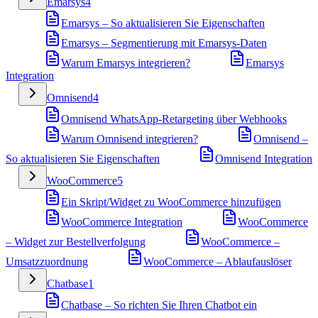
Emarsys
4
Emarsys – So aktualisieren Sie Eigenschaften
Emarsys – Segmentierung mit Emarsys-Daten
Warum Emarsys integrieren?
Emarsys
Integration
Omnisend
4
Omnisend WhatsApp-Retargeting über Webhooks
Warum Omnisend integrieren?
Omnisend –
So aktualisieren Sie Eigenschaften
Omnisend Integration
WooCommerce
5
Ein Skript/Widget zu WooCommerce hinzufügen
WooCommerce Integration
WooCommerce
– Widget zur Bestellverfolgung
WooCommerce –
Umsatzzuordnung
WooCommerce – Ablaufauslöser
Chatbase
1
Chatbase – So richten Sie Ihren Chatbot ein