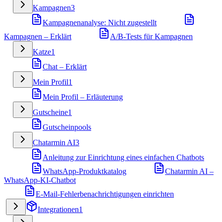
Kampagnen
3
Kampagnenanalyse: Nicht zugestellt
Kampagnen – Erklärt
A/B-Tests für Kampagnen
Katze
1
Chat – Erklärt
Mein Profil
1
Mein Profil – Erläuterung
Gutscheine
1
Gutscheinpools
Chatarmin AI
3
Anleitung zur Einrichtung eines einfachen Chatbots
WhatsApp-Produktkatalog
Chatarmin AI –
WhatsApp-KI-Chatbot
E-Mail-Fehlerbenachrichtigungen einrichten
Integrationen
1