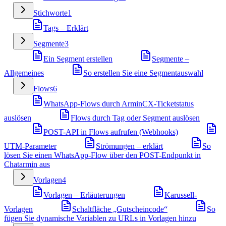
Stichworte
1
Tags – Erklärt
Segmente
3
Ein Segment erstellen
Segmente –
Allgemeines
So erstellen Sie eine Segmentauswahl
Flows
6
WhatsApp-Flows durch ArminCX-Ticketstatus
auslösen
Flows durch Tag oder Segment auslösen
POST-API in Flows aufrufen (Webhooks)
UTM-Parameter
Strömungen – erklärt
So
lösen Sie einen WhatsApp-Flow über den POST-Endpunkt in
Chatarmin aus
Vorlagen
4
Vorlagen – Erläuterungen
Karussell-
Vorlagen
Schaltfläche „Gutscheincode“
So
fügen Sie dynamische Variablen zu URLs in Vorlagen hinzu