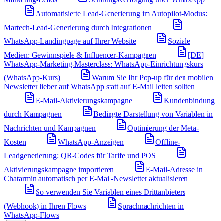
Automatisierte Lead-Generierung im Autopilot-Modus:
Martech-Lead-Generierung durch Integrationen
WhatsApp-Landingpage auf Ihrer Website
Soziale
Medien: Gewinnspiele & Influencer-Kampagnen
[DE]
WhatsApp-Marketing-Masterclass: WhatsApp-Einrichtungskurs
(WhatsApp-Kurs)
Warum Sie Ihr Pop-up für den mobilen
Newsletter lieber auf WhatsApp statt auf E-Mail leiten sollten
E-Mail-Aktivierungskampagne
Kundenbindung
durch Kampagnen
Bedingte Darstellung von Variablen in
Nachrichten und Kampagnen
Optimierung der Meta-
Kosten
WhatsApp-Anzeigen
Offline-
Leadgenerierung: QR-Codes für Tarife und POS
Aktivierungskampagne importieren
E-Mail-Adresse in
Chatarmin automatisch per E-Mail-Newsletter aktualisieren
So verwenden Sie Variablen eines Drittanbieters
(Webhook) in Ihren Flows
Sprachnachrichten in
WhatsApp-Flows