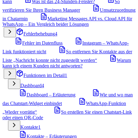
kann
Was ist das 24-Stunden-Fenster?
So
verifizieren Sie Ihren Business Manager
Umsatzzuordnung
in Chatarmin
Marketing Messages API vs. Cloud API für
WhatsApp – Ein Vergleich beider Lösungen
Fehlerbehebung
4
Fehler im Datenfluss
Instagram – WhatsApp-
Link funktioniert nicht
So entfernen Sie Kontakte aus der
Liste „Nachricht konnte nicht zugestellt werden“
Warum
kann ich einem Kunden nicht antworten?
Funktionen im Detail
1
Dashboard
4
Dashboard – Erläuterung
Wie und wo man
das Chatstart-Widget einbindet
WhatsApp-Funktion
„Wieder vorrätig“
So erstellen Sie einen Chatstart-Link
oder einen QR-Code
Kontakte
1
Kontakte – Erläuterungen