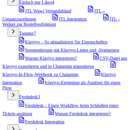
Einfach nur Likes
4
JTL Wawi Versandablauf
JTL –
Umsatzzuordnung
JTL Integration
JTL –
Widget zur Bestellverfolgung
Tastatur
7
Klaviyo – So aktualisieren Sie Eigenschaften
Segmentierung mit Klaviyo-Listen und -Segmenten
Warum Klaviyo integrieren?
CSV-Datei aus
Klaviyo exportieren und in Chatarmin importieren
Klaviyo-In-Flow-Webhook zu Chatarmin
Klaviyo
Integration
Klaviyo-Ereignisse als Auslöser für einen
Flow
Freshdesk
3
Freshdesk – Einen Workflow beim Schließen eines
Tickets auslösen
Warum Freshdesk integrieren?
Freshdesk Integration