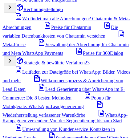
Rechnungsstellung
6
Wo findet man alle Abrechnungen? Chatarmin & Meta-
Abrechnungen
Preise für Chatarmin
Die
variablen Datenbankkosten von Chatarmin verstehen
Meta-Preise
Verwaltung der Abrechnung für Chatarmin
und Meta WhatsApp Payments
Preise für 360Dialog
Strategie & bewährte Verfahren
23
Leitfaden zur Dateigröße bei WhatsApp: Bilder, Videos
und mehr
Willkommensprozess & Anreicherung von
Lead-Daten
Lead-Generierung über WhatsApp im E-
Commerce: Die 8 besten Methoden
Popup für
Mobilgeräte: WhatsApp-Leadgenerierung
Wiederherstellung verlassener Warenkörbe
WhatsApp-
Kampagnen versenden: Von der Segmentierung bis zum Start
Umwandlung von Kundenservice-Kontakten in
Marketing-Leads
Sendungsverfolgung über WhatsApp