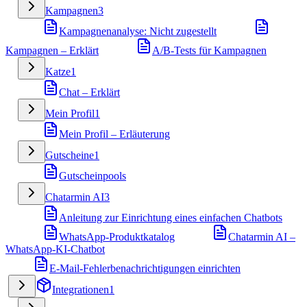
Kampagnen
3
Kampagnenanalyse: Nicht zugestellt
Kampagnen – Erklärt
A/B-Tests für Kampagnen
Katze
1
Chat – Erklärt
Mein Profil
1
Mein Profil – Erläuterung
Gutscheine
1
Gutscheinpools
Chatarmin AI
3
Anleitung zur Einrichtung eines einfachen Chatbots
WhatsApp-Produktkatalog
Chatarmin AI –
WhatsApp-KI-Chatbot
E-Mail-Fehlerbenachrichtigungen einrichten
Integrationen
1