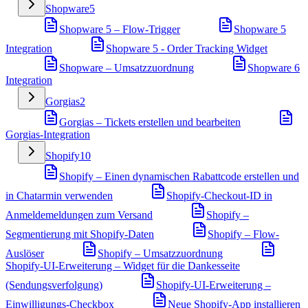
Shopware
5
Shopware 5 – Flow-Trigger
Shopware 5
Integration
Shopware 5 - Order Tracking Widget
Shopware – Umsatzzuordnung
Shopware 6
Integration
Gorgias
2
Gorgias – Tickets erstellen und bearbeiten
Gorgias-Integration
Shopify
10
Shopify – Einen dynamischen Rabattcode erstellen und
in Chatarmin verwenden
Shopify-Checkout-ID in
Anmeldemeldungen zum Versand
Shopify –
Segmentierung mit Shopify-Daten
Shopify – Flow-
Auslöser
Shopify – Umsatzzuordnung
Shopify-UI-Erweiterung – Widget für die Dankesseite
(Sendungsverfolgung)
Shopify-UI-Erweiterung –
Einwilligungs-Checkbox
Neue Shopify-App installieren