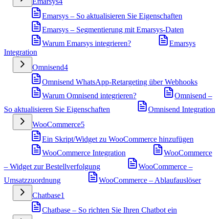
Emarsys
4
Emarsys – So aktualisieren Sie Eigenschaften
Emarsys – Segmentierung mit Emarsys-Daten
Warum Emarsys integrieren?
Emarsys
Integration
Omnisend
4
Omnisend WhatsApp-Retargeting über Webhooks
Warum Omnisend integrieren?
Omnisend –
So aktualisieren Sie Eigenschaften
Omnisend Integration
WooCommerce
5
Ein Skript/Widget zu WooCommerce hinzufügen
WooCommerce Integration
WooCommerce
– Widget zur Bestellverfolgung
WooCommerce –
Umsatzzuordnung
WooCommerce – Ablaufauslöser
Chatbase
1
Chatbase – So richten Sie Ihren Chatbot ein