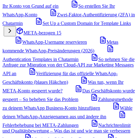
Ihr Konto von Grund auf ein
So erstellen Sie Ihr
WhatsApp-Konto
Zwei-Faktor-Authentifizierung (2FA) in
Chatarmin
Set Up a Custom Domain for Template Links
META-bezogen
15
WhatsApp-Username reservieren
Metas
kommende WhatsApp-Preisänderungen (2026)
Authentication Templates in Chatarmin
So nehmen Sie die
Anfrage zur Migration von der Cloud-API zur Marketing Messages
API an
Verifizierung für das offizielle WhatsApp-
Geschäftskonto (blaues Häkchen)
Was tun, wenn Ihr
META-Konto gesperrt wurde?
Das Geschäftskonto wurde
gesperrt – So beheben Sie das Problem
Zahlungsmethode
zu deinem WhatsApp Business-Konto hinzufügen
Wähle
deinen WhatsApp-Anzeigenamen aus und ändere ihn
Fehlerbehebung bei META-Zahlungen
Nachrichtenlimit
und Qualitätsbewertung – Was das ist und wie man sie verbessern