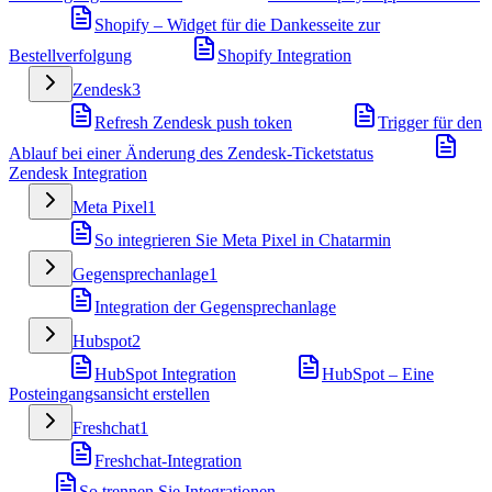
Shopify – Widget für die Dankesseite zur
Bestellverfolgung
Shopify Integration
Zendesk
3
Refresh Zendesk push token
Trigger für den
Ablauf bei einer Änderung des Zendesk-Ticketstatus
Zendesk Integration
Meta Pixel
1
So integrieren Sie Meta Pixel in Chatarmin
Gegensprechanlage
1
Integration der Gegensprechanlage
Hubspot
2
HubSpot Integration
HubSpot – Eine
Posteingangsansicht erstellen
Freshchat
1
Freshchat-Integration
So trennen Sie Integrationen