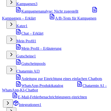
Kampagnen
3
Kampagnenanalyse: Nicht zugestellt
Kampagnen – Erklärt
A/B-Tests für Kampagnen
Katze
1
Chat – Erklärt
Mein Profil
1
Mein Profil – Erläuterung
Gutscheine
1
Gutscheinpools
Chatarmin AI
3
Anleitung zur Einrichtung eines einfachen Chatbots
WhatsApp-Produktkatalog
Chatarmin AI –
WhatsApp-KI-Chatbot
E-Mail-Fehlerbenachrichtigungen einrichten
Integrationen
1