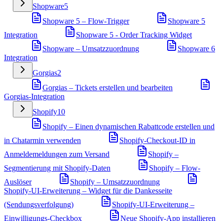
Shopware
5
Shopware 5 – Flow-Trigger
Shopware 5
Integration
Shopware 5 - Order Tracking Widget
Shopware – Umsatzzuordnung
Shopware 6
Integration
Gorgias
2
Gorgias – Tickets erstellen und bearbeiten
Gorgias-Integration
Shopify
10
Shopify – Einen dynamischen Rabattcode erstellen und
in Chatarmin verwenden
Shopify-Checkout-ID in
Anmeldemeldungen zum Versand
Shopify –
Segmentierung mit Shopify-Daten
Shopify – Flow-
Auslöser
Shopify – Umsatzzuordnung
Shopify-UI-Erweiterung – Widget für die Dankesseite
(Sendungsverfolgung)
Shopify-UI-Erweiterung –
Einwilligungs-Checkbox
Neue Shopify-App installieren