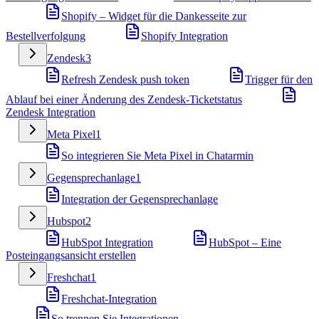
Shopify – Widget für die Dankesseite zur
Bestellverfolgung
Shopify Integration
Zendesk
3
Refresh Zendesk push token
Trigger für den
Ablauf bei einer Änderung des Zendesk-Ticketstatus
Zendesk Integration
Meta Pixel
1
So integrieren Sie Meta Pixel in Chatarmin
Gegensprechanlage
1
Integration der Gegensprechanlage
Hubspot
2
HubSpot Integration
HubSpot – Eine
Posteingangsansicht erstellen
Freshchat
1
Freshchat-Integration
So trennen Sie Integrationen