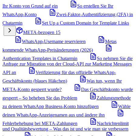
Ihr Konto von Grund auf ein
So erstellen Sie Ihr
WhatsApp-Konto
Zwei-Faktor-Authentifizierung (2FA) in
Chatarmin
Set Up a Custom Domain for Template Links
META-bezogen
15
WhatsApp-Username reservieren
Metas
kommende WhatsApp-Preisänderungen (2026)
Authentication Templates in Chatarmin
So nehmen Sie die
Anfrage zur Migration von der Cloud-API zur Marketing Messages
API an
Verifizierung für das offizielle WhatsApp-
Geschäftskonto (blaues Häkchen)
Was tun, wenn Ihr
META-Konto gesperrt wurde?
Das Geschäftskonto wurde
gesperrt – So beheben Sie das Problem
Zahlungsmethode
zu deinem WhatsApp Business-Konto hinzufügen
Wähle
deinen WhatsApp-Anzeigenamen aus und ändere ihn
Fehlerbehebung bei META-Zahlungen
Nachrichtenlimit
und Qualitätsbewertung – Was das ist und wie man sie verbessern