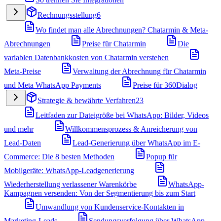
Rechnungsstellung
6
Wo findet man alle Abrechnungen? Chatarmin & Meta-
Abrechnungen
Preise für Chatarmin
Die
variablen Datenbankkosten von Chatarmin verstehen
Meta-Preise
Verwaltung der Abrechnung für Chatarmin
und Meta WhatsApp Payments
Preise für 360Dialog
Strategie & bewährte Verfahren
23
Leitfaden zur Dateigröße bei WhatsApp: Bilder, Videos
und mehr
Willkommensprozess & Anreicherung von
Lead-Daten
Lead-Generierung über WhatsApp im E-
Commerce: Die 8 besten Methoden
Popup für
Mobilgeräte: WhatsApp-Leadgenerierung
Wiederherstellung verlassener Warenkörbe
WhatsApp-
Kampagnen versenden: Von der Segmentierung bis zum Start
Umwandlung von Kundenservice-Kontakten in
Marketing-Leads
Sendungsverfolgung über WhatsApp