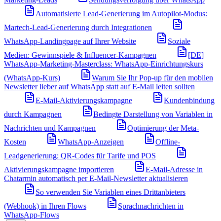
Automatisierte Lead-Generierung im Autopilot-Modus:
Martech-Lead-Generierung durch Integrationen
WhatsApp-Landingpage auf Ihrer Website
Soziale
Medien: Gewinnspiele & Influencer-Kampagnen
[DE]
WhatsApp-Marketing-Masterclass: WhatsApp-Einrichtungskurs
(WhatsApp-Kurs)
Warum Sie Ihr Pop-up für den mobilen
Newsletter lieber auf WhatsApp statt auf E-Mail leiten sollten
E-Mail-Aktivierungskampagne
Kundenbindung
durch Kampagnen
Bedingte Darstellung von Variablen in
Nachrichten und Kampagnen
Optimierung der Meta-
Kosten
WhatsApp-Anzeigen
Offline-
Leadgenerierung: QR-Codes für Tarife und POS
Aktivierungskampagne importieren
E-Mail-Adresse in
Chatarmin automatisch per E-Mail-Newsletter aktualisieren
So verwenden Sie Variablen eines Drittanbieters
(Webhook) in Ihren Flows
Sprachnachrichten in
WhatsApp-Flows