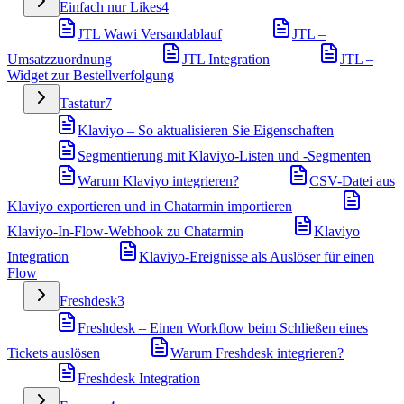
Einfach nur Likes
4
JTL Wawi Versandablauf
JTL –
Umsatzzuordnung
JTL Integration
JTL –
Widget zur Bestellverfolgung
Tastatur
7
Klaviyo – So aktualisieren Sie Eigenschaften
Segmentierung mit Klaviyo-Listen und -Segmenten
Warum Klaviyo integrieren?
CSV-Datei aus
Klaviyo exportieren und in Chatarmin importieren
Klaviyo-In-Flow-Webhook zu Chatarmin
Klaviyo
Integration
Klaviyo-Ereignisse als Auslöser für einen
Flow
Freshdesk
3
Freshdesk – Einen Workflow beim Schließen eines
Tickets auslösen
Warum Freshdesk integrieren?
Freshdesk Integration