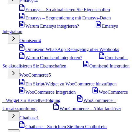
Emarsys
4
Emarsys – So aktualisieren Sie Eigenschaften
Emarsys – Segmentierung mit Emarsys-Daten
Warum Emarsys integrieren?
Emarsys
Integration
Omnisend
4
Omnisend WhatsApp-Retargeting über Webhooks
Warum Omnisend integrieren?
Omnisend –
So aktualisieren Sie Eigenschaften
Omnisend Integration
WooCommerce
5
Ein Skript/Widget zu WooCommerce hinzufügen
WooCommerce Integration
WooCommerce
– Widget zur Bestellverfolgung
WooCommerce –
Umsatzzuordnung
WooCommerce – Ablaufauslöser
Chatbase
1
Chatbase – So richten Sie Ihren Chatbot ein