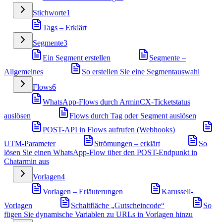
Stichworte
1
Tags – Erklärt
Segmente
3
Ein Segment erstellen
Segmente –
Allgemeines
So erstellen Sie eine Segmentauswahl
Flows
6
WhatsApp-Flows durch ArminCX-Ticketstatus
auslösen
Flows durch Tag oder Segment auslösen
POST-API in Flows aufrufen (Webhooks)
UTM-Parameter
Strömungen – erklärt
So
lösen Sie einen WhatsApp-Flow über den POST-Endpunkt in
Chatarmin aus
Vorlagen
4
Vorlagen – Erläuterungen
Karussell-
Vorlagen
Schaltfläche „Gutscheincode“
So
fügen Sie dynamische Variablen zu URLs in Vorlagen hinzu