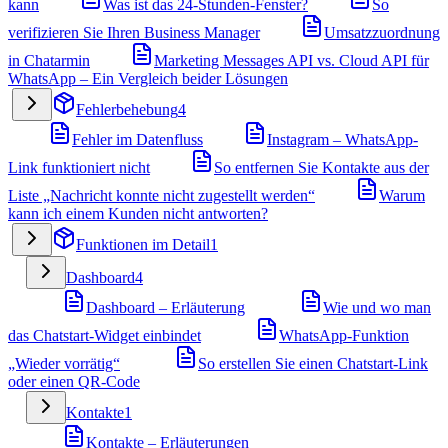
kann
Was ist das 24-Stunden-Fenster?
So
verifizieren Sie Ihren Business Manager
Umsatzzuordnung
in Chatarmin
Marketing Messages API vs. Cloud API für
WhatsApp – Ein Vergleich beider Lösungen
Fehlerbehebung
4
Fehler im Datenfluss
Instagram – WhatsApp-
Link funktioniert nicht
So entfernen Sie Kontakte aus der
Liste „Nachricht konnte nicht zugestellt werden“
Warum
kann ich einem Kunden nicht antworten?
Funktionen im Detail
1
Dashboard
4
Dashboard – Erläuterung
Wie und wo man
das Chatstart-Widget einbindet
WhatsApp-Funktion
„Wieder vorrätig“
So erstellen Sie einen Chatstart-Link
oder einen QR-Code
Kontakte
1
Kontakte – Erläuterungen